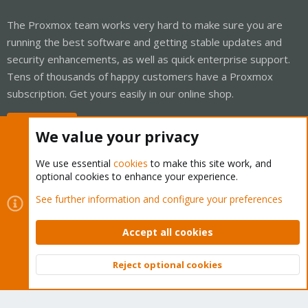
The Proxmox team works very hard to make sure you are
running the best software and getting stable updates and
security enhancements, as well as quick enterprise support.
Tens of thousands of happy customers have a Proxmox
subscription. Get yours easily in our online shop.
Buy now!
We value your privacy
We use essential
cookies
to make this site work, and
optional cookies to enhance your experience.
Cookies
Proxmox Support Forum - Light Mode
See further information and configure your preferences
Contact us
Terms and rules
Privacy policy
Help
Home
R
S
Accept all cookies
S
®
Community platform by XenForo
© 2010-2026 XenForo Ltd.
Reject optional cookies
Top
Bott