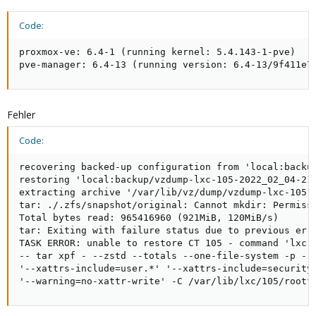
Code:
proxmox-ve: 6.4-1 (running kernel: 5.4.143-1-pve)

pve-manager: 6.4-13 (running version: 6.4-13/9f411e7
Fehler
Code:
recovering backed-up configuration from 'local:backup
restoring 'local:backup/vzdump-lxc-105-2022_02_04-21_
extracting archive '/var/lib/vz/dump/vzdump-lxc-105-2
tar: ./.zfs/snapshot/original: Cannot mkdir: Permissi
Total bytes read: 965416960 (921MiB, 120MiB/s)

tar: Exiting with failure status due to previous erro
TASK ERROR: unable to restore CT 105 - command 'lxc-u
-- tar xpf - --zstd --totals --one-file-system -p --s
'--xattrs-include=user.*' '--xattrs-include=security.
'--warning=no-xattr-write' -C /var/lib/lxc/105/rootf