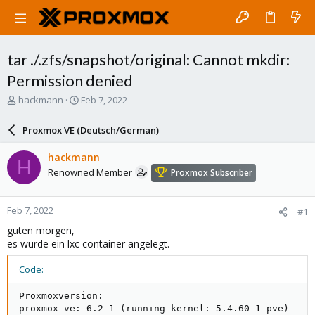
tar ./.zfs/snapshot/original: Cannot mkdir:
Permission denied
T
S
hackmann
Feb 7, 2022
h
t
r
a
Proxmox VE (Deutsch/German)
e
r
a
t
hackmann
H
d
d
Renowned Member
Proxmox Subscriber
s
a
t
t
a
e
Feb 7, 2022
#1
r
t
guten morgen,
e
es wurde ein lxc container angelegt.
r
Code:
Proxmoxversion:

proxmox-ve: 6.2-1 (running kernel: 5.4.60-1-pve)
