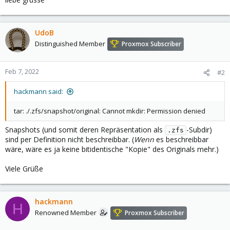
UdoB
Distinguished Member
Proxmox Subscriber
Feb 7, 2022
#2
hackmann said:
tar: ./.zfs/snapshot/original: Cannot mkdir: Permission denied
Snapshots (und somit deren Repräsentation als
-Subdir)
.zfs
sind per Definition nicht beschreibbar. (
Wenn
es beschreibbar
wäre, wäre es ja keine bitidentische "Kopie" des Originals mehr.)
Viele Grüße
hackmann
H
Renowned Member
Proxmox Subscriber