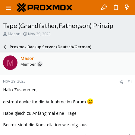
Tape (Grandfather,Father,son) Prinzip
T
S
Mason
Nov 29, 2023
h
t
r
a
Proxmox Backup Server (Deutsch/German)
e
r
a
t
Mason
M
d
d
Member
s
a
t
t
a
e
Nov 29, 2023
#1
r
t
Hallo Zusammen,
e
r
erstmal danke für die Aufnahme im Forum
Habe gleich zu Anfang mal eine Frage:
Bei mir sieht die Konstellation wie folgt aus: