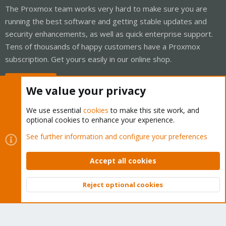
The Proxmox team works very hard to make sure you are
running the best software and getting stable updates and
security enhancements, as well as quick enterprise support.
Tens of thousands of happy customers have a Proxmox
subscription. Get yours easily in our online shop.
Buy now!
We value your privacy
We use essential
cookies
to make this site work, and
optional cookies to enhance your experience.
Cookies
Proxmox Support Forum - Light Mode
See further information and configure your preferences
Contact us
Terms and rules
Privacy policy
Help
Home
R
S
Accept all cookies
S
®
Community platform by XenForo
© 2010-2026 XenForo Ltd.
Reject optional cookies
Top
Bott