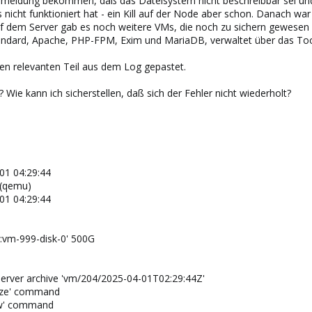
rmeldung bekommen, daß das Dateisystem nicht beschreibbar sei und
nicht funktioniert hat - ein Kill auf der Node aber schon. Danach wa
 Auf dem Server gab es noch weitere VMs, die noch zu sichern gewese
 Standard, Apache, PHP-FPM, Exim und MariaDB, verwaltet über das To
en relevanten Teil aus dem Log gepastet.
 Wie kann ich sicherstellen, daß sich der Fehler nicht wiederholt?
01 04:29:44
 (qemu)
01 04:29:44
an:vm-999-disk-0' 500G
erver archive 'vm/204/2025-04-01T02:29:44Z'
eeze' command
haw' command