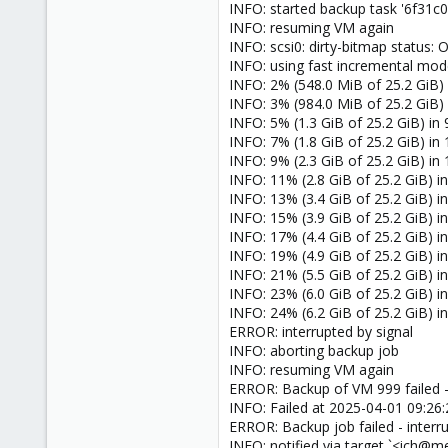
INFO: started backup task '6f31
INFO: resuming VM again
INFO: scsi0: dirty-bitmap status: O
INFO: using fast incremental mode 
INFO: 2% (548.0 MiB of 25.2 GiB) i
INFO: 3% (984.0 MiB of 25.2 GiB) i
INFO: 5% (1.3 GiB of 25.2 GiB) in 
INFO: 7% (1.8 GiB of 25.2 GiB) in 
INFO: 9% (2.3 GiB of 25.2 GiB) in 
INFO: 11% (2.8 GiB of 25.2 GiB) in
INFO: 13% (3.4 GiB of 25.2 GiB) in
INFO: 15% (3.9 GiB of 25.2 GiB) in
INFO: 17% (4.4 GiB of 25.2 GiB) in
INFO: 19% (4.9 GiB of 25.2 GiB) in
INFO: 21% (5.5 GiB of 25.2 GiB) in
INFO: 23% (6.0 GiB of 25.2 GiB) in
INFO: 24% (6.2 GiB of 25.2 GiB) in
ERROR: interrupted by signal
INFO: aborting backup job
INFO: resuming VM again
ERROR: Backup of VM 999 failed - 
INFO: Failed at 2025-04-01 09:26:
ERROR: Backup job failed - interru
INFO: notified via target `<ich@m