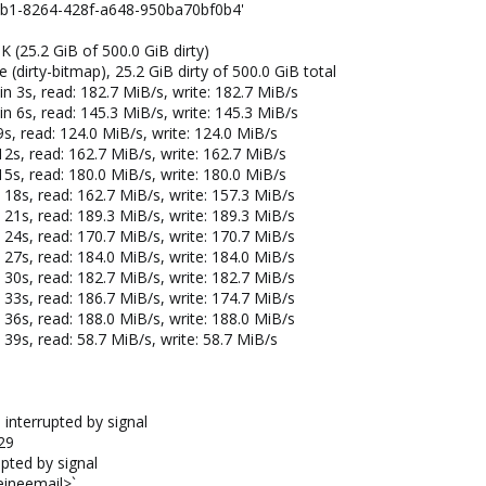
c0b1-8264-428f-a648-950ba70bf0b4'
K (25.2 GiB of 500.0 GiB dirty)
(dirty-bitmap), 25.2 GiB dirty of 500.0 GiB total
n 3s, read: 182.7 MiB/s, write: 182.7 MiB/s
n 6s, read: 145.3 MiB/s, write: 145.3 MiB/s
9s, read: 124.0 MiB/s, write: 124.0 MiB/s
12s, read: 162.7 MiB/s, write: 162.7 MiB/s
15s, read: 180.0 MiB/s, write: 180.0 MiB/s
 18s, read: 162.7 MiB/s, write: 157.3 MiB/s
 21s, read: 189.3 MiB/s, write: 189.3 MiB/s
 24s, read: 170.7 MiB/s, write: 170.7 MiB/s
 27s, read: 184.0 MiB/s, write: 184.0 MiB/s
 30s, read: 182.7 MiB/s, write: 182.7 MiB/s
 33s, read: 186.7 MiB/s, write: 174.7 MiB/s
 36s, read: 188.0 MiB/s, write: 188.0 MiB/s
 39s, read: 58.7 MiB/s, write: 58.7 MiB/s
interrupted by signal
29
pted by signal
eineemail>`