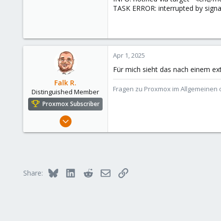
TASK ERROR: interrupted by signa
Apr 1, 2025
Für mich sieht das nach einem ext
Falk R.
Fragen zu Proxmox im Allgemeinen o
Distinguished Member
Proxmox Subscriber
Aug 2, 2021
6,852
2,912
278
47
Bluesky
LinkedIn
Reddit
Email
Link
Share:
Alfhausen, Germany
roesing.it