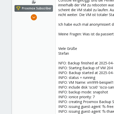
Console eingeloggt und die Fehle
e
innerhalb der VM zu rebooten was 
r
Proxmox Subscriber
scheint die VM stabil zu laufen.
nicht weiter. Die VM ist totaler
May 4, 2021
108
Ich habe euch mal anonymisiert d
4
Meine Fragen: Was ist da passiert?
38
45
Viele Grüße
Stefan
NFO: Backup finished at 2025-04-
INFO: Starting Backup of VM 204
INFO: Backup started at 2025-04-
INFO: status = running
INFO: VM Name: vm999-beispiel1
INFO: include disk 'scsi0' 'iscsi-s
INFO: backup mode: snapshot
INFO: ionice priority: 7
INFO: creating Proxmox Backup S
INFO: issuing guest-agent 'fs-fr
INFO: issuing guest-agent 'fs-t