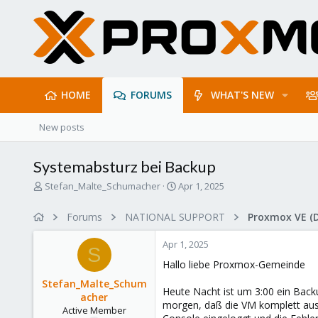
HOME
FORUMS
WHAT'S NEW
New posts
Systemabsturz bei Backup
T
S
Stefan_Malte_Schumacher
Apr 1, 2025
h
t
r
a
Forums
NATIONAL SUPPORT
Proxmox VE (
e
r
a
t
Apr 1, 2025
d
d
S
s
a
Hallo liebe Proxmox-Gemeinde
t
t
Stefan_Malte_Schum
a
e
Heute Nacht ist um 3:00 ein Back
acher
r
morgen, daß die VM komplett ausg
Active Member
t