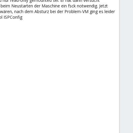
 nur read-only gemounted sei. Er hat dann versucht
r beim Neustarten der Maschine ein fsck notwendig. Jetzt
n wären, nach dem Absturz bei der Problem-VM ging es leider
ol ISPConfig