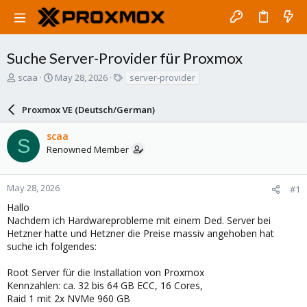
Suche Server-Provider für Proxmox
T
S
T
scaa
May 28, 2026
server-provider
h
t
a
r
a
g
Proxmox VE (Deutsch/German)
e
r
s
a
t
scaa
d
d
S
Renowned Member
s
a
t
t
a
e
r
May 28, 2026
#1
t
Hallo
e
Nachdem ich Hardwareprobleme mit einem Ded. Server bei
r
Hetzner hatte und Hetzner die Preise massiv angehoben hat
suche ich folgendes:
Root Server für die Installation von Proxmox
Kennzahlen: ca. 32 bis 64 GB ECC, 16 Cores,
Raid 1 mit 2x NVMe 960 GB