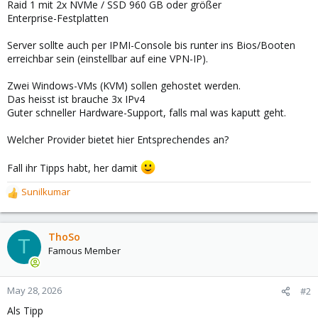
Raid 1 mit 2x NVMe / SSD 960 GB oder größer
Enterprise-Festplatten
Server sollte auch per IPMI-Console bis runter ins Bios/Booten
erreichbar sein (einstellbar auf eine VPN-IP).
Zwei Windows-VMs (KVM) sollen gehostet werden.
Das heisst ist brauche 3x IPv4
Guter schneller Hardware-Support, falls mal was kaputt geht.
Welcher Provider bietet hier Entsprechendes an?
Fall ihr Tipps habt, her damit
Sunilkumar
R
e
a
c
ThoSo
T
t
Famous Member
i
o
n
May 28, 2026
#2
s
Als Tipp
: