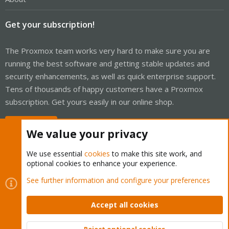
Get your subscription!
The Proxmox team works very hard to make sure you are
running the best software and getting stable updates and
security enhancements, as well as quick enterprise support.
Tens of thousands of happy customers have a Proxmox
subscription. Get yours easily in our online shop.
Buy now!
We value your privacy
We use essential
cookies
to make this site work, and
optional cookies to enhance your experience.
Cookies
Proxmox Support Forum - Light Mode
See further information and configure your preferences
Contact us
Terms and rules
Privacy policy
Help
Home
R
S
Accept all cookies
S
®
Community platform by XenForo
© 2010-2026 XenForo Ltd.
Reject optional cookies