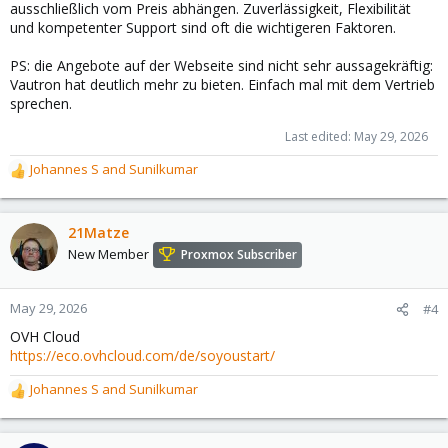
ausschließlich vom Preis abhängen. Zuverlässigkeit, Flexibilität
und kompetenter Support sind oft die wichtigeren Faktoren.
PS: die Angebote auf der Webseite sind nicht sehr aussagekräftig:
Vautron hat deutlich mehr zu bieten. Einfach mal mit dem Vertrieb
sprechen.
Last edited:
May 29, 2026
Johannes S
and
Sunilkumar
R
e
a
c
21Matze
t
New Member
Proxmox Subscriber
i
o
n
May 29, 2026
#4
s
OVH Cloud
:
https://eco.ovhcloud.com/de/soyoustart/
Johannes S
and
Sunilkumar
R
e
a