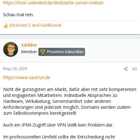
https://host-unlimited.de/dedizierte-server-mieten
Schau mal rein.
Johannes S
and
Sunilkumar
R
e
a
c
torbho
t
Member
Proxmox Subscriber
i
o
n
May 29, 2026
#3
s
https://www.vautron.de
:
Nicht die günstigsten am Markt, dafür aber mit sehr kompetenten
und engagierten Mitarbeitern. Individuelle Absprachen zu
Hardware, Verkabelung, Serverstandort oder anderen
Anforderungen sind jederzeit möglich. Domains werden zudem
zum Selbstkostenpreis bereitgestellt.
Auch ein IPMI-Zugriff über VPN stellt kein Problem dar.
Im professionellen Umfeld sollte die Entscheidung nicht