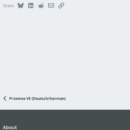
Bluesky
LinkedIn
Reddit
Email
Link
Share:
Proxmox VE (Deutsch/German)
About