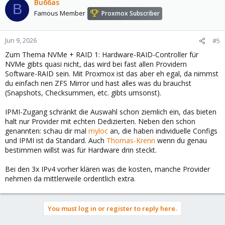
c
Bu66as
B
t
Famous Member
Proxmox Subscriber
i
o
n
Jun 9, 2026
#5
s
Zum Thema NVMe + RAID 1: Hardware-RAID-Controller für
:
NVMe gibts quasi nicht, das wird bei fast allen Providern
Software-RAID sein. Mit Proxmox ist das aber eh egal, da nimmst
du einfach nen ZFS Mirror und hast alles was du brauchst
(Snapshots, Checksummen, etc. gibts umsonst).
IPMI-Zugang schränkt die Auswahl schon ziemlich ein, das bieten
halt nur Provider mit echten Dedizierten. Neben den schon
genannten: schau dir mal
myloc
an, die haben individuelle Configs
und IPMI ist da Standard. Auch
Thomas-Krenn
wenn du genau
bestimmen willst was für Hardware drin steckt.
Bei den 3x IPv4 vorher klären was die kosten, manche Provider
nehmen da mittlerweile ordentlich extra.
You must log in or register to reply here.