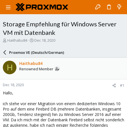
Storage Empfehlung für Windows Server
VM mit Datenbank
T
S
Haithabu84
Dec 18, 2020
h
t
r
a
Proxmox VE (Deutsch/German)
e
r
a
t
Haithabu84
H
d
d
Renowned Member
s
a
t
t
a
e
Dec 18, 2020
#1
r
t
Hallo,
e
r
ich stehe vor einer Migration von einem dedizierten Windows 10
Pro auf dem eine Firebird DB (mehrere Datenbanken, insgesamt
200Gb, Tendenz steigend) hin zu Windows Server 2016 auf einer
VM. Da ich mich mit der Datenbank Firebird selbst nicht sonderlich
gut auskenne, habe ich nach einiger Recherche folgendes