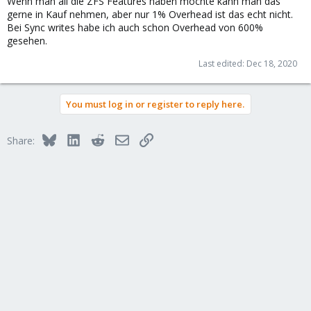
Wenn man all die ZFS Features haben möchte kann man das
gerne in Kauf nehmen, aber nur 1% Overhead ist das echt nicht.
Bei Sync writes habe ich auch schon Overhead von 600%
gesehen.
Last edited:
Dec 18, 2020
You must log in or register to reply here.
Bluesky
LinkedIn
Reddit
Email
Link
Share: