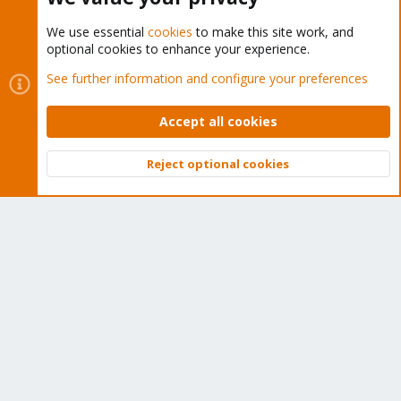
We use essential
cookies
to make this site work, and
optional cookies to enhance your experience.
Cookies
Proxmox Support Forum - Light Mode
See further information and configure your preferences
Contact us
Terms and rules
Privacy policy
Help
Home
R
S
Accept all cookies
S
®
Community platform by XenForo
© 2010-2026 XenForo Ltd.
Reject optional cookies
Top
Bott