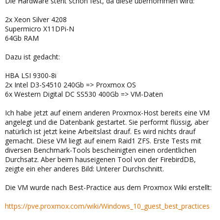
Die Hardware steht schon fest, da diese übernommen wird:
2x Xeon Silver 4208
Supermicro X11DPi-N
64Gb RAM
Dazu ist gedacht:
HBA LSI 9300-8i
2x Intel D3-S4510 240Gb => Proxmox OS
6x Western Digital DC SS530 400Gb => VM-Daten
Ich habe jetzt auf einem anderen Proxmox-Host bereits eine VM
angelegt und die Datenbank gestartet. Sie performt flüssig, aber
natürlich ist jetzt keine Arbeitslast drauf. Es wird nichts drauf
gemacht. Diese VM liegt auf einem Raid1 ZFS. Erste Tests mit
diversen Benchmark-Tools bescheinigten einen ordentlichen
Durchsatz. Aber beim hauseigenen Tool von der FirebirdDB,
zeigte ein eher anderes Bild: Unterer Durchschnitt.
Die VM wurde nach Best-Practice aus dem Proxmox Wiki erstellt:
https://pve.proxmox.com/wiki/Windows_10_guest_best_practices