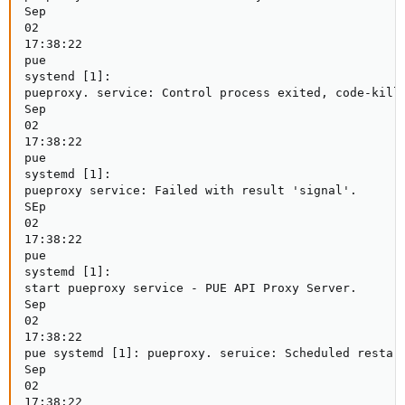
Sep

02

17:38:22

pue

systend [1]:

pueproxy. service: Control process exited, code-kille
Sep

02

17:38:22

pue

systemd [1]:

pueproxy service: Failed with result 'signal'.

SEp

02

17:38:22

pue

systemd [1]:

start pueproxy service - PUE API Proxy Server.

Sep

02

17:38:22

pue systemd [1]: pueproxy. seruice: Scheduled restart
Sep

02

17:38:22
