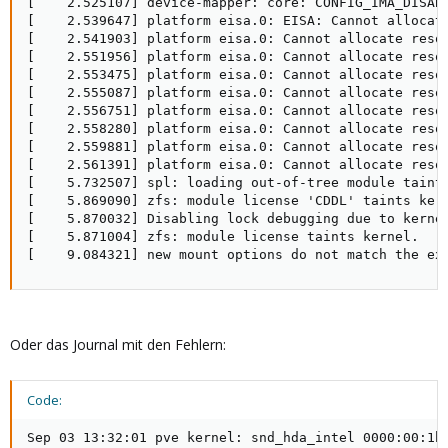
[    2.525107] device-mapper: core: CONFIG_IMA_DISABL
[    2.539647] platform eisa.0: EISA: Cannot allocate
[    2.541903] platform eisa.0: Cannot allocate resou
[    2.551956] platform eisa.0: Cannot allocate resou
[    2.553475] platform eisa.0: Cannot allocate resou
[    2.555087] platform eisa.0: Cannot allocate resou
[    2.556751] platform eisa.0: Cannot allocate resou
[    2.558280] platform eisa.0: Cannot allocate resou
[    2.559881] platform eisa.0: Cannot allocate resou
[    2.561391] platform eisa.0: Cannot allocate resou
[    5.732507] spl: loading out-of-tree module taints
[    5.869090] zfs: module license 'CDDL' taints kern
[    5.870032] Disabling lock debugging due to kernel
[    5.871004] zfs: module license taints kernel.

[    9.084321] new mount options do not match the ex
Oder das Journal mit den Fehlern:
Code:
Sep 03 13:32:01 pve kernel: snd_hda_intel 0000:00:1b.