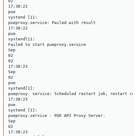
02

17:38:22

pue

systend [11:

pueproxy.service: Pailed with result

17:38:22

pue

systendl11:

Failed to start pueproxy.seruice

Sep

02

02

17:38:23

Sep

02

pue

systend[1]:

pueproxy. service: Scheduled restart job, restart cou
17:38:23

pue

systend [1]:

pueproxy.service - PUE API Proxy Server.

Sep

02

17:38:23
