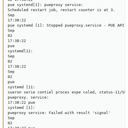
pue systend[1]: pueproxy service:

Scheduled restart job, restart counter is at 3.

Sep

17:38:22

pue systemd [1]: Stopped pueproxy.service - PUE API P
Sep

02

17:38:22

pue

systemdl11:

Sep

02

17:38:22

Sep

02

pue

systemd [11:

sueron serie contiel proces expe coled, status-11/SEG
pueproxy. service:

17:38:22 pue

systemd [1]:

pueproxy service: Failed with result 'signal'

Sep

02
