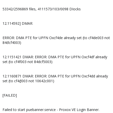
53342/2596869 files, 4111573/103/0098 DIocks
12.114592] DMAR:
ERROR: DMA PTE for UPFN Oxcf4de already set (to cf4de003 not
84đcf4003)
12.1151421 DMAR: ERROR: DMA PTE for UPFN Oxcf4df already
set (to cf4f003 not 84dcf5003)
12.1160871 DMAR: ERROR: DMA PTE for UPFN Oxcf4dd already
set (to cf4₫003 not 10642c001)
[FAILED]
Failed to start puebanner.service - Proxox VE Login Banner.