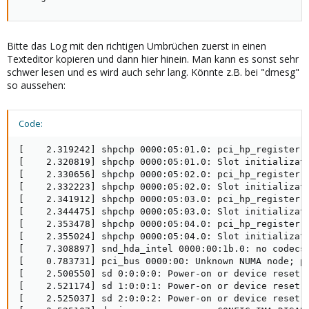
Bitte das Log mit den richtigen Umbrüchen zuerst in einen
Texteditor kopieren und dann hier hinein. Man kann es sonst sehr
schwer lesen und es wird auch sehr lang. Könnte z.B. bei "dmesg"
so aussehen:
Code:
[    2.319242] shpchp 0000:05:01.0: pci_hp_register f
[    2.320819] shpchp 0000:05:01.0: Slot initializati
[    2.330656] shpchp 0000:05:02.0: pci_hp_register f
[    2.332223] shpchp 0000:05:02.0: Slot initializati
[    2.341912] shpchp 0000:05:03.0: pci_hp_register f
[    2.344475] shpchp 0000:05:03.0: Slot initializati
[    2.353478] shpchp 0000:05:04.0: pci_hp_register f
[    2.355024] shpchp 0000:05:04.0: Slot initializati
[    7.308897] snd_hda_intel 0000:00:1b.0: no codecs 
[    0.783731] pci_bus 0000:00: Unknown NUMA node; pe
[    2.500550] sd 0:0:0:0: Power-on or device reset o
[    2.521174] sd 1:0:0:1: Power-on or device reset o
[    2.525037] sd 2:0:0:2: Power-on or device reset o