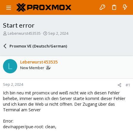
Start error
T
S
Leberwurst453535
Sep 2, 2024
h
t
r
a
Proxmox VE (Deutsch/German)
e
r
a
t
d
d
Leberwurst453535
L
s
a
New Member
t
t
a
e
r
Sep 2, 2024
#1
t
e
Ich bin neu mit proxmox und weiß nicht wie ich diesen Fehler
r
behebe, immer wenn ich den Server starte kommt dieser Fehler
und ich kann die Web ui nicht öffnen. Der Zugang über das
Terminal am Server
Error:
dev/napper/pue-root: clean,