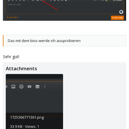
Das mit dem bios werde ich ausprobieren
Sehr gut!
Attachments
1725366771361.png
33.9 KB · Views: 1