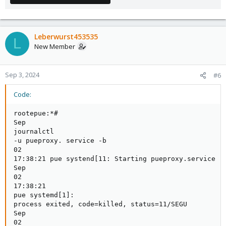
Leberwurst453535
L
New Member
Sep 3, 2024
#6
Code:
rootepue:*#

Sep

journalctl

-u pueproxy. service -b

02

17:38:21 pue systend[11: Starting pueproxy.service - 
Sep

02

17:38:21

pue systemd[1]:

process exited, code=killed, status=11/SEGU

Sep

02
