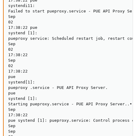
17:38:22 pue

systendi11:

Failed to start pueproxy.service - PUE API Proxy Serv
Sep

02

17:38:22 pue

systend [1]:

pueproxy service: Scheduled restart job, restart coun
Sep

02

17:38:22

Sep

02

17:38:22

pue

systend[1]:

pueproxy .service - PUE API Proxy Server.

pue

systend [1]:

Starting pueproxy.service - PUE API Proxy Server..•

Sep

17:38:22

pue systend [1]: pueproxy.service: Control process ex
Sep

Sep
