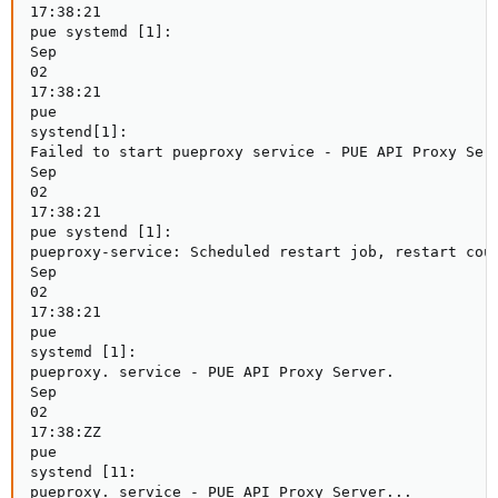
17:38:21

pue systemd [1]:

Sep

02

17:38:21

pue

systend[1]:

Failed to start pueproxy service - PUE API Proxy Serv
Sep

02

17:38:21

pue systend [1]:

pueproxy-service: Scheduled restart job, restart coun
Sep

02

17:38:21

pue

systemd [1]:

pueproxy. service - PUE API Proxy Server.

Sep

02

17:38:ZZ

pue

systend [11:

pueproxy. service - PUE API Proxy Server...
