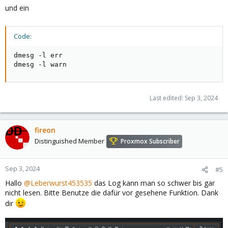
und ein
Code:
dmesg -l err

dmesg -l warn
Last edited:
Sep 3, 2024
fireon
Distinguished Member
Proxmox Subscriber
Sep 3, 2024
#5
Hallo
@Leberwurst453535
das Log kann man so schwer bis gar
nicht lesen. Bitte Benutze die dafür vor gesehene Funktion. Dank
dir