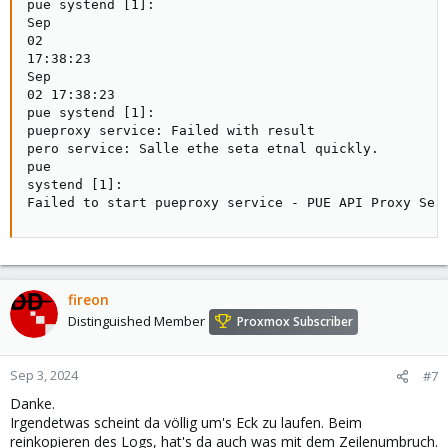
pue systend [1]:

Sep

02

17:38:23

Sep

02 17:38:23

pue systend [1]:

pueproxy service: Failed with result

pero service: Salle ethe seta etnal quickly.

pue

systend [1]:

Failed to start pueproxy service - PUE API Proxy Ser
fireon
Distinguished Member
Proxmox Subscriber
Sep 3, 2024
#7
Danke.
Irgendetwas scheint da völlig um's Eck zu laufen. Beim
reinkopieren des Logs, hat's da auch was mit dem Zeilenumbruch.