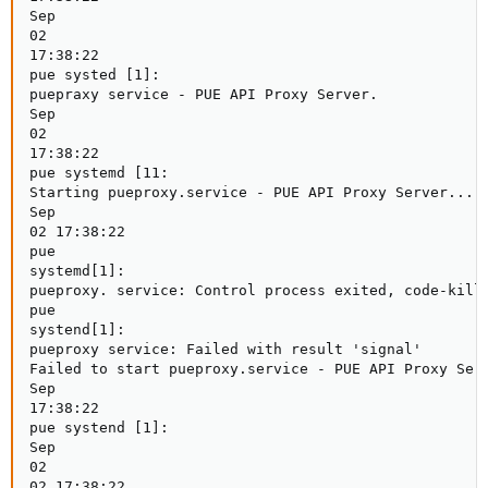
Sep

02

17:38:22

pue systed [1]:

puepraxy service - PUE API Proxy Server.

Sep

02

17:38:22

pue systemd [11:

Starting pueproxy.service - PUE API Proxy Server...

Sep

02 17:38:22

pue

systemd[1]:

pueproxy. service: Control process exited, code-kille
pue

systend[1]:

pueproxy service: Failed with result 'signal'

Failed to start pueproxy.service - PUE API Proxy Serv
Sep

17:38:22

pue systend [1]:

Sep

02

02 17:38:22
