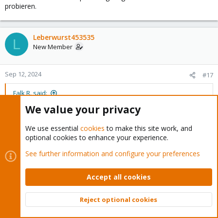
probieren.
Leberwurst453535
L
New Member
Sep 12, 2024
#17
Falk R. said:
We value your privacy
Ist das Netzteil überhaupt stark genug? Eventuell mal ein
anderes probieren.
We use essential
cookies
to make this site work, and
optional cookies to enhance your experience.
Ja die Netzteile haben zusammen 1500 Watt
See further information and configure your preferences
Falk R.
Accept all cookies
Distinguished Member
Proxmox Subscriber
Reject optional cookies
Sep 12, 2024
#18
Top
Bott