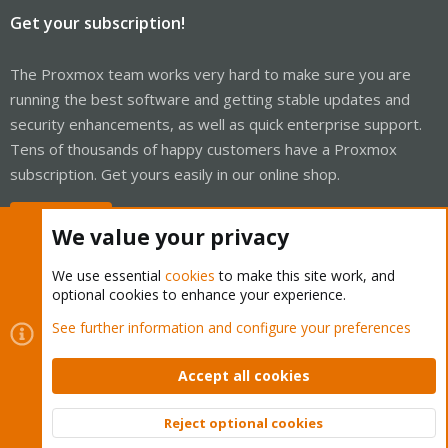
Get your subscription!
The Proxmox team works very hard to make sure you are
running the best software and getting stable updates and
security enhancements, as well as quick enterprise support.
Tens of thousands of happy customers have a Proxmox
subscription. Get yours easily in our online shop.
Buy now!
We value your privacy
We use essential
cookies
to make this site work, and
optional cookies to enhance your experience.
Cookies
Proxmox Support Forum - Light Mode
See further information and configure your preferences
Contact us
Terms and rules
Privacy policy
Help
Home
R
S
Accept all cookies
S
®
Community platform by XenForo
© 2010-2026 XenForo Ltd.
Reject optional cookies
Top
Bott