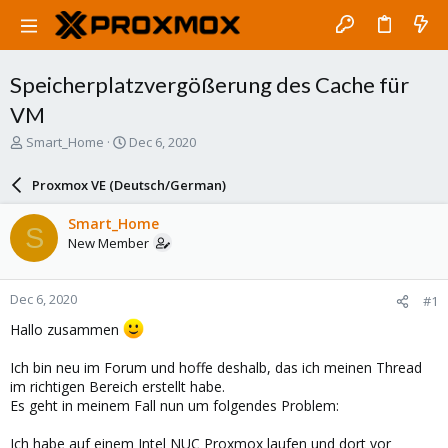
Speicherplatzvergößerung des Cache für
VM
T
S
Smart_Home
Dec 6, 2020
h
t
r
a
Proxmox VE (Deutsch/German)
e
r
a
t
Smart_Home
S
d
d
New Member
s
a
t
t
a
e
Dec 6, 2020
#1
r
t
Hallo zusammen
e
r
Ich bin neu im Forum und hoffe deshalb, das ich meinen Thread
im richtigen Bereich erstellt habe.
Es geht in meinem Fall nun um folgendes Problem:
Ich habe auf einem Intel NUC Proxmox laufen und dort vor