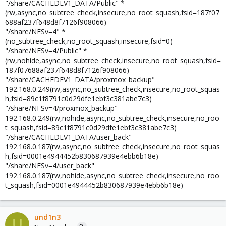
"/share/CACHEDEV1_DATA/Public" *
(rw,async,no_subtree_check,insecure,no_root_squash,fsid=187f07
688af237f648d8f7126f908066)
"/share/NFSv=4" *
(no_subtree_check,no_root_squash,insecure,fsid=0)
"/share/NFSv=4/Public" *
(rw,nohide,async,no_subtree_check,insecure,no_root_squash,fsid=
187f07688af237f648d8f7126f908066)
"/share/CACHEDEV1_DATA/proxmox_backup"
192.168.0.249(rw,async,no_subtree_check,insecure,no_root_squas
h,fsid=89c1f8791c0d29dfe1ebf3c381abe7c3)
"/share/NFSv=4/proxmox_backup"
192.168.0.249(rw,nohide,async,no_subtree_check,insecure,no_roo
t_squash,fsid=89c1f8791c0d29dfe1ebf3c381abe7c3)
"/share/CACHEDEV1_DATA/user_back"
192.168.0.187(rw,async,no_subtree_check,insecure,no_root_squas
h,fsid=0001e4944452b830687939e4ebb6b18e)
"/share/NFSv=4/user_back"
192.168.0.187(rw,nohide,async,no_subtree_check,insecure,no_roo
t_squash,fsid=0001e4944452b830687939e4ebb6b18e)
und1n3
U