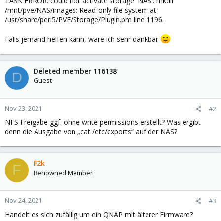
TASK ERROR: could not activate storage 'NAS': mkdir
/mnt/pve/NAS/images: Read-only file system at
/usr/share/perl5/PVE/Storage/Plugin.pm line 1196.
Falls jemand helfen kann, wäre ich sehr dankbar
Deleted member 116138
D
Guest
Nov 23, 2021
#2
NFS Freigabe ggf. ohne write permissions erstellt? Was ergibt
denn die Ausgabe von „cat /etc/exports“ auf der NAS?
F2k
F
Renowned Member
Nov 24, 2021
#3
Handelt es sich zufällig um ein QNAP mit älterer Firmware?