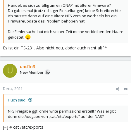
Handelt es sich zufällig um ein QNAP mit älterer Firmware?
Da gab es mal (trotz richtiger Einstellungen) keine Schreibrechte.
Ich musste dann auf eine ältere NFS version wechseln bis ein
Firmwareupdate das Problem behoben hat.
Die Fehlersuche hat mich seiner Zeit meine verbleibenden Haare
gekostet.
Es ist ein TS-231. Also nicht neu, abder auch nicht alt^^
und1n3
U
New Member
Dec 4, 2021
#8
Huch said:
NFS Freigabe ggf. ohne write permissions erstellt? Was ergibt
denn die Ausgabe von „cat /etc/exports“ auf der NAS?
[~] # cat /etc/exports