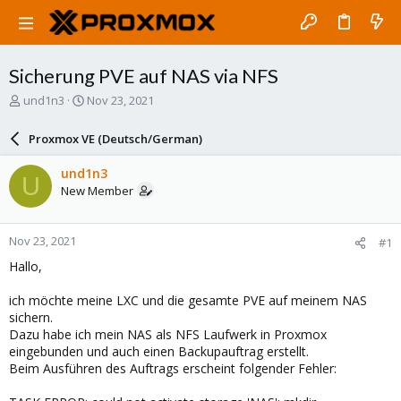
Sicherung PVE auf NAS via NFS
T
S
und1n3
Nov 23, 2021
h
t
r
a
Proxmox VE (Deutsch/German)
e
r
a
t
und1n3
U
d
d
New Member
s
a
t
t
a
e
Nov 23, 2021
#1
r
t
Hallo,
e
r
ich möchte meine LXC und die gesamte PVE auf meinem NAS
sichern.
Dazu habe ich mein NAS als NFS Laufwerk in Proxmox
eingebunden und auch einen Backupauftrag erstellt.
Beim Ausführen des Auftrags erscheint folgender Fehler: