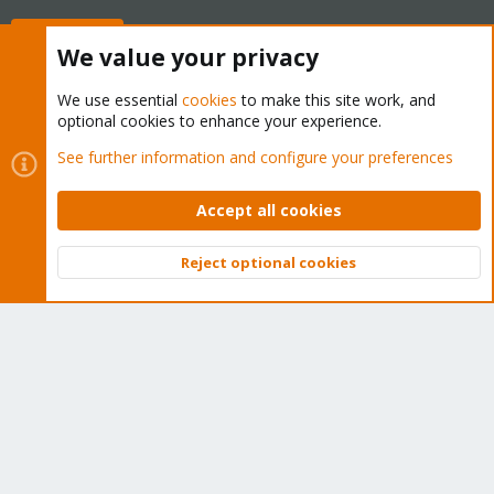
Buy now!
We value your privacy
We use essential
cookies
to make this site work, and
optional cookies to enhance your experience.
Cookies
Proxmox Support Forum - Light Mode
See further information and configure your preferences
Contact us
Terms and rules
Privacy policy
Help
Home
R
S
Accept all cookies
S
®
Community platform by XenForo
© 2010-2026 XenForo Ltd.
Reject optional cookies
Top
Bott