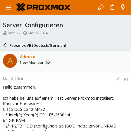
Server Konfigurieren
T
S
Admixx
Mar 6, 2024
h
t
r
a
Proxmox VE (Deutsch/German)
e
r
a
t
Admixx
A
d
d
New Member
s
a
t
t
a
e
Mar 6, 2024
#1
r
t
Hallo zusammen,
e
r
ich habe bei uns auf einem Test-Server Proxmox installiert.
Kurz zur Hardware:
Cisco UCS C240 M4S2
1* Intel(R) Xeon(R) CPU E5-2630 v4
64 GB RAM
12* 1.2TB HDD (Konfiguriert als JBOD, hatte zuvor UNRAID