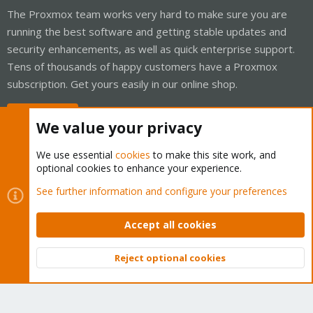
The Proxmox team works very hard to make sure you are
running the best software and getting stable updates and
security enhancements, as well as quick enterprise support.
Tens of thousands of happy customers have a Proxmox
subscription. Get yours easily in our online shop.
Buy now!
We value your privacy
We use essential
cookies
to make this site work, and
optional cookies to enhance your experience.
Cookies
Proxmox Support Forum - Light Mode
See further information and configure your preferences
Contact us
Terms and rules
Privacy policy
Help
Home
R
S
Accept all cookies
S
®
Community platform by XenForo
© 2010-2026 XenForo Ltd.
Reject optional cookies
Top
Bott