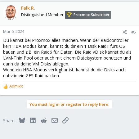
Falk R.
Distinguished Member
Proxmox Subscriber
Mar 6, 2024
#5
Du kannst bei Proxmox alles machen. Wenn der Raidcontroller
kein HBA Modus kann, kannst du dir ein 1 Disk Raid1 fürs OS
bauen und z.B. ein Raid6 für Daten. Die Raid vDIsk kannst du als
LVM-Thin Pool oder auch mit einem Dateisystem benutzen und
dann da deine VM Disks ablegen.
Wenn ein HBA Modus verfügbar ist, kannst du die Disks auch
nativ in ein ZFS Raid packen.
Admixx
R
e
a
You must log in or register to reply here.
c
t
i
Bluesky
LinkedIn
Reddit
Email
Link
Share:
o
n
s
: