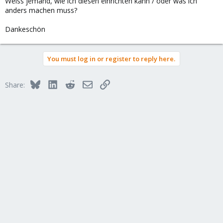
Weiss jemand, wie ich diesen einrichten kann / oder was ich
anders machen muss?
Dankeschön
You must log in or register to reply here.
Bluesky
LinkedIn
Reddit
Email
Link
Share: