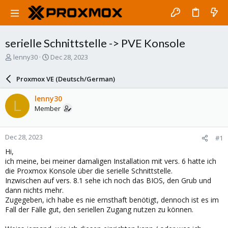
serielle Schnittstelle -> PVE Konsole
T
S
lenny30
Dec 28, 2023
h
t
r
a
Proxmox VE (Deutsch/German)
e
r
a
t
lenny30
L
d
d
Member
s
a
t
t
a
e
Dec 28, 2023
#1
r
t
Hi,
e
ich meine, bei meiner damaligen Installation mit vers. 6 hatte ich
r
die Proxmox Konsole über die serielle Schnittstelle.
Inzwischen auf vers. 8.1 sehe ich noch das BIOS, den Grub und
dann nichts mehr.
Zugegeben, ich habe es nie ernsthaft benötigt, dennoch ist es im
Fall der Fälle gut, den seriellen Zugang nutzen zu können.