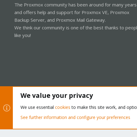
The Proxmox community has been around for many years
and offers help and support for Proxmox VE, Proxmox
Backup Server, and Proxmox Mail Gateway.
We think our community is one of the best thanks to peop
like you!
We value your privacy
Cookies
Proxmox Support Forum - Light Mode
We use essential
cookies
to make this site work, and opti
See further information and configure your preferences
®
Community platform by XenForo
© 2010-2026 XenForo Ltd.