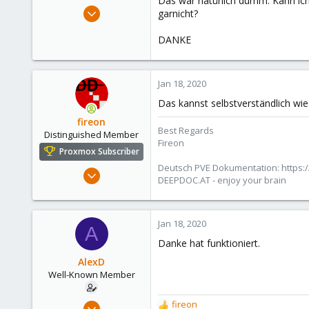
Das war natürlich dumm. Kann ich
e
Jan 16, 2020
garnicht?
r
74
DANKE
7
48
53
Jan 18, 2020
Das kannst selbstverständlich wie 
fireon
Best Regards
Distinguished Member
Fireon
Proxmox Subscriber
Deutsch PVE Dokumentation: https:/
Oct 25, 2010
DEEPDOC.AT - enjoy your brain
4,659
590
183
Jan 18, 2020
A
Austria/Graz
Danke hat funktioniert.
deepdoc.at
AlexD
Well-Known Member
Jan 16, 2020
fireon