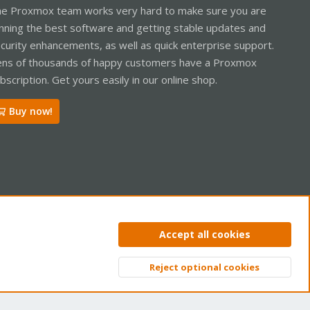
e Proxmox team works very hard to make sure you are
nning the best software and getting stable updates and
curity enhancements, as well as quick enterprise support.
ns of thousands of happy customers have a Proxmox
bscription. Get yours easily in our online shop.
Buy now!
ntact us
Terms and rules
Privacy policy
Help
Home
R
Accept all cookies
S
S
Reject optional cookies
Top
Bott