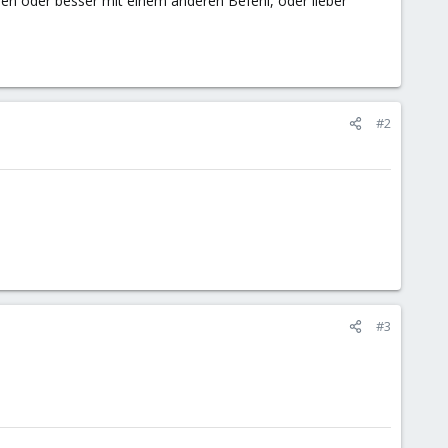
en oder besser mit einem anderen Befehl, oder lieber
#2
#3