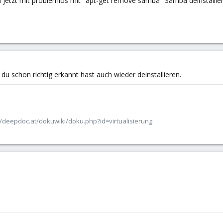
 jetzt mit problemlos mit "apt-get remove samba" Samba deinstallier
du schon richtig erkannt hast auch wieder deinstallieren.
/deepdoc.at/dokuwiki/doku.php?id=virtualisierung