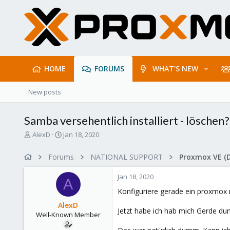
HOME
FORUMS
WHAT'S NEW
New posts
Samba versehentlich installiert - löschen?
T
S
AlexD
Jan 18, 2020
h
t
r
a
Forums
NATIONAL SUPPORT
Proxmox VE (
e
r
a
t
Jan 18, 2020
d
d
A
s
a
Konfiguriere gerade ein proxmox 
t
t
AlexD
a
e
Jetzt habe ich hab mich Gerde dum
Well-Known Member
r
t