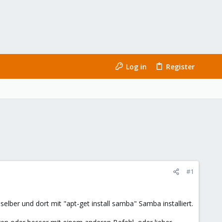
Log in
Register
#1
lber und dort mit "apt-get install samba" Samba installiert.