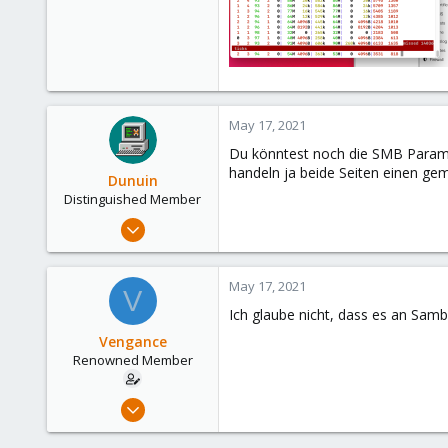
May 17, 2021
Du könntest noch die SMB Paramet
handeln ja beide Seiten einen g
Dunuin
Distinguished Member
Jun 30, 2020
14,795
4,874
May 17, 2021
V
290
Ich glaube nicht, dass es an Sam
Germany
Vengance
Renowned Member
May 21, 2016
271