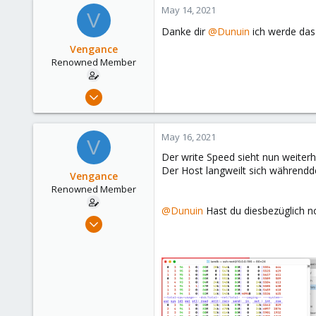
4,874
c
May 14, 2021
V
290
t
Danke dir
@Dunuin
ich werde das
i
Germany
o
Vengance
n
Renowned Member
s
:
May 21, 2016
271
12
May 16, 2021
V
83
Der write Speed sieht nun weiterh
35
Der Host langweilt sich währendde
Vengance
Renowned Member
@Dunuin
Hast du diesbezüglich n
May 21, 2016
271
12
83
35