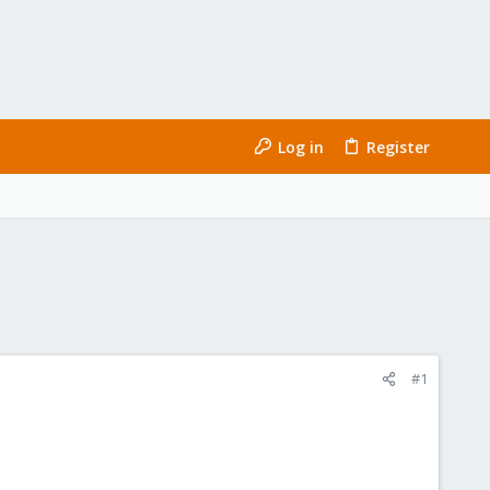
Log in
Register
#1