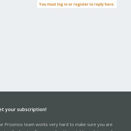
You must log in or register to reply here.
et your subscription!
e Proxmox team works very hard to make sure you are