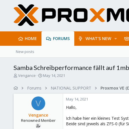
HOME
FORUMS
WHAT'S NEW
New posts
Samba Schreibperformance fällt auf 1mb
T
S
Vengance
May 14, 2021
h
t
r
a
Forums
NATIONAL SUPPORT
Proxmox VE (
e
r
a
t
May 14, 2021
d
d
V
s
a
Hallo,
t
t
Vengance
a
e
Ich habe hier ein kleines Test S
Renowned Member
r
Beide sind jeweils als ZFS-0 (für
t