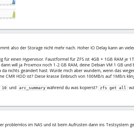
kommt also der Storage nicht mehr nach. Hoher IO Delay kann an viel
 für einen Hypervisor. Faustformel für ZFS ist 4GB + 1GB RAM je 1
ann will ja Proxmox noch 1-2 GB RAM, deine Debian VM 1 GB und bei 
 du da nichts geändert hast. Würde mich aber wundern, wenn das wegen
 eine CMR HDD ist? Diese krasse Einbruch von 100MB/s auf 1MB/s klin
und
während du was kopierst?
wär
 10
arc_summary
zfs get all
vorher problemlos im NAS und ist beim Aufrüsten dann ins Testsystem g