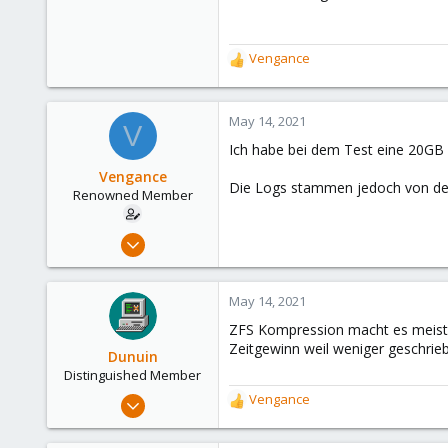
Vengance
R
e
a
c
May 14, 2021
V
t
Ich habe bei dem Test eine 20GB 
i
o
Vengance
Die Logs stammen jedoch von dem
n
Renowned Member
s
:
May 21, 2016
271
12
May 14, 2021
83
ZFS Kompression macht es meist s
35
Zeitgewinn weil weniger geschri
Dunuin
Distinguished Member
Jun 30, 2020
Vengance
R
14,795
e
a