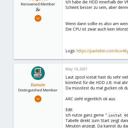
Ich habe die HDD innerhalb der VM
Renowned Member
Scheint besser zu sein, aber denn
May 21, 2016
271
Wenn dann sollte es also am wen
Die CPU ist zwar auch kein Monste
12
83
35
Logs:
https://pastebin.com/kcx46
May 14, 2021
Laut zpool iostat hast du sehr vi
könntest für die HDD z.B. mal ati
Dunuin
Da müsstest du mal gucken ob du i
Distinguished Member
Jun 30, 2020
ARC sieht eigentlich ok aus.
14,795
Edit:
4,874
Ich nutze ganz gerne "
iostat 6
290
Tabelle direkt zum Start zeigt d
Germany
Minuten anzeigt. Da kannst du d