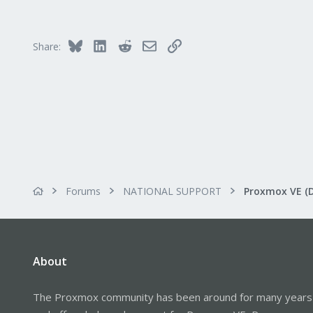
12
83
35
Bluesky
LinkedIn
Reddit
Email
Link
Share:
Forums
NATIONAL SUPPORT
Proxmox VE (
About
The Proxmox community has been around for many years