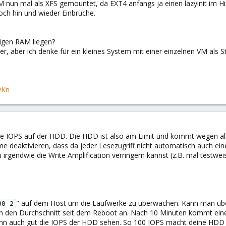
 nun mal als XFS gemountet, da EXT4 anfangs ja einen lazyinit im Hi
och hin und wieder Einbrüche.
igen RAM liegen?
r, aber ich denke für ein kleines System mit einer einzelnen VM als St
yKn
ele IOPS auf der HDD. Die HDD ist also am Limit und kommt wegen all
me deaktivieren, dass da jeder Lesezugriff nicht automatisch auch eine
rgendwie die Write Amplification verringern kannst (z.B. mal testweis
" auf dem Host um die Laufwerke zu überwachen. Kann man ü
00 2
ann den Durchschnitt seit dem Reboot an. Nach 10 Minuten kommt eine
ann auch gut die IOPS der HDD sehen. So 100 IOPS macht deine HDD v