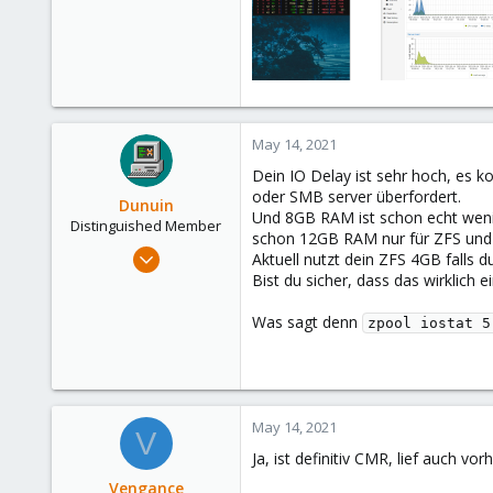
May 14, 2021
Dein IO Delay ist sehr hoch, es 
oder SMB server überfordert.
Dunuin
Und 8GB RAM ist schon echt wenig
Distinguished Member
schon 12GB RAM nur für ZFS und d
Jun 30, 2020
Aktuell nutzt dein ZFS 4GB falls
14,795
Bist du sicher, dass das wirklich
4,874
Was sagt denn
zpool iostat 5
290
Germany
May 14, 2021
V
Ja, ist definitiv CMR, lief auch 
Vengance