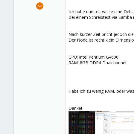
e
May 21, 2016
r
271
Ich habe nun testweise eine Debi
Bei einem Schreibtest via Samba m
12
83
35
Nach kurzer Zeit bricht jedoch di
Der Node ist recht klein Dimensio
CPU: Intel Pentium G4600
RAM: 8GB DDR4 Dualchannel
Habe ich zu wenig RAM, oder was 
Danke!