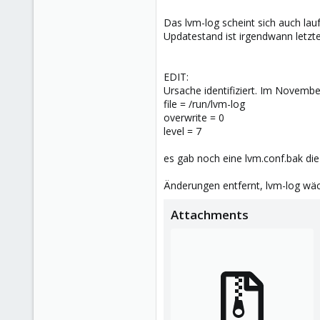
Das lvm-log scheint sich auch lau
Updatestand ist irgendwann letz
EDIT:
Ursache identifiziert. Im Novemb
file = /run/lvm-log
overwrite = 0
level = 7
es gab noch eine lvm.conf.bak die
Änderungen entfernt, lvm-log wäc
Attachments