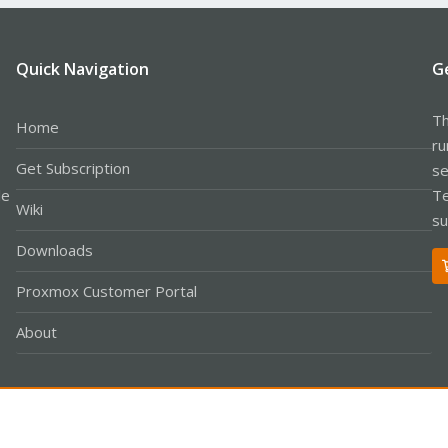
Quick Navigation
G
Th
Home
ru
Get Subscription
se
le
Te
Wiki
su
Downloads
Proxmox Customer Portal
About
Co