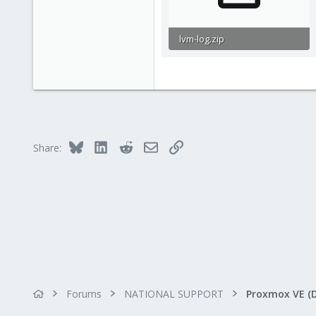
lvm-log.zip
670.1 KB · Views: 0
Bluesky
LinkedIn
Reddit
Email
Link
Share:
Forums
NATIONAL SUPPORT
Proxmox VE (