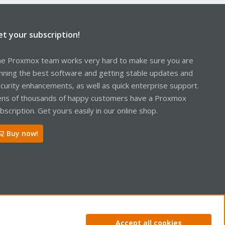
et your subscription!
e Proxmox team works very hard to make sure you are
nning the best software and getting stable updates and
curity enhancements, as well as quick enterprise support.
ns of thousands of happy customers have a Proxmox
bscription. Get yours easily in our online shop.
Buy now!
ntact us
Terms and rules
Privacy policy
Help
Home
R
Accept all cookies