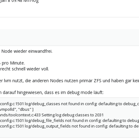
 Jan 8 09:48 lvm-log
r Node wieder einwandfrei.
 pro Minute.
 recht schnell wieder voll.
er lvm nutzt, die anderen Nodes nutzen primär ZFS und haben gar kei
 darauf hingewiesen, dass es im debug mode läuft:
config.c:1501 log/debug_classes not found in config: defaulting to debug_cla
lvmpolld", "dbus" ]
ds/toolcontext.c:433 Setting log debug classes to 2031
onfig.c:1501 log/debug_file_fields not found in config: defaulting to debug_
config.c:1501 log/debug_output_fields not found in config: defaulting to de