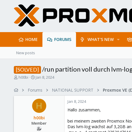
HOME
FORUMS
WHAT'S NEW
New posts
/run partition voll durch lvm-lo
[SOLVED]
T
S
h00bi
Jan 8, 2024
h
t
r
a
Forums
NATIONAL SUPPORT
Proxmox VE (
e
r
a
t
Jan 8, 2024
d
d
H
s
a
Hallo zusammen,
t
t
h00bi
a
e
bei meinem zweiten Proxmox Node l
Member
r
Das lvm-log wächst auf 3,2GB an 
t