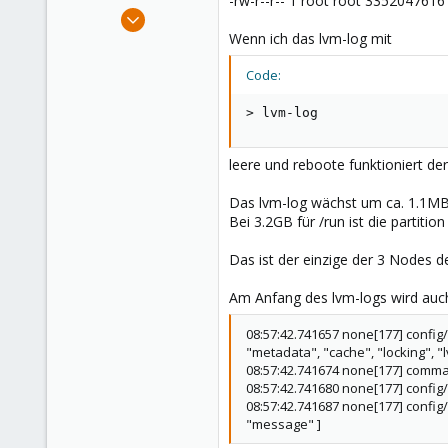
-rw-r--r-- 1 root root 3352047616
e
Dec 16, 2022
r
36
Wenn ich das lvm-log mit
5
Code:
13
> lvm-log
leere und reboote funktioniert de
Das lvm-log wächst um ca. 1.1MB
Bei 3.2GB für /run ist die partition
Das ist der einzige der 3 Nodes d
Am Anfang des lvm-logs wird auch
08:57:42.741657 none[177] config/
"metadata", "cache", "locking", "
08:57:42.741674 none[177] comman
08:57:42.741680 none[177] config/c
08:57:42.741687 none[177] config/
"message" ]