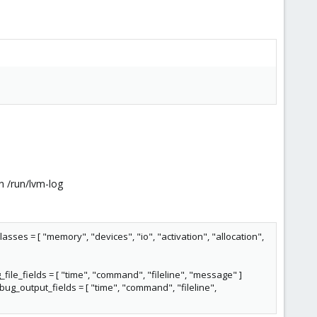
n /run/lvm-log
sses = [ "memory", "devices", "io", "activation", "allocation",
file_fields = [ "time", "command", "fileline", "message" ]
bug_output_fields = [ "time", "command", "fileline",