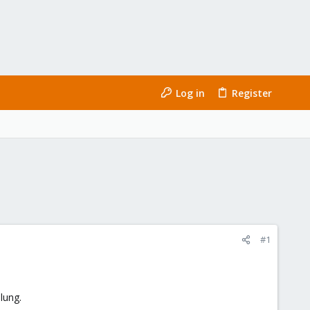
Log in
Register
#1
lung.