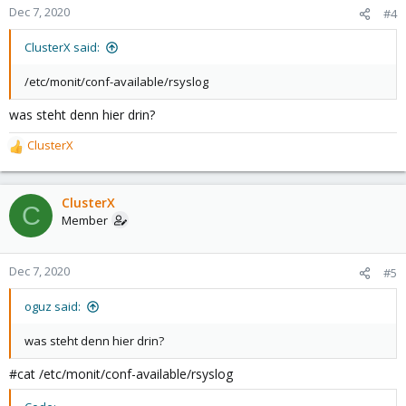
Dec 7, 2020
#4
ClusterX said:
/etc/monit/conf-available/rsyslog
was steht denn hier drin?
ClusterX
R
e
a
c
ClusterX
C
t
Member
i
o
n
Dec 7, 2020
#5
s
:
oguz said:
was steht denn hier drin?
#cat /etc/monit/conf-available/rsyslog