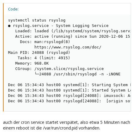
Code:
systemctl status rsyslog

● rsyslog.service - System Logging Service

   Loaded: loaded (/lib/systemd/system/rsyslog.servic
   Active: active (running) since Sun 2020-12-06 15:3
     Docs: man:rsyslogd(8)

           https://www.rsyslog.com/doc/

Main PID: 24088 (rsyslogd)

    Tasks: 4 (limit: 4915)

   Memory: 968.0K

   CGroup: /system.slice/rsyslog.service

           └─24088 /usr/sbin/rsyslogd -n -iNONE

Dec 06 15:34:43 host00 systemd[1]: Starting System Lo
Dec 06 15:34:43 host00 systemd[1]: Started System Log
Dec 06 15:34:43 host00 rsyslogd[24088]: imuxsock: Acq
Dec 06 15:34:43 host00 rsyslogd[24088]:  [origin sof
auch der cron service startet verspätet, also etwa 5 Minuten nach
einem reboot ist die /var/run/crond.pid vorhanden.