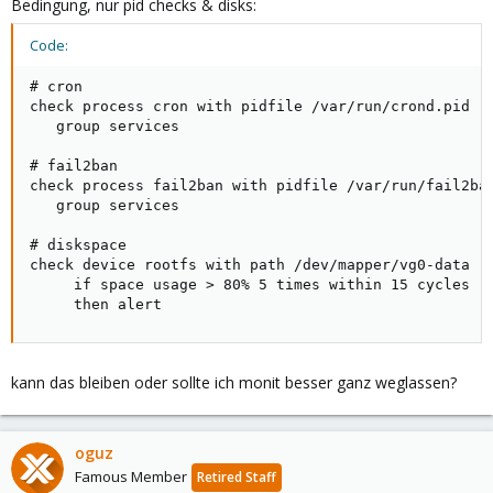
Bedingung, nur pid checks & disks:
Code:
# cron

check process cron with pidfile /var/run/crond.pid

   group services

# fail2ban

check process fail2ban with pidfile /var/run/fail2ban
   group services

# diskspace

check device rootfs with path /dev/mapper/vg0-data

     if space usage > 80% 5 times within 15 cycles

     then alert
kann das bleiben oder sollte ich monit besser ganz weglassen?
oguz
Famous Member
Retired Staff