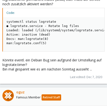
noch zusätzlich aktiviert werden?
Code:
systemctl status logrotate 

● logrotate.service - Rotate log files

Loaded: loaded (/lib/systemd/system/logrotate.service
Active: inactive (dead)

Docs: man:logrotate(8)

man:logrotate.conf(5)
Könnte eventl. ein Debian Bug sein aufgrund der Umstellung auf
logrotate.timer?
Bin mal gespannt wie es am nächsten Sonntag aussieht ...
Last edited:
Dec 7, 2020
oguz
Famous Member
Retired Staff