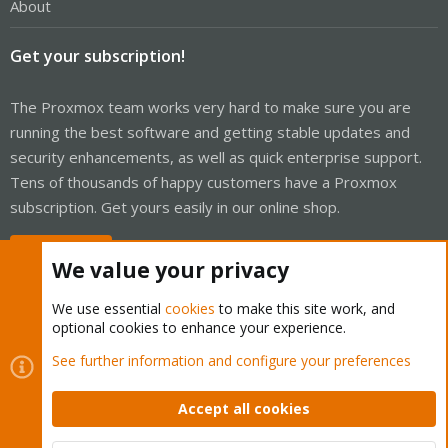
About
Get your subscription!
The Proxmox team works very hard to make sure you are
running the best software and getting stable updates and
security enhancements, as well as quick enterprise support.
Tens of thousands of happy customers have a Proxmox
subscription. Get yours easily in our online shop.
Buy now!
We value your privacy
We use essential
cookies
to make this site work, and
optional cookies to enhance your experience.
Cookies
Proxmox Support Forum - Light Mode
See further information and configure your preferences
Contact us
Terms and rules
Privacy policy
Help
Home
R
S
Accept all cookies
S
®
Community platform by XenForo
© 2010-2026 XenForo Ltd.