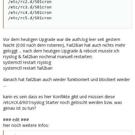
/etc/rc2.d/S01cron

/etc/rc3.d/S01cron

/etc/rc4.d/S01cron

/etc/rc5.d/S01cron
Vor dem heutigen Upgrade war die auth.log leer seit gestern
Nacht (0:00 nach dem rotieren), Fail2Ban hat auch nichts mehr
geloggt ... nach dem heutigen Upgrade & reboot musste ich
rsyslog & fail2ban nochmal manuell restarten:
systemctl restart rsyslog
systemctl restart fail2ban
danach hat fail2ban auch wieder funktioniert und blockiert wieder
....
kann es sein dass es hier Konflikte gibt und müssen diese
/etc/rcX.d/K01rsyslog Starter noch gelöscht werden bzw. was
genau ist zu tun?
### edit ###
hier noch weitere Infos: