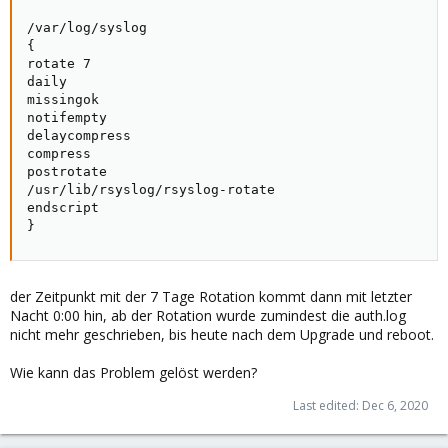
/var/log/syslog

{

rotate 7

daily

missingok

notifempty

delaycompress

compress

postrotate

/usr/lib/rsyslog/rsyslog-rotate

endscript

}
der Zeitpunkt mit der 7 Tage Rotation kommt dann mit letzter
Nacht 0:00 hin, ab der Rotation wurde zumindest die auth.log
nicht mehr geschrieben, bis heute nach dem Upgrade und reboot.
Wie kann das Problem gelöst werden?
Last edited:
Dec 6, 2020