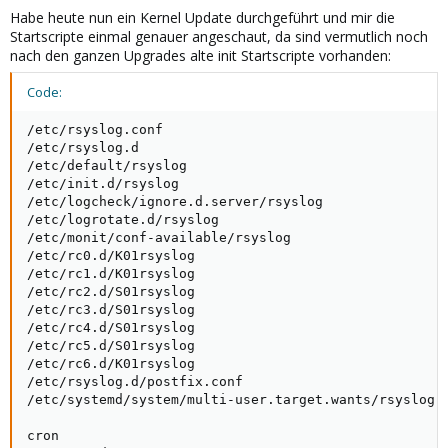
Habe heute nun ein Kernel Update durchgeführt und mir die
Startscripte einmal genauer angeschaut, da sind vermutlich noch
nach den ganzen Upgrades alte init Startscripte vorhanden:
Code:
/etc/rsyslog.conf

/etc/rsyslog.d

/etc/default/rsyslog

/etc/init.d/rsyslog

/etc/logcheck/ignore.d.server/rsyslog

/etc/logrotate.d/rsyslog

/etc/monit/conf-available/rsyslog

/etc/rc0.d/K01rsyslog

/etc/rc1.d/K01rsyslog

/etc/rc2.d/S01rsyslog

/etc/rc3.d/S01rsyslog

/etc/rc4.d/S01rsyslog

/etc/rc5.d/S01rsyslog

/etc/rc6.d/K01rsyslog

/etc/rsyslog.d/postfix.conf

/etc/systemd/system/multi-user.target.wants/rsyslog.s
cron
