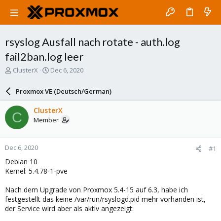
rsyslog Ausfall nach rotate - auth.log
fail2ban.log leer
T
S
ClusterX
Dec 6, 2020
h
t
r
a
Proxmox VE (Deutsch/German)
e
r
a
t
ClusterX
C
d
d
Member
s
a
t
t
a
e
Dec 6, 2020
#1
r
t
Debian 10
e
Kernel: 5.4.78-1-pve
r
Nach dem Upgrade von Proxmox 5.4-15 auf 6.3, habe ich
festgestellt das keine /var/run/rsyslogd.pid mehr vorhanden ist,
der Service wird aber als aktiv angezeigt: