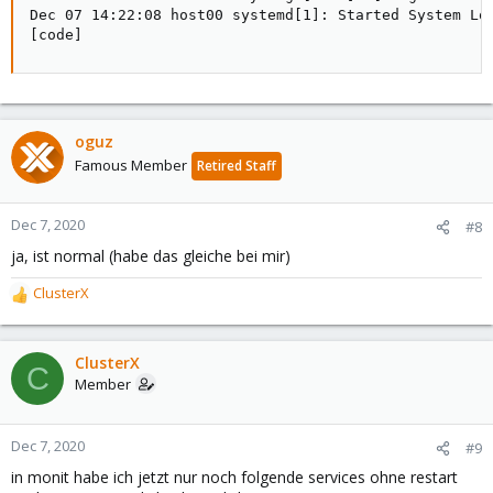
Dec 07 14:22:08 host00 systemd[1]: Started System Log
[code]
oguz
Famous Member
Retired Staff
Dec 7, 2020
#8
ja, ist normal (habe das gleiche bei mir)
ClusterX
R
e
a
c
ClusterX
C
t
Member
i
o
n
Dec 7, 2020
#9
s
in monit habe ich jetzt nur noch folgende services ohne restart
: