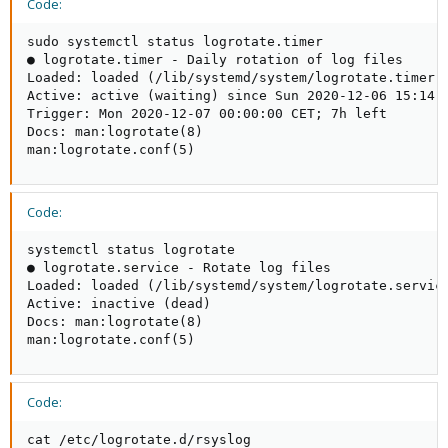
Code:
sudo systemctl status logrotate.timer

● logrotate.timer - Daily rotation of log files

Loaded: loaded (/lib/systemd/system/logrotate.timer; 
Active: active (waiting) since Sun 2020-12-06 15:14:2
Trigger: Mon 2020-12-07 00:00:00 CET; 7h left

Docs: man:logrotate(8)

man:logrotate.conf(5)
Code:
systemctl status logrotate  

● logrotate.service - Rotate log files

Loaded: loaded (/lib/systemd/system/logrotate.service
Active: inactive (dead)

Docs: man:logrotate(8)

man:logrotate.conf(5)
Code:
cat /etc/logrotate.d/rsyslog
