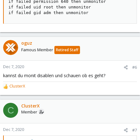
if failed permission 640 then unmonitor

if failed uid root then unmonitor

if failed gid adm then unmonitor
oguz
Famous Member
Retired Staff
Dec 7, 2020
#6
kannst du monit disablen und schauen ob es geht?
ClusterX
R
e
a
c
ClusterX
C
t
Member
i
o
n
Dec 7, 2020
#7
s
: