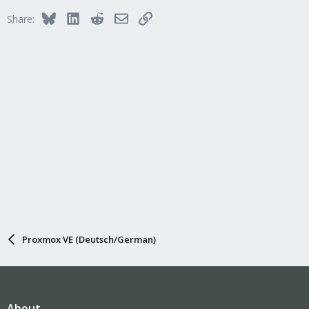
Bluesky
LinkedIn
Reddit
Email
Link
Share:
Proxmox VE (Deutsch/German)
About