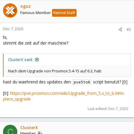
oguz
Famous Member
Retired Staff
Dec 7, 2020
#2
hi,
stimmt die zeit auf der maschine?
ClusterX said:
Nach dem Upgrade von Proxmox 5.4-15 auf 6.3, hab
hast du waehrend des updates den
script benutzt? [0]
pve5to6
[0]:
https://pve.proxmox.com/wiki/Upgrade_from_5.x_to_6.0#In-
place_upgrade
Last edited:
Dec 7, 2020
ClusterX
C
Member