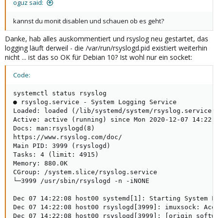
oguz said:
kannst du monit disablen und schauen ob es geht?
Danke, hab alles auskommentiert und rsyslog neu gestartet, das
logging läuft derweil - die /var/run/rsyslogd.pid existiert weiterhin
nicht ... ist das so OK für Debian 10? Ist wohl nur ein socket:
Code:
systemctl status rsyslog   

● rsyslog.service - System Logging Service

Loaded: loaded (/lib/systemd/system/rsyslog.service; 
Active: active (running) since Mon 2020-12-07 14:22:0
Docs: man:rsyslogd(8)

https://www.rsyslog.com/doc/

Main PID: 3999 (rsyslogd)

Tasks: 4 (limit: 4915)

Memory: 880.0K

CGroup: /system.slice/rsyslog.service

└─3999 /usr/sbin/rsyslogd -n -iNONE

Dec 07 14:22:08 host00 systemd[1]: Starting System Lo
Dec 07 14:22:08 host00 rsyslogd[3999]: imuxsock: Acqu
Dec 07 14:22:08 host00 rsyslogd[3999]: [origin softwa