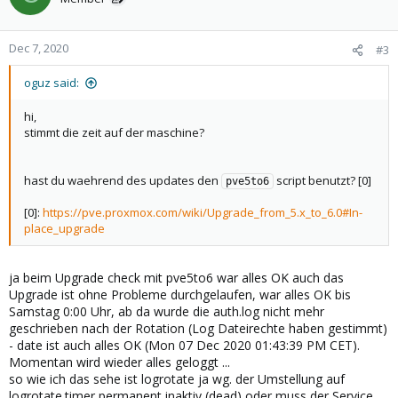
Dec 7, 2020
#3
oguz said:
hi,
stimmt die zeit auf der maschine?
hast du waehrend des updates den
script benutzt? [0]
pve5to6
[0]:
https://pve.proxmox.com/wiki/Upgrade_from_5.x_to_6.0#In-
place_upgrade
ja beim Upgrade check mit pve5to6 war alles OK auch das
Upgrade ist ohne Probleme durchgelaufen, war alles OK bis
Samstag 0:00 Uhr, ab da wurde die auth.log nicht mehr
geschrieben nach der Rotation (Log Dateirechte haben gestimmt)
- date ist auch alles OK (Mon 07 Dec 2020 01:43:39 PM CET).
Momentan wird wieder alles geloggt ...
so wie ich das sehe ist logrotate ja wg. der Umstellung auf
logrotate.timer permanent inaktiv (dead) oder muss der Service