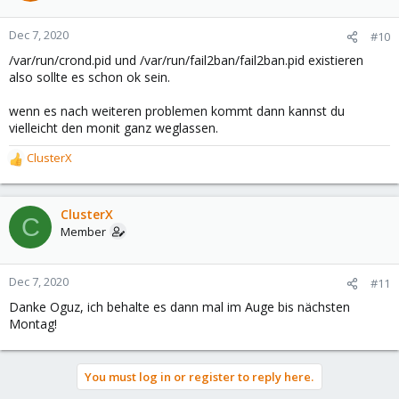
Dec 7, 2020
#10
/var/run/crond.pid und /var/run/fail2ban/fail2ban.pid existieren
also sollte es schon ok sein.
wenn es nach weiteren problemen kommt dann kannst du
vielleicht den monit ganz weglassen.
ClusterX
R
e
a
c
ClusterX
C
t
Member
i
o
n
Dec 7, 2020
#11
s
Danke Oguz, ich behalte es dann mal im Auge bis nächsten
:
Montag!
You must log in or register to reply here.