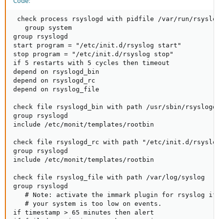
Code:
 check process rsyslogd with pidfile /var/run/rsyslog
   group system

group rsyslogd

start program = "/etc/init.d/rsyslog start"

stop program = "/etc/init.d/rsyslog stop"

if 5 restarts with 5 cycles then timeout

depend on rsyslogd_bin

depend on rsyslogd_rc

depend on rsyslog_file

check file rsyslogd_bin with path /usr/sbin/rsyslogd

group rsyslogd

include /etc/monit/templates/rootbin

check file rsyslogd_rc with path "/etc/init.d/rsyslog
group rsyslogd

include /etc/monit/templates/rootbin

check file rsyslog_file with path /var/log/syslog

group rsyslogd

   # Note: activate the immark plugin for rsyslog if

   # your system is too low on events.

if timestamp > 65 minutes then alert
