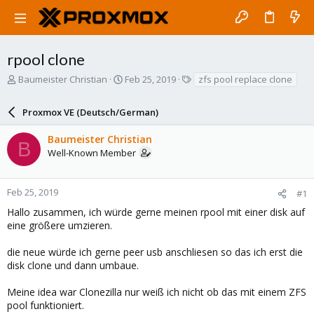
rpool clone
T
S
T
Baumeister Christian
Feb 25, 2019
zfs pool replace clone
h
t
a
r
a
g
Proxmox VE (Deutsch/German)
e
r
s
a
t
Baumeister Christian
d
d
B
Well-Known Member
s
a
t
t
a
e
r
Feb 25, 2019
#1
t
Hallo zusammen, ich würde gerne meinen rpool mit einer disk auf
e
eine größere umzieren.
r
die neue würde ich gerne peer usb anschliesen so das ich erst die
disk clone und dann umbaue.
Meine idea war Clonezilla nur weiß ich nicht ob das mit einem ZFS
pool funktioniert.