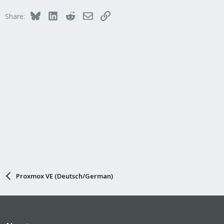
Bluesky
LinkedIn
Reddit
Email
Link
Share:
Proxmox VE (Deutsch/German)