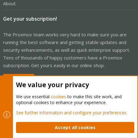
About
Get your subscription!
The Proxmox team works very hard to make sure you are
running the best software and getting stable updates and
security enhancements, as well as quick enterprise support.
Tens of thousands of happy customers have a Proxmox
subscription. Get yours easily in our online shop.
Buy now!
We value your privacy
We use essential
cookies
to make this site work, and
optional cookies to enhance your experience.
Cookies
Proxmox Support Forum - Light Mode
See further information and configure your preferences
Contact us
Terms and rules
Privacy policy
Help
Home
R
S
Accept all cookies
S
®
Community platform by XenForo
© 2010-2026 XenForo Ltd.