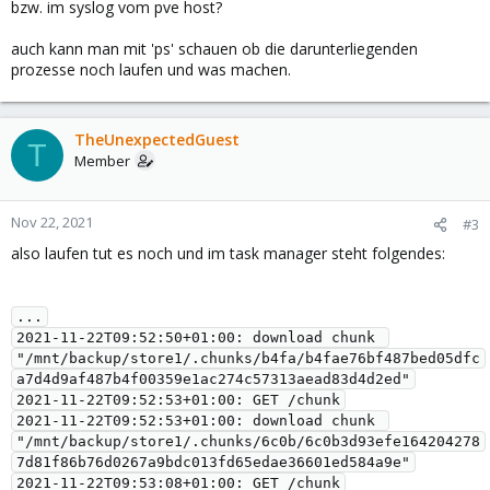
bzw. im syslog vom pve host?
auch kann man mit 'ps' schauen ob die darunterliegenden
prozesse noch laufen und was machen.
TheUnexpectedGuest
T
Member
Nov 22, 2021
#3
also laufen tut es noch und im task manager steht folgendes:
...

2021-11-22T09:52:50+01:00: download chunk 
"/mnt/backup/store1/.chunks/b4fa/b4fae76bf487bed05dfc
a7d4d9af487b4f00359e1ac274c57313aead83d4d2ed"

2021-11-22T09:52:53+01:00: GET /chunk

2021-11-22T09:52:53+01:00: download chunk 
"/mnt/backup/store1/.chunks/6c0b/6c0b3d93efe164204278
7d81f86b76d0267a9bdc013fd65edae36601ed584a9e"

2021-11-22T09:53:08+01:00: GET /chunk
