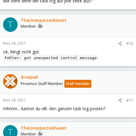
wie sieht denn der task log auf pve seite aus?
TheUnexpectedGuest
T
Member
Nov 24, 2021
#10
ok, klingt nicht gut:
Fehler: got unexpected control message
dcsapak
Proxmox Staff Member
Staff member
Nov 24, 2021
#11
mhmm... kannst du vllt. den ganzen task log posten?
TheUnexpectedGuest
T
Member