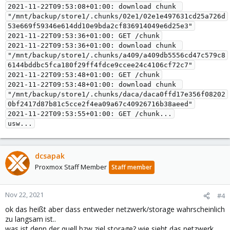
2021-11-22T09:53:08+01:00: download chunk 
"/mnt/backup/store1/.chunks/02e1/02e1e497631cd25a726d
53e669f59346e614dd10e9bda2cf836914049e6d25e3"

2021-11-22T09:53:36+01:00: GET /chunk

2021-11-22T09:53:36+01:00: download chunk 
"/mnt/backup/store1/.chunks/a409/a409db5556cd47c579c8
6144bddbc5fca180f29ff4fdce9ccee24c4106cf72c7"

2021-11-22T09:53:48+01:00: GET /chunk

2021-11-22T09:53:48+01:00: download chunk 
"/mnt/backup/store1/.chunks/daca/daca0ffd17e356f08202
0bf2417d87b81c5cce2f4ea09a67c40926716b38aeed"

2021-11-22T09:53:55+01:00: GET /chunk...

dcsapak
Proxmox Staff Member
Staff member
Nov 22, 2021
#4
ok das heißt aber dass entweder netzwerk/storage wahrscheinlich
zu langsam ist..
was ist denn der quell bzw ziel storage? wie sieht das netzwerk