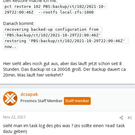
Den Restore mache ich mit:
pct restore 102 PBS:backup/ct/102/2021-10-
29T22:00:46Z  --rootfs local-zfs:1000
Danach kommt:
recovering backed-up configuration from 
'PBS:backup/ct/102/2021-10-29T22:00:46Z'

restoring 'PBS:backup/ct/102/2021-10-29T22:00:46Z' 
Hier sieht alles noch gut aus, aber das läuft jetzt schon seit 8
Stunden. Das Backup ist ca 200GB groß. Der Backup dauert ca.
20min. Was läuft hier verkehrt?
dcsapak
Proxmox Staff Member
Staff member
Nov 22, 2021
#2
sieht man im task log des pbs was ? (es sollte einen 'read' task
dazu geben)