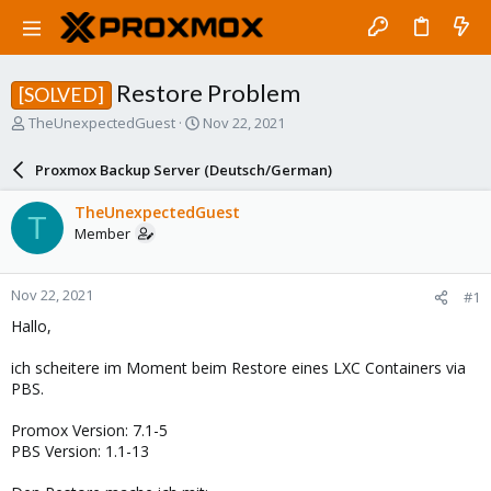
Restore Problem
[SOLVED]
T
S
TheUnexpectedGuest
Nov 22, 2021
h
t
r
a
Proxmox Backup Server (Deutsch/German)
e
r
a
t
TheUnexpectedGuest
T
d
d
Member
s
a
t
t
a
e
Nov 22, 2021
#1
r
t
Hallo,
e
r
ich scheitere im Moment beim Restore eines LXC Containers via
PBS.
Promox Version: 7.1-5
PBS Version: 1.1-13