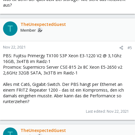
aus?
TheUnexpectedGuest
T
Member
Nov 22, 2021
#5
PBS: Fujitsu Primergy TX100 S3P Xeon E3-1220 V2 @ 3,1Ghz
16GB, 3x4TB im Raidz-1
Proxmox: Supermicro Server CSE-815 2x 8C Xeon E5-2650 v2
2,6GHz 32GB SATA, 3x3TB im Raidz-1
Alles mit Cat6, Gigabit-Switch. Der PBS hängt per Ethernet an
einem FRITZ Repeater 1200 - das ist ein Kompromiss, den ich
damals eingehen musste. Aber kann das die Performance so
runterziehen?
Last edited:
Nov 22, 2021
TheUnexpectedGuest
T