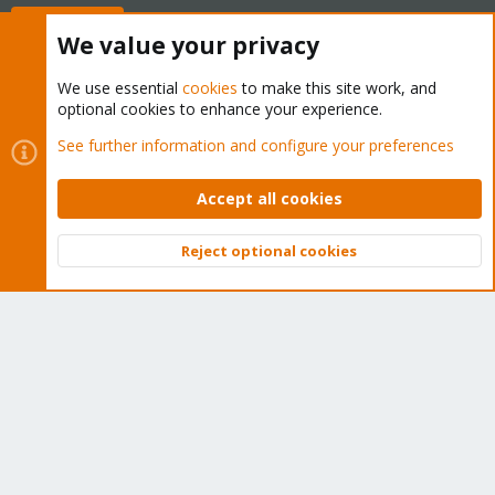
Buy now!
We value your privacy
We use essential
cookies
to make this site work, and
optional cookies to enhance your experience.
Cookies
Proxmox Support Forum - Light Mode
See further information and configure your preferences
Contact us
Terms and rules
Privacy policy
Help
Home
R
S
Accept all cookies
S
®
Community platform by XenForo
© 2010-2026 XenForo Ltd.
Reject optional cookies
Top
Bott