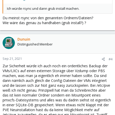
Ich würde rsync und dann grub install machen.
Du meinst rsync von den genannten Ordnern/Dateien?
Wie wäre das genau zu handhaben (grub install?) ?
Dunuin
Distinguished Member
Sep 21, 2021
#4
Zur Sicherheit würde ich auch noch ein ordentliches Backup der
VMs/LXCs auf einen externen Storage über Vzdump oder PBS
machen, was man ja eigentlich eh immer haben sollte. Da sind
dann nämlich auch gleich die Config-Dateien der VMs integriert
und die lassen sich zur Not ganz easy zurückspielen. Bei /etc/pve
weiß ich nicht genau. Prinzipiell hat man da Schreibrechte aber
das ist kein normaler Ordner sondern ein Mountpoint eines
pmxcfs-Dateisystems und alles was du dadrin siehst ist eigentlich
in einer SQLite-DB gespeichert. Wenn etwas nicht klappt mit der
PVE Neuinstallation hast du da keine Möglichkeit mehr auf
/etc/pve zuzugreifen, da es eben nur ein Mountpoint ist. Zugriff