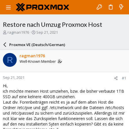
Restore nach Umzug Proxmox Host
T
S
ragman1976
Sep 21, 2021
h
t
r
a
Proxmox VE (Deutsch/German)
e
r
a
t
ragman1976
R
d
d
Well-Known Member
s
a
t
t
a
e
Sep 21, 2021
#1
r
t
Hi,
e
ich möchte meinen Host umziehen, bzw. die bisher verbaute 1TB
r
SSD auf eine kelnere 400GB umziehen.
Laut div. Forenbeiträgen reicht es ja auf dem alten Host die
Ordner /etc/pve und ggf. /etc/network und die Dateien /etc/hosts
und /etc/passwd zu sichern und zurückzuspielen. Allerdings ist mir
ncit klar wie das Zurckspielen funktioneieren soll. Lassen die sich
auf den neu installierten Syten einfach kopieren? Gibt es da keine