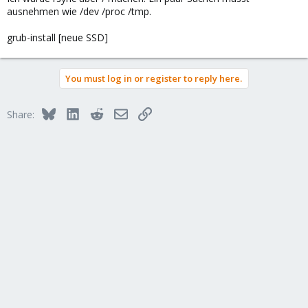
ausnehmen wie /dev /proc /tmp.
grub-install [neue SSD]
You must log in or register to reply here.
Bluesky
LinkedIn
Reddit
Email
Link
Share: