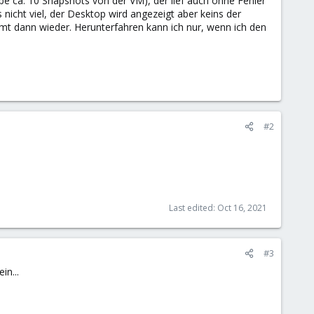
be ca. 10 Snapshots von der VM), der lief auch ohne Fehler
nicht viel, der Desktop wird angezeigt aber keins der
mt dann wieder. Herunterfahren kann ich nur, wenn ich den
#2
Last edited:
Oct 16, 2021
#3
in...