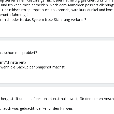
 Server einen Restore gemacht (der hat fleißig gesichert und ich ha
 und ich kann mich anmelden. Nach dem Anmelden passiert allerdings 
t. Der Bildschirm "pumpt" auch so komisch, wird kurz dunkel und kom
erunterfahren gehe.
 mich oder ist das System trotz Sicherung verloren?
s schon mal probiert?
r VM installiert?
, wenn die Backup per Snapshot machst.
hergestellt und das funktioniert erstmal soweit, für den ersten Ansche
l. auch was gebracht, danke für den Hinweis!