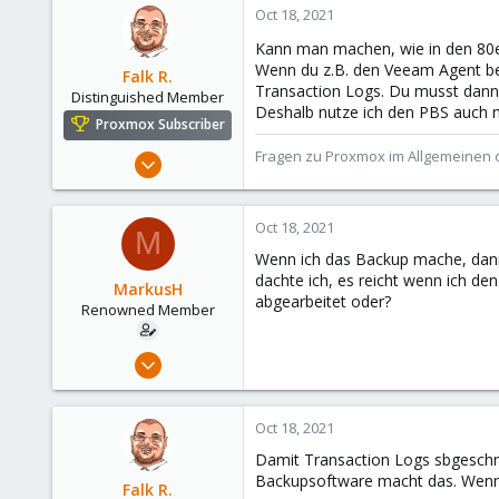
Oct 18, 2021
73
Kann man machen, wie in den 80
Wenn du z.B. den Veeam Agent b
Falk R.
Transaction Logs. Du musst dann
Distinguished Member
Deshalb nutze ich den PBS auch n
Proxmox Subscriber
Aug 2, 2021
Fragen zu Proxmox im Allgemeinen o
6,852
2,915
Oct 18, 2021
M
278
Wenn ich das Backup mache, dann 
47
dachte ich, es reicht wenn ich d
MarkusH
Alfhausen, Germany
abgearbeitet oder?
Renowned Member
roesing.it
Nov 30, 2011
62
11
Oct 18, 2021
73
Damit Transaction Logs sbgeschn
Backupsoftware macht das. Wenn 
Falk R.