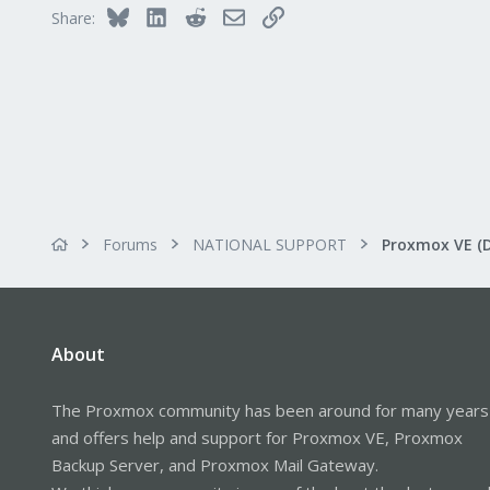
Bluesky
LinkedIn
Reddit
Email
Link
Share:
Forums
NATIONAL SUPPORT
Proxmox VE (
About
The Proxmox community has been around for many years
and offers help and support for Proxmox VE, Proxmox
Backup Server, and Proxmox Mail Gateway.