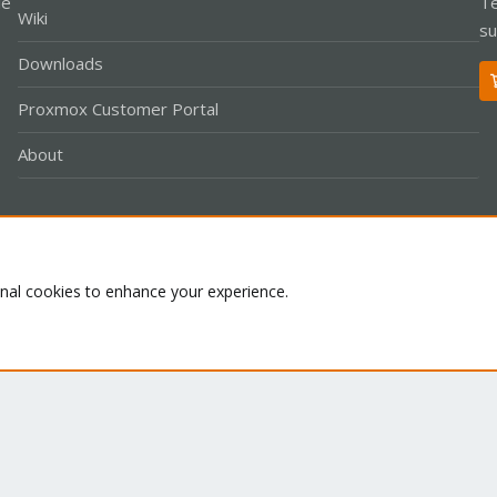
le
Te
Wiki
su
Downloads
Proxmox Customer Portal
About
Co
onal cookies to enhance your experience.