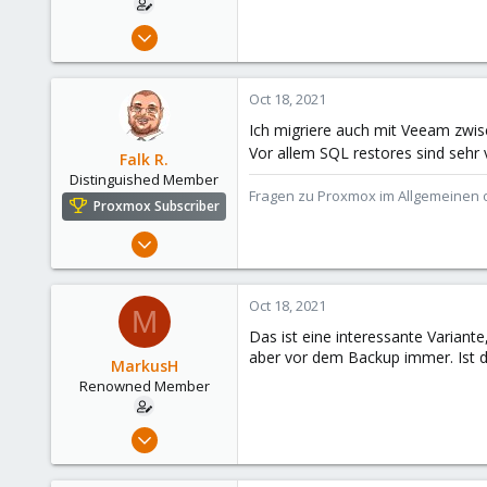
Nov 30, 2011
62
11
Oct 18, 2021
73
Ich migriere auch mit Veeam zwis
Vor allem SQL restores sind sehr 
Falk R.
Distinguished Member
Fragen zu Proxmox im Allgemeinen o
Proxmox Subscriber
Aug 2, 2021
6,852
2,915
Oct 18, 2021
M
278
Das ist eine interessante Variant
47
aber vor dem Backup immer. Ist 
MarkusH
Alfhausen, Germany
Renowned Member
roesing.it
Nov 30, 2011
62
11