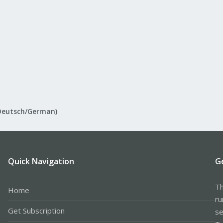
Deutsch/German)
Quick Navigation
G
Th
Home
ru
Get Subscription
se