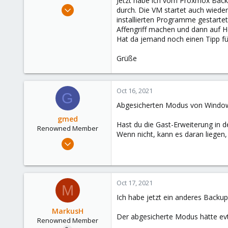
Jetzt habe ich vom Proxmox Backup
e
Nov 30, 2011
durch. Die VM startet auch wieder
r
62
installierten Programme gestarte
Affengriff machen und dann auf H
11
Hat da jemand noch einen Tipp für
73
Grüße
Oct 16, 2021
G
Abgesicherten Modus von Window
gmed
Hast du die Gast-Erweiterung in de
Renowned Member
Wenn nicht, kann es daran liegen
Dec 20, 2013
585
71
93
Oct 17, 2021
M
Ich habe jetzt ein anderes Backup 
MarkusH
Der abgesicherte Modus hätte evt
Renowned Member