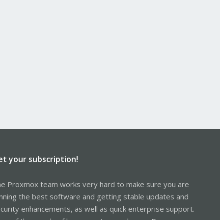
et your subscription!
e Proxmox team works very hard to make sure you are
nning the best software and getting stable updates and
curity enhancements, as well as quick enterprise support.