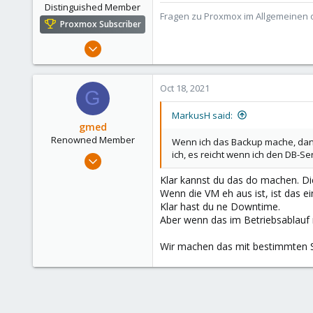
Distinguished Member
Fragen zu Proxmox im Allgemeinen o
Proxmox Subscriber
Aug 2, 2021
6,852
2,915
Oct 18, 2021
G
278
47
MarkusH said:
gmed
Alfhausen, Germany
Renowned Member
Wenn ich das Backup mache, dann
roesing.it
ich, es reicht wenn ich den DB-S
Dec 20, 2013
585
Klar kannst du das do machen. Di
71
Wenn die VM eh aus ist, ist das e
Klar hast du ne Downtime.
93
Aber wenn das im Betriebsablauf n
Wir machen das mit bestimmten 