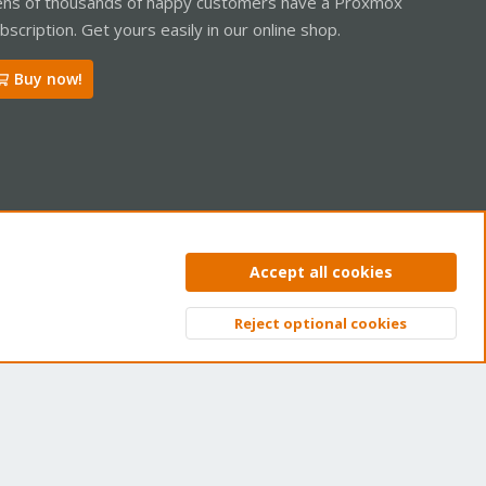
ns of thousands of happy customers have a Proxmox
bscription. Get yours easily in our online shop.
Buy now!
ntact us
Terms and rules
Privacy policy
Help
Home
R
Accept all cookies
S
S
Reject optional cookies
Top
Bott