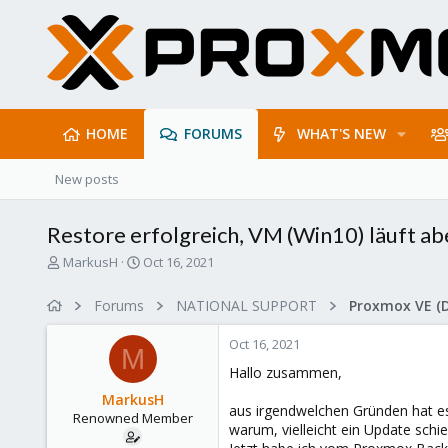
HOME
FORUMS
WHAT'S NEW
New posts
Restore erfolgreich, VM (Win10) läuft abe
T
S
MarkusH
Oct 16, 2021
h
t
r
a
Forums
NATIONAL SUPPORT
Proxmox VE (
e
r
a
t
Oct 16, 2021
d
d
M
s
a
Hallo zusammen,
t
t
MarkusH
a
e
aus irgendwelchen Gründen hat es
Renowned Member
r
warum, vielleicht ein Update schi
t