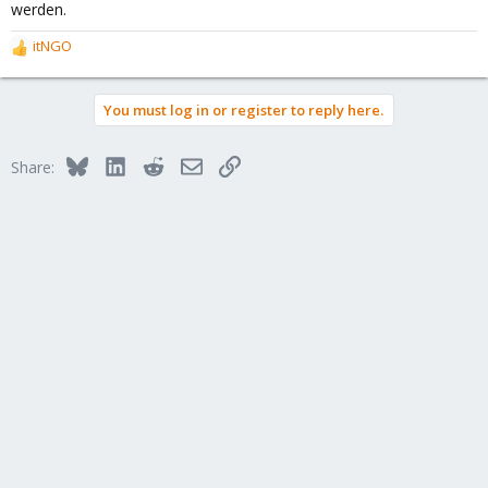
werden.
itNGO
R
e
a
You must log in or register to reply here.
c
t
i
Bluesky
LinkedIn
Reddit
Email
Link
Share:
o
n
s
: