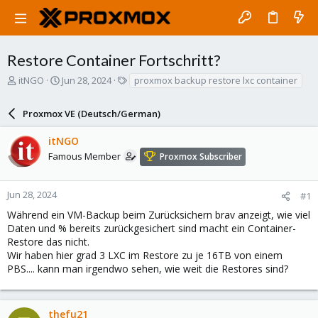
Restore Container Fortschritt?
T
S
T
itNGO
Jun 28, 2024
proxmox backup restore lxc container
h
t
a
r
a
g
Proxmox VE (Deutsch/German)
e
r
s
a
t
itNGO
d
d
s
a
Famous Member
Proxmox Subscriber
t
t
a
e
r
Jun 28, 2024
#1
t
Während ein VM-Backup beim Zurücksichern brav anzeigt, wie viel
e
Daten und % bereits zurückgesichert sind macht ein Container-
r
Restore das nicht.
Wir haben hier grad 3 LXC im Restore zu je 16TB von einem
PBS.... kann man irgendwo sehen, wie weit die Restores sind?
thefu21