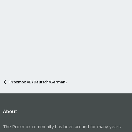
:
Proxmox VE (Deutsch/German)
About
The Proxmox community has been around for many years