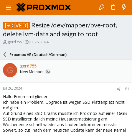
Resize /dev/mapper/pve-root,
[SOLVED]
delete lvm-data and asign to root
T
S
gerd755
Jul 26, 2024
h
t
r
a
Proxmox VE (Deutsch/German)
e
r
a
t
gerd755
G
d
d
New Member
s
a
t
t
a
e
Jul 26, 2024
#1
r
t
Hallo Forumsmitglieder
e
Ich habe ein Problem, Upgrade ist wegen SSD Plattenplatz nicht
r
möglich.
Auf Grund eines SSD-Crashs musste ich Proxmox auf einer 16GB
SSD installieren da ich meine Hausautomatisierung am
Wochenende schnell wieder ans Laufen bekommen musste.
Soweit, so gut, nach dem heutigen Update kann der neue Kernel