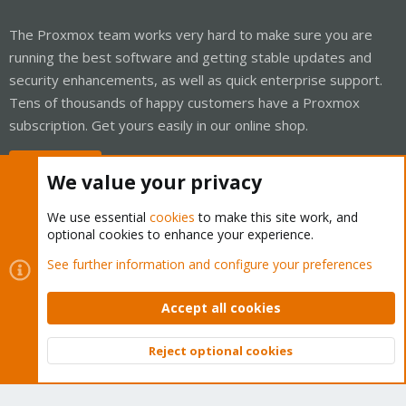
The Proxmox team works very hard to make sure you are
running the best software and getting stable updates and
security enhancements, as well as quick enterprise support.
Tens of thousands of happy customers have a Proxmox
subscription. Get yours easily in our online shop.
Buy now!
We value your privacy
We use essential
cookies
to make this site work, and
optional cookies to enhance your experience.
Cookies
Proxmox Support Forum - Light Mode
See further information and configure your preferences
Contact us
Terms and rules
Privacy policy
Help
Home
R
S
Accept all cookies
S
®
Community platform by XenForo
© 2010-2026 XenForo Ltd.
Reject optional cookies
Top
Bott