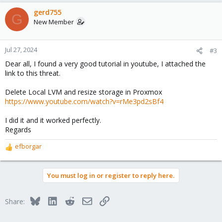
gerd755
G
New Member
Jul 27, 2024
#3
Dear all, I found a very good tutorial in youtube, I attached the
link to this threat.
Delete Local LVM and resize storage in Proxmox
https://www.youtube.com/watch?v=rMe3pd2sBf4
I did it and it worked perfectly.
Regards
efborgar
R
e
a
You must log in or register to reply here.
c
t
i
Bluesky
LinkedIn
Reddit
Email
Link
Share:
o
n
s