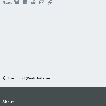
Bluesky
LinkedIn
Reddit
Email
Link
Share:
Proxmox VE (Deutsch/German)
About