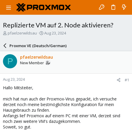
Replizierte VM auf 2. Node aktivieren?
T
S
pfaelzerwildsau
Aug 23, 2024
h
t
r
a
Proxmox VE (Deutsch/German)
e
r
a
t
pfaelzerwildsau
P
d
d
New Member
s
a
t
t
a
e
Aug 23, 2024
#1
r
t
Hallo Mitsteiter,
e
r
mich hat nun auch der Proxmox-Virus gepackt, ich versuche
derzeit noch meine bestmöglichste Konfiguration für mein
Hausgebrauch zu finden.
Anfangs lief Proxmox auf einem PC mit einer VM, derzeit sind
noch zwei weitere VM's dazugekommen.
Soweit, so gut.