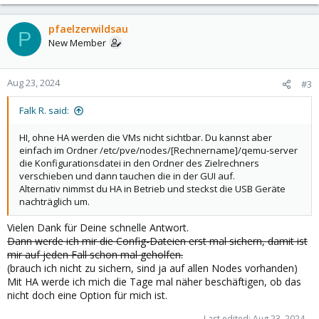
pfaelzerwildsau
P
New Member
Aug 23, 2024
#3
Falk R. said:
HI, ohne HA werden die VMs nicht sichtbar. Du kannst aber
einfach im Ordner /etc/pve/nodes/[Rechnername]/qemu-server
die Konfigurationsdatei in den Ordner des Zielrechners
verschieben und dann tauchen die in der GUI auf.
Alternativ nimmst du HA in Betrieb und steckst die USB Geräte
nachträglich um.
Vielen Dank für Deine schnelle Antwort.
Dann werde ich mir die Config-Dateien erst mal sichern, damit ist
mir auf jeden Fall schon mal geholfen.
(brauch ich nicht zu sichern, sind ja auf allen Nodes vorhanden)
Mit HA werde ich mich die Tage mal näher beschäftigen, ob das
nicht doch eine Option für mich ist.
Last edited:
Aug 23, 2024