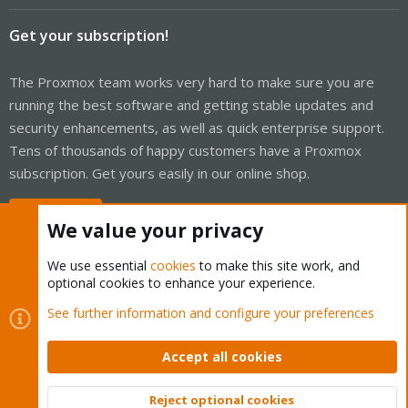
Get your subscription!
The Proxmox team works very hard to make sure you are
running the best software and getting stable updates and
security enhancements, as well as quick enterprise support.
Tens of thousands of happy customers have a Proxmox
subscription. Get yours easily in our online shop.
Buy now!
We value your privacy
We use essential
cookies
to make this site work, and
optional cookies to enhance your experience.
Cookies
Proxmox Support Forum - Light Mode
See further information and configure your preferences
Contact us
Terms and rules
Privacy policy
Help
Home
R
S
Accept all cookies
S
®
Community platform by XenForo
© 2010-2026 XenForo Ltd.
Reject optional cookies