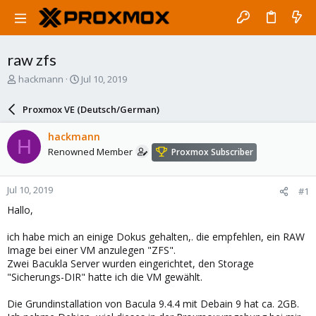
raw zfs
T
S
hackmann
Jul 10, 2019
h
t
r
a
Proxmox VE (Deutsch/German)
e
r
a
t
hackmann
H
d
d
Renowned Member
Proxmox Subscriber
s
a
t
t
a
e
Jul 10, 2019
#1
r
t
Hallo,
e
r
ich habe mich an einige Dokus gehalten,. die empfehlen, ein RAW
Image bei einer VM anzulegen "ZFS".
Zwei Bacukla Server wurden eingerichtet, den Storage
"Sicherungs-DIR" hatte ich die VM gewählt.
Die Grundinstallation von Bacula 9.4.4 mit Debain 9 hat ca. 2GB.