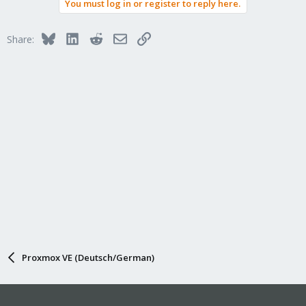
You must log in or register to reply here.
Bluesky
LinkedIn
Reddit
Email
Link
Share:
Proxmox VE (Deutsch/German)