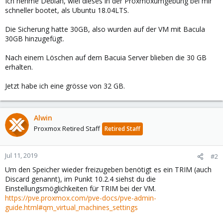
Ich nehme Debian, wiel dieses in der Proxmoxumgebung bei mir
schneller bootet, als Ubuntu 18.04LTS.
Die Sicherung hatte 30GB, also wurden auf der VM mit Bacula
30GB hinzugefügt.
Nach einem Löschen auf dem Bacuia Server blieben die 30 GB
erhalten.
Jetzt habe ich eine grösse von 32 GB.
Alwin
Proxmox Retired Staff
Retired Staff
Jul 11, 2019
#2
Um den Speicher wieder freizugeben benötigt es ein TRIM (auch
Discard genannt), im Punkt 10.2.4 siehst du die
Einstellungsmöglichkeiten für TRIM bei der VM.
https://pve.proxmox.com/pve-docs/pve-admin-
guide.html#qm_virtual_machines_settings