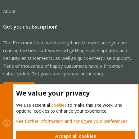
About
Get your subscription!
The Proxmox team works very hard to make sure you are
running the best software and getting stable updates and
security enhancements, as well as quick enterprise support.
Tens of thousands of happy customers have a Proxmox
subscription. Get yours easily in our online shop.
Buy now!
We value your privacy
We use essential
cookies
to make this site work, and
optional cookies to enhance your experience.
Cookies
Proxmox Support Forum - Light Mode
See further information and configure your preferences
Contact us
Terms and rules
Privacy policy
Help
Home
R
S
Accept all cookies
S