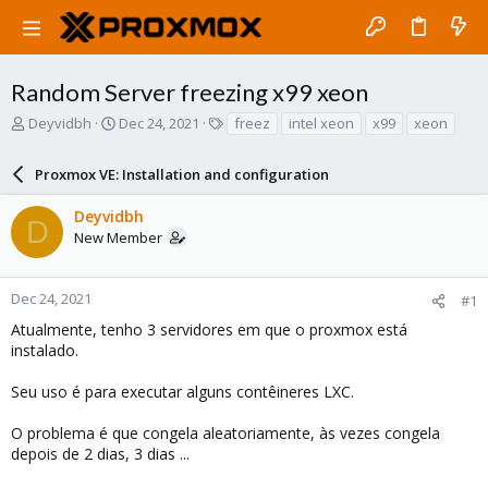
Random Server freezing x99 xeon
T
S
T
Deyvidbh
Dec 24, 2021
freez
intel xeon
x99
xeon
h
t
a
r
a
g
Proxmox VE: Installation and configuration
e
r
s
a
t
Deyvidbh
d
d
D
New Member
s
a
t
t
a
e
r
Dec 24, 2021
#1
t
Atualmente, tenho 3 servidores em que o proxmox está
e
instalado.
r
Seu uso é para executar alguns contêineres LXC.
O problema é que congela aleatoriamente, às vezes congela
depois de 2 dias, 3 dias ...