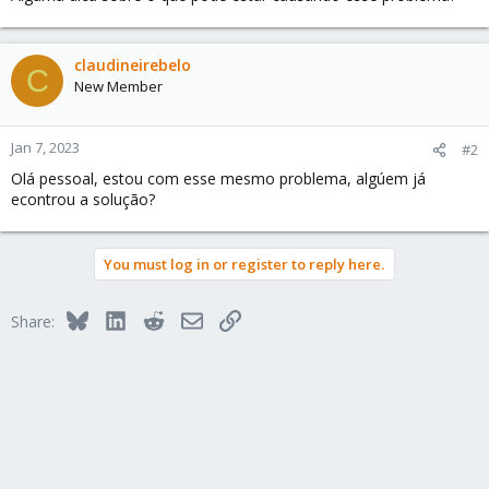
claudineirebelo
C
New Member
Jan 7, 2023
#2
Olá pessoal, estou com esse mesmo problema, algúem já
econtrou a solução?
You must log in or register to reply here.
Bluesky
LinkedIn
Reddit
Email
Link
Share: