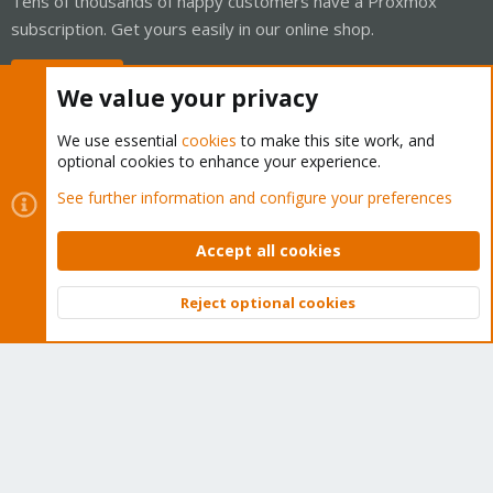
Tens of thousands of happy customers have a Proxmox
subscription. Get yours easily in our online shop.
Buy now!
We value your privacy
We use essential
cookies
to make this site work, and
optional cookies to enhance your experience.
Cookies
Proxmox Support Forum - Light Mode
See further information and configure your preferences
Contact us
Terms and rules
Privacy policy
Help
Home
R
S
Accept all cookies
S
®
Community platform by XenForo
© 2010-2026 XenForo Ltd.
Reject optional cookies
Top
Bott