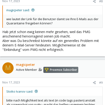
Nov 17, 2023
#8
s
:
magicpeter said:
wie lautet der Link für die Benutzer damit sie Ihre E-Mails aus der
Quarantaine freigeben können?
Hab jetzt schon ewig keinen mehr gesehen, weil das PMG
anscheinend hervorragend seinen Job macht.
Aber was Du beschreibst könnte auf ein generelles Problem mit
deinem E-Mail-Server hindeuten. Möglicherweise ist die
"Einbindung" vom PMG nicht erfolgreich.
magicpeter
M
Active Member
Proxmox Subscriber
Nov 17, 2023
#9
Stoiko Ivanov said:
bitte nach Möglichkeit text als text (in code tags pasten) anstatt
als screenshot von putty - macht das helfen ungemein leichter.