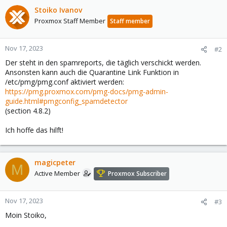
Stoiko Ivanov
Proxmox Staff Member
Staff member
Nov 17, 2023
#2
Der steht in den spamreports, die täglich verschickt werden.
Ansonsten kann auch die Quarantine Link Funktion in
/etc/pmg/pmg.conf aktiviert werden:
https://pmg.proxmox.com/pmg-docs/pmg-admin-
guide.html#pmgconfig_spamdetector
(section 4.8.2)
Ich hoffe das hilft!
magicpeter
M
Active Member
Proxmox Subscriber
Nov 17, 2023
#3
Moin Stoiko,