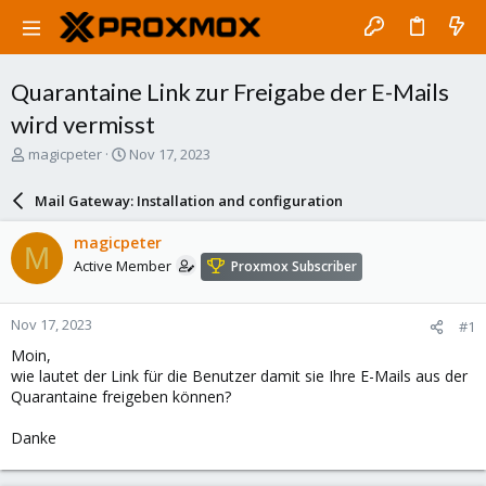
Quarantaine Link zur Freigabe der E-Mails
wird vermisst
T
S
magicpeter
Nov 17, 2023
h
t
r
a
Mail Gateway: Installation and configuration
e
r
a
t
magicpeter
M
d
d
Active Member
Proxmox Subscriber
s
a
t
t
a
e
Nov 17, 2023
#1
r
t
Moin,
e
wie lautet der Link für die Benutzer damit sie Ihre E-Mails aus der
r
Quarantaine freigeben können?
Danke