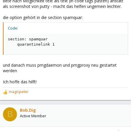
bitte nach Möglichkeit text als text (in code tags pasten) anstatt
als screenshot von putty - macht das helfen ungemein leichter.
die option gehört in die section spamquar:
Code:
section: spamquar

    quarantinelink 1
und danach muss pmgdaemon und pmgproxy neu gestartet
werden
Ich hoffe das hilft!
magicpeter
R
e
a
c
Bob.Dig
B
t
Active Member
i
o
n