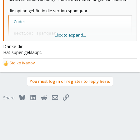
die option gehört in die section spamquar:
Code:
section: spamquar

Click to expand...
    quarantinelink 1
Danke dir.
Hat super geklappt.
und danach muss pmgdaemon und pmgproxy neu gestartet
Stoiko Ivanov
R
werden
e
a
Ich hoffe das hilft!
You must log in or register to reply here.
c
t
i
Bluesky
LinkedIn
Reddit
Email
Link
Share:
o
n
s
: