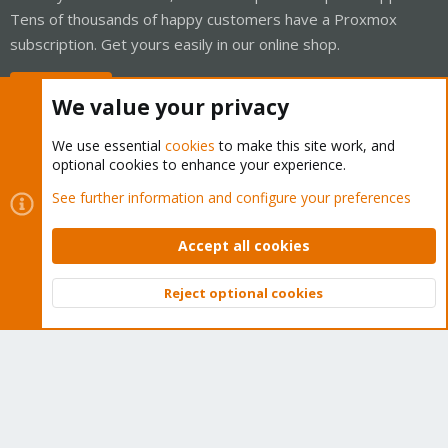
Tens of thousands of happy customers have a Proxmox
subscription. Get yours easily in our online shop.
Buy now!
We value your privacy
We use essential
cookies
to make this site work, and
optional cookies to enhance your experience.
Cookies
Proxmox Support Forum - Light Mode
See further information and configure your preferences
Contact us
Terms and rules
Privacy policy
Help
Home
R
S
Accept all cookies
S
®
Community platform by XenForo
© 2010-2026 XenForo Ltd.
Reject optional cookies
Top
Bott