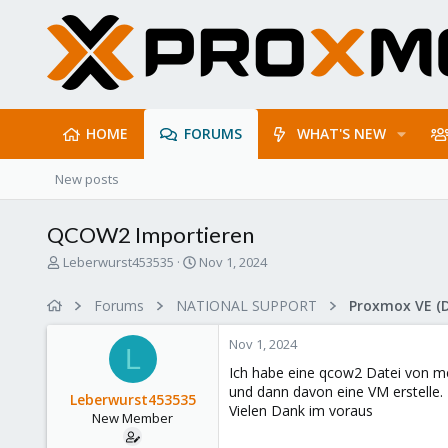
HOME
FORUMS
WHAT'S NEW
New posts
QCOW2 Importieren
T
S
Leberwurst453535
Nov 1, 2024
h
t
r
a
Forums
NATIONAL SUPPORT
Proxmox VE (
e
r
a
t
Nov 1, 2024
d
d
L
s
a
Ich habe eine qcow2 Datei von me
t
t
und dann davon eine VM erstelle.
Leberwurst453535
a
e
Vielen Dank im voraus
New Member
r
t