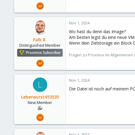
e
Aug 27, 2024
r
22
0
Nov 1, 2024
1
Wo hast du denn das Image?
Am besten legst du eine neue VM 
Falk R.
Wenn dein Zielstorage ein Block D
Distinguished Member
Proxmox Subscriber
Fragen zu Proxmox im Allgemeinen o
Aug 2, 2021
6,852
2,915
Nov 1, 2024
L
278
Die Datei ist noch auf meinem P
47
Leberwurst453535
Alfhausen, Germany
New Member
roesing.it
Aug 27, 2024
22
0
Nov 1, 2024