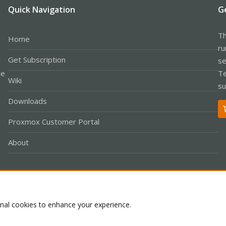
Quick Navigation
G
Th
Home
ru
Get Subscription
se
le
Te
Wiki
su
Downloads
Proxmox Customer Portal
About
Co
onal cookies to enhance your experience.