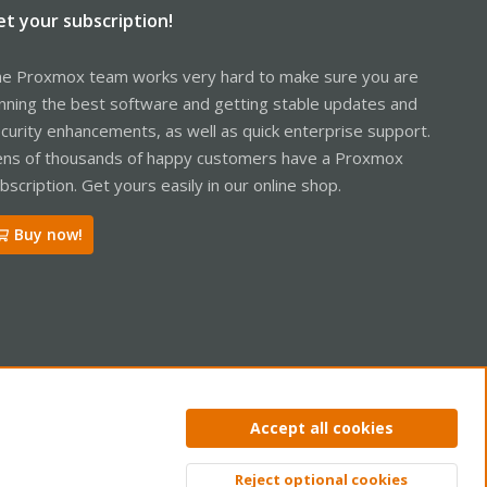
et your subscription!
e Proxmox team works very hard to make sure you are
nning the best software and getting stable updates and
curity enhancements, as well as quick enterprise support.
ns of thousands of happy customers have a Proxmox
bscription. Get yours easily in our online shop.
Buy now!
ntact us
Terms and rules
Privacy policy
Help
Home
R
Accept all cookies
S
S
Reject optional cookies