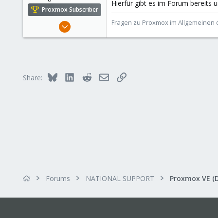
Hierfür gibt es im Forum bereits 
Proxmox Subscriber
Fragen zu Proxmox im Allgemeinen o
Aug 2, 2021
6,852
2,915
278
47
Bluesky
LinkedIn
Reddit
Email
Link
Share:
Alfhausen, Germany
roesing.it
Forums
NATIONAL SUPPORT
Proxmox VE (