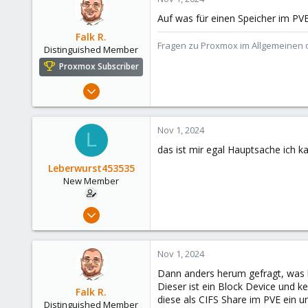
1
Auf was für einen Speicher im PVE
Falk R.
Fragen zu Proxmox im Allgemeinen o
Distinguished Member
Proxmox Subscriber
Aug 2, 2021
6,852
2,915
Nov 1, 2024
L
278
das ist mir egal Hauptsache ich k
47
Leberwurst453535
Alfhausen, Germany
New Member
roesing.it
Aug 27, 2024
22
0
Nov 1, 2024
1
Dann anders herum gefragt, was h
Dieser ist ein Block Device und 
Falk R.
diese als CIFS Share im PVE ein u
Distinguished Member