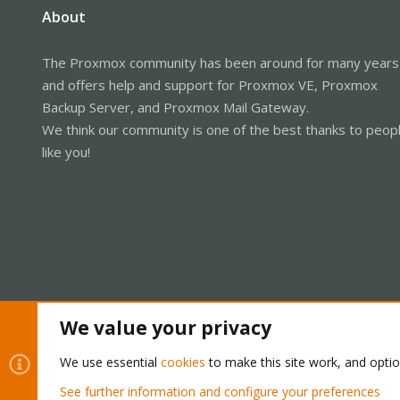
About
The Proxmox community has been around for many years
and offers help and support for Proxmox VE, Proxmox
Backup Server, and Proxmox Mail Gateway.
We think our community is one of the best thanks to peop
like you!
We value your privacy
Cookies
Proxmox Support Forum - Light Mode
We use essential
cookies
to make this site work, and opti
See further information and configure your preferences
®
Community platform by XenForo
© 2010-2026 XenForo Ltd.