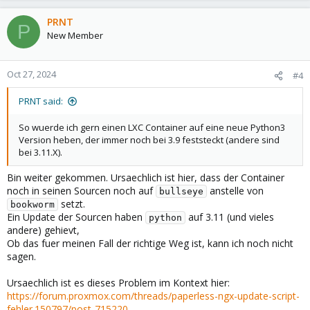
PRNT
P
New Member
Oct 27, 2024
#4
PRNT said:
So wuerde ich gern einen LXC Container auf eine neue Python3
Version heben, der immer noch bei 3.9 feststeckt (andere sind
bei 3.11.X).
Bin weiter gekommen. Ursaechlich ist hier, dass der Container
noch in seinen Sourcen noch auf
anstelle von
bullseye
setzt.
bookworm
Ein Update der Sourcen haben
auf 3.11 (und vieles
python
andere) gehievt,
Ob das fuer meinen Fall der richtige Weg ist, kann ich noch nicht
sagen.
Ursaechlich ist es dieses Problem im Kontext hier:
https://forum.proxmox.com/threads/paperless-ngx-update-script-
fehler.150797/post-715220