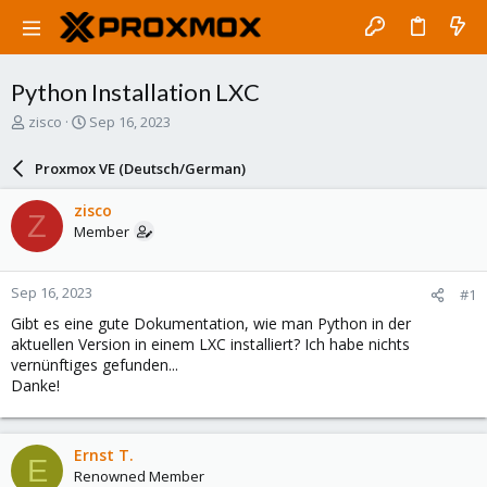
Python Installation LXC
T
S
zisco
Sep 16, 2023
h
t
r
a
Proxmox VE (Deutsch/German)
e
r
a
t
zisco
Z
d
d
Member
s
a
t
t
a
e
Sep 16, 2023
#1
r
t
Gibt es eine gute Dokumentation, wie man Python in der
e
aktuellen Version in einem LXC installiert? Ich habe nichts
r
vernünftiges gefunden...
Danke!
Ernst T.
E
Renowned Member