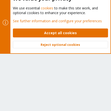
We use essential
cookies
to make this site work, and
optional cookies to enhance your experience.
Cookies
Proxmox Support Forum - Light Mode
See further information and configure your preferences
Contact us
Terms and rules
Privacy policy
Help
Home
R
S
Accept all cookies
S
®
Community platform by XenForo
© 2010-2026 XenForo Ltd.
Reject optional cookies
Top
Bott