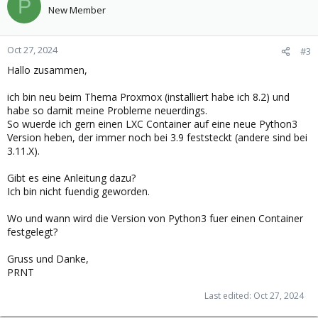
P
t
New Member
i
o
n
Oct 27, 2024
#3
s
Hallo zusammen,
:
ich bin neu beim Thema Proxmox (installiert habe ich 8.2) und
habe so damit meine Probleme neuerdings.
So wuerde ich gern einen LXC Container auf eine neue Python3
Version heben, der immer noch bei 3.9 feststeckt (andere sind bei
3.11.X).
Gibt es eine Anleitung dazu?
Ich bin nicht fuendig geworden.
Wo und wann wird die Version von Python3 fuer einen Container
festgelegt?
Gruss und Danke,
PRNT
Last edited:
Oct 27, 2024