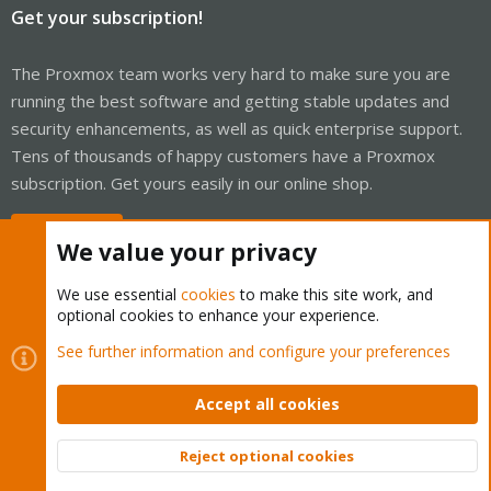
Get your subscription!
The Proxmox team works very hard to make sure you are
running the best software and getting stable updates and
security enhancements, as well as quick enterprise support.
Tens of thousands of happy customers have a Proxmox
subscription. Get yours easily in our online shop.
Buy now!
We value your privacy
We use essential
cookies
to make this site work, and
optional cookies to enhance your experience.
Cookies
Proxmox Support Forum - Light Mode
See further information and configure your preferences
Contact us
Terms and rules
Privacy policy
Help
Home
R
S
Accept all cookies
S
®
Community platform by XenForo
© 2010-2026 XenForo Ltd.
Reject optional cookies
Top
Bott