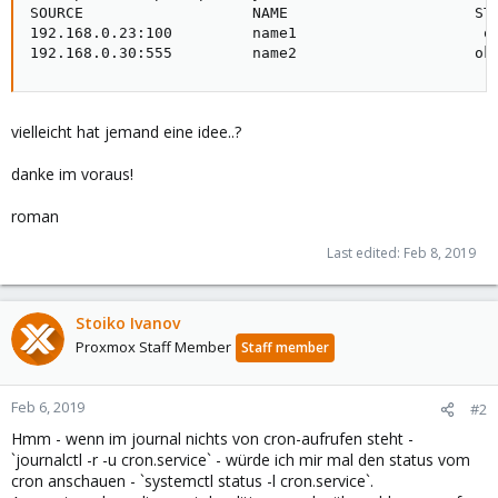
SOURCE                   NAME                     STA
192.168.0.23:100         name1                     ok
192.168.0.30:555         name2                    ok
vielleicht hat jemand eine idee..?
danke im voraus!
roman
Last edited:
Feb 8, 2019
Stoiko Ivanov
Proxmox Staff Member
Staff member
Feb 6, 2019
#2
Hmm - wenn im journal nichts von cron-aufrufen steht -
`journalctl -r -u cron.service` - würde ich mir mal den status vom
cron anschauen - `systemctl status -l cron.service`.