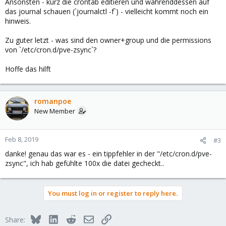
Ansonsten - kurz die crontab editieren und währenddessen auf
das journal schauen (`journalctl -f`) - vielleicht kommt noch ein
hinweis.
Zu guter letzt - was sind den owner+group und die permissions
von `/etc/cron.d/pve-zsync`?
Hoffe das hilft
romanpoe
New Member
Feb 8, 2019
#3
danke! genau das war es - ein tippfehler in der "/etc/cron.d/pve-
zsync", ich hab gefühlte 100x die datei gecheckt..
You must log in or register to reply here.
Bluesky
LinkedIn
Reddit
Email
Link
Share: