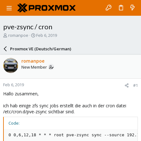
pve-zsync / cron
T
S
romanpoe
Feb 6, 2019
h
t
r
a
Proxmox VE (Deutsch/German)
e
r
a
t
romanpoe
d
d
New Member
s
a
t
t
a
e
Feb 6, 2019
#1
r
t
Hallo zusammen,
e
r
ich hab einige zfs sync jobs erstellt die auch in der cron datei
/etc/cron.d/pve-zsync sichtbar sind.
Code:
0 0,6,12,18 * * * root pve-zsync sync --source 192.1