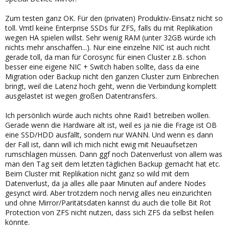
Zum testen ganz OK. Für den (privaten) Produktiv-Einsatz nicht so
toll. Vmtl keine Enterprise SSDs für ZFS, falls du mit Replikation
wegen HA spielen willst. Sehr wenig RAM (unter 32GB würde ich
nichts mehr anschaffen...). Nur eine einzelne NIC ist auch nicht
gerade toll, da man für Corosync für einen Cluster z.B. schon
besser eine eigene NIC + Switch haben sollte, dass da eine
Migration oder Backup nicht den ganzen Cluster zum Einbrechen
bringt, weil die Latenz hoch geht, wenn die Verbindung komplett
ausgelastet ist wegen großen Datentransfers.
Ich persönlich würde auch nichts ohne Raid1 betreiben wollen.
Gerade wenn die Hardware alt ist, weil es ja nie die Frage ist OB
eine SSD/HDD ausfällt, sondern nur WANN. Und wenn es dann
der Fall ist, dann will ich mich nicht ewig mit Neuaufsetzen
rumschlagen müssen. Dann ggf noch Datenverlust von allem was
man den Tag seit dem letzten täglichen Backup gemacht hat etc.
Beim Cluster mit Replikation nicht ganz so wild mit dem
Datenverlust, da ja alles alle paar Minuten auf andere Nodes
gesynct wird. Aber trotzdem noch nervig alles neu einzurichten
und ohne Mirror/Paritätsdaten kannst du auch die tolle Bit Rot
Protection von ZFS nicht nutzen, dass sich ZFS da selbst heilen
könnte.