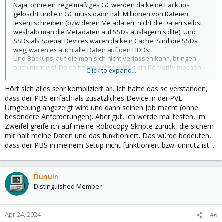
Naja, ohne ein regelmäßiges GC werden da keine Backups
gelöscht und ein GC muss dann halt Millionen von Dateien
lesen+schreiben (bzw deren Metadaten, nicht die Daten selbst,
weshalb man die Metadaten auf SSDs auslagern sollte). Und
SSDs als Special Devices wären da kein Cache. Sind die SSDs
weg, wären es auch alle Daten auf den HDDs.
Und Backups, auf die man sich nicht verlassen kann, bringen
auch nicht viel. Da sollte man regelmäßig ein Re-Verify machen
Click to expand...
lassen, was dann heißt, alles an Daten lesen und neu hashen.
Muss dann wieder Millionen von Dateien lesen. Zum Teil kann da
Hört sich alles sehr kompliziert an. Ich hatte das so verstanden,
ein ZFS Scrub helfen, der ist auch schneller, aber der erkennt z.B.
dass der PBS einfach als zusätzliches Device in der PVE-
keine fehlenden Chunks (sondern nur defekte).
Umgebung angezeigt wird und dann seinen Job macht (ohne
Also da musst du schon mit Rechnen, dass das Ding mal für 1
besondere Anforderungen). Aber gut, ich werde mal testen, im
oder 2 Tage nicht nutzbar ist, weil da die Wartungstasks 24/7 die
Zweifel greife ich auf meine Robocopy-Skripte zurück, die sichern
HDDs auf 100% Auslastung treiben. Dinge wie Live Restore wird
mir halt meine Daten und das funktioniert. Das würde bedeuten,
auch nichts ohne SSDs und schnelle NICs.
dass der PBS in meinem Setup nicht funktioniert bzw. unnütz ist ...
Dunuin
Distinguished Member
Apr 24, 2024
#6