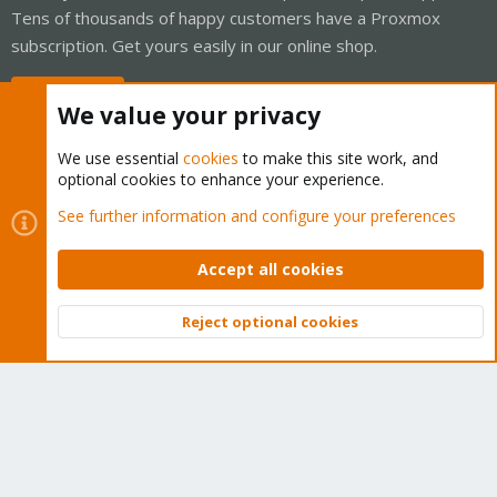
Tens of thousands of happy customers have a Proxmox
subscription. Get yours easily in our online shop.
Buy now!
We value your privacy
We use essential
cookies
to make this site work, and
optional cookies to enhance your experience.
Cookies
Proxmox Support Forum - Light Mode
See further information and configure your preferences
Contact us
Terms and rules
Privacy policy
Help
Home
R
S
Accept all cookies
S
®
Community platform by XenForo
© 2010-2026 XenForo Ltd.
Reject optional cookies
Top
Bott