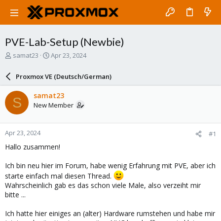
PVE-Lab-Setup (Newbie)
T
S
samat23
Apr 23, 2024
h
t
r
a
Proxmox VE (Deutsch/German)
e
r
a
t
samat23
S
d
d
New Member
s
a
t
t
a
e
Apr 23, 2024
#1
r
t
Hallo zusammen!
e
r
Ich bin neu hier im Forum, habe wenig Erfahrung mit PVE, aber ich
starte einfach mal diesen Thread.
Wahrscheinlich gab es das schon viele Male, also verzeiht mir
bitte ...
Ich hatte hier einiges an (alter) Hardware rumstehen und habe mir