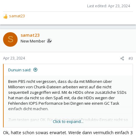
Last edited:
Apr 23, 2024
samat23
R
e
a
c
samat23
S
t
New Member
i
o
n
Apr 23, 2024
#3
s
:
Dunuin said:
Beim PBS nicht vergessen, dass du da mit Millionen über
Millionen von Chunk-Dateien arbeiten wirst auf die nicht
sequentiell zugegriffen wird. Mit 4x HDDs ohne zusätzliche SSDs
hat man da nicht so den Spaß mit, da die HDDs wegen der
Fehlenden IOPS Performance bei Dingen wie einem GC Task
einfach dicht machen.
Zum testen ganz OK. Für den (privaten) Produktiv-Einsatz nicht so
Click to expand...
toll. Vmtl keine Enterprise SSDs für ZFS, falls du mit Replikation
wegen HA spielen willst. Sehr wenig RAM (unter 32GB würde ich
Ok, hatte schon sowas erwartet. Werde dann vermutlich einfach 3
nichts mehr anschaffen...). Nur eine einzelne NIC ist auch nicht