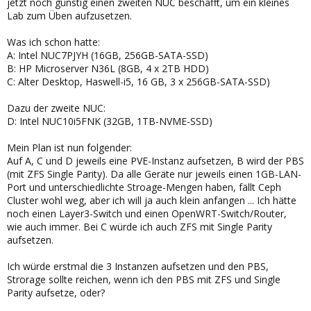
jetzt noch günstig einen zweiten NUC beschafft, um ein kleines
Lab zum Üben aufzusetzen.
Was ich schon hatte:
A: Intel NUC7PJYH (16GB, 256GB-SATA-SSD)
B: HP Microserver N36L (8GB, 4 x 2TB HDD)
C: Alter Desktop, Haswell-i5, 16 GB, 3 x 256GB-SATA-SSD)
Dazu der zweite NUC:
D: Intel NUC10i5FNK (32GB, 1TB-NVME-SSD)
Mein Plan ist nun folgender:
Auf A, C und D jeweils eine PVE-Instanz aufsetzen, B wird der PBS
(mit ZFS Single Parity). Da alle Geräte nur jeweils einen 1GB-LAN-
Port und unterschiedlichte Stroage-Mengen haben, fällt Ceph
Cluster wohl weg, aber ich will ja auch klein anfangen ... Ich hätte
noch einen Layer3-Switch und einen OpenWRT-Switch/Router,
wie auch immer. Bei C würde ich auch ZFS mit Single Parity
aufsetzen.
Ich würde erstmal die 3 Instanzen aufsetzen und den PBS,
Strorage sollte reichen, wenn ich den PBS mit ZFS und Single
Parity aufsetze, oder?