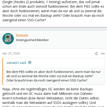
(Single-)Nodes (2 produktiv, 1 testing) aufsetzen, das soll privat
gerade toll, da man für Corosync für einen Cluster z.B. schon
schon am Ende auch sinnvoll funktionieren. Bei dem PBS sollte es
besser eine eigene NIC + Switch haben sollte, dass da eine
aber doch funktionieren, wenn man da nur ab und zu (einmal die
Migration oder Backup nicht den ganzen Cluster zum Einbrechen
Woche oder so) mal ein Backup zieht? Oder braucht man da noch
bringt, weil die Latenz hoch geht, wenn die Verbindung komplett
zwingend einen SSD-Cache?
ausgelastet ist wegen großen Datentransfers.
Dunuin
Distinguished Member
Apr 23, 2024
#4
samat23 said:
Bei dem PBS sollte es aber doch funktionieren, wenn man da nur
ab und zu (einmal die Woche oder so) mal ein Backup zieht?
Oder braucht man da noch zwingend einen SSD-Cache?
Naja, ohne ein regelmäßiges GC werden da keine Backups
gelöscht und ein GC muss dann halt Millionen von Dateien
lesen+schreiben (bzw deren Metadaten, nicht die Daten selbst,
weshalb man die Metadaten auf SSDs auslagern sollte). Und