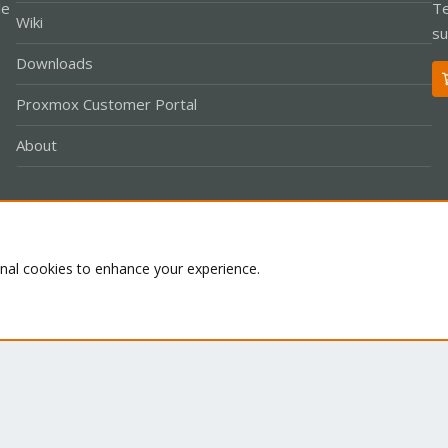
le
Te
Wiki
su
Downloads
Proxmox Customer Portal
About
Co
onal cookies to enhance your experience.