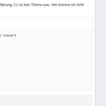
rfahrung, CLI ist kein Thema usw.. Hier komme ich nicht
 Convert

       

       

       

        

       

       

       

       

       

        
