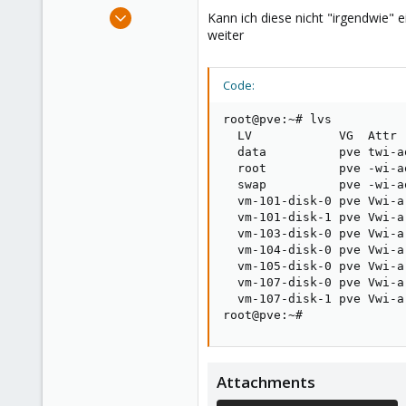
e
Sep 12, 2024
Kann ich diese nicht "irgendwie" 
r
16
weiter
1
3
Code:
root@pve:~# lvs

  LV            VG  Attr 
  data          pve twi-a
  root          pve -wi-a
  swap          pve -wi-a
  vm-101-disk-0 pve Vwi-a
  vm-101-disk-1 pve Vwi-a
  vm-103-disk-0 pve Vwi-a
  vm-104-disk-0 pve Vwi-a
  vm-105-disk-0 pve Vwi-a
  vm-107-disk-0 pve Vwi-a
  vm-107-disk-1 pve Vwi-a
root@pve:~#
Attachments