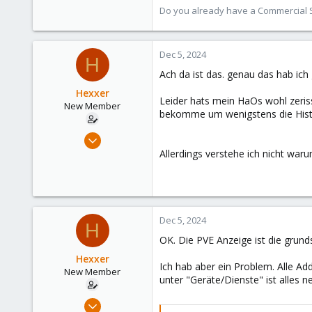
33
Do you already have a Commercial Su
Vienna, Austria
Dec 5, 2024
H
Ach da ist das. genau das hab ich 
Hexxer
Leider hats mein HaOs wohl zeris
New Member
bekomme um wenigstens die Hist
Sep 12, 2024
16
Allerdings verstehe ich nicht war
1
3
Dec 5, 2024
H
OK. Die PVE Anzeige ist die grund
Hexxer
Ich hab aber ein Problem. Alle Ad
New Member
unter "Geräte/Dienste" ist alles 
Sep 12, 2024