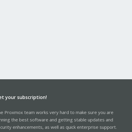
et your subscription!
e Proxmox team works very hard to make sure you are
nning the best software and getting stable updates and
curity enhancements, as well as quick enterprise support.