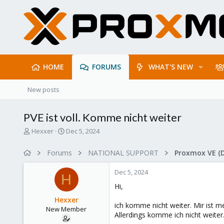
HOME
FORUMS
WHAT'S NEW
New posts
PVE ist voll. Komme nicht weiter
T
S
Hexxer
Dec 5, 2024
h
t
r
a
Forums
NATIONAL SUPPORT
Proxmox VE (
e
r
a
t
Dec 5, 2024
d
d
H
s
a
Hi,
t
t
Hexxer
a
e
ich komme nicht weiter. Mir ist me
New Member
r
Allerdings komme ich nicht weiter
t