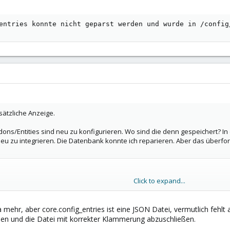
entries konnte nicht geparst werden und wurde in /config
sätzliche Anzeige.
ddons/Entities sind neu zu konfigurieren. Wo sind die denn gespeichert? I
 neu zu integrieren. Die Datenbank konnte ich reparieren. Aber das überfo
Click to expand...
g_entries konnte nicht geparst werden und wurde in /conf
 mehr, aber core.config_entries ist eine JSON Datei, vermutlich feh
rnen und die Datei mit korrekter Klammerung abzuschließen.