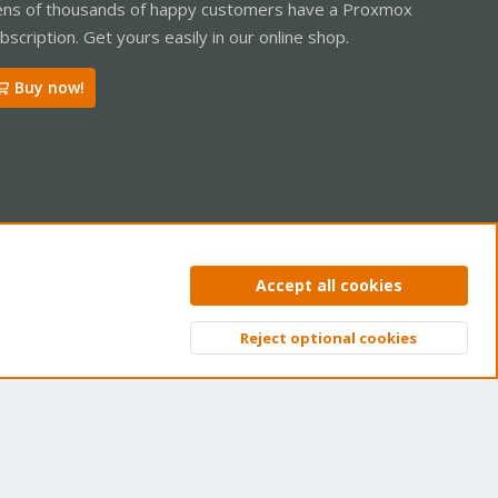
ns of thousands of happy customers have a Proxmox
bscription. Get yours easily in our online shop.
Buy now!
ntact us
Terms and rules
Privacy policy
Help
Home
R
Accept all cookies
S
S
Reject optional cookies
Top
Bott