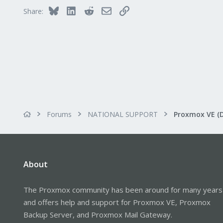
Bluesky
LinkedIn
Reddit
Email
Link
Share:
Forums
NATIONAL SUPPORT
Proxmox VE (
About
The Proxmox community has been around for many years
and offers help and support for Proxmox VE, Proxmox
Backup Server, and Proxmox Mail Gateway.