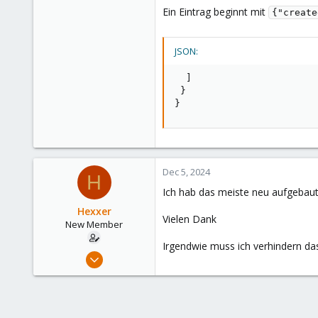
Ein Eintrag beginnt mit
{"create
JSON:
]
}
}
Dec 5, 2024
H
Ich hab das meiste neu aufgebaut.
Hexxer
Vielen Dank
New Member
Irgendwie muss ich verhindern das
Sep 12, 2024
16
1
3