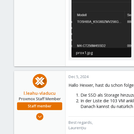
prox1.jpg
66.2 KB · Views: 9
Dec 5, 2024
Hallo Hexxer, hast du schon folge
l.leahu-vladucu
Die SSD als Storage hinzuz
Proxmox Staff Member
In der Liste die 103 VM ank
Staff member
Danach kannst du natürlich 
Dec 2, 2024
323
Best regards,
Laurențiu
90