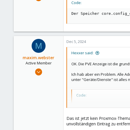
16
Code:
1
Der Speicher core.config_
3
Dec 5, 2024
M
Hexxer said:
maxim.webster
Active Member
OK. Die PVE Anzeige ist die grund
Nov 12, 2024
Ich hab aber ein Problem. Alle A
290
unter "Geräte/Dienste" ist alles
141
43
Code:
Germany
Der Speicher core.confi
Das ist jetzt kein Proxmox-Thema
unvollständigen Eintrag zu entfe