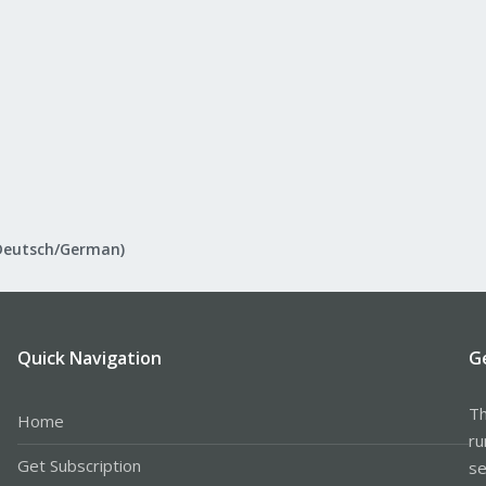
Deutsch/German)
Quick Navigation
G
Th
Home
ru
Get Subscription
se