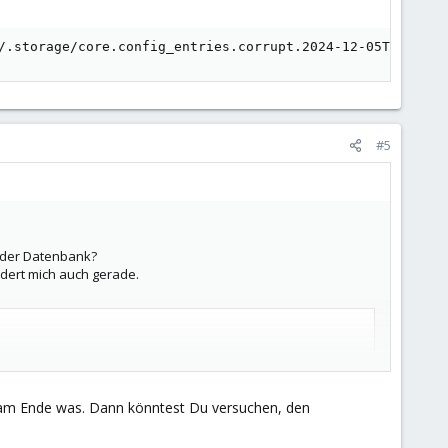
/.storage/core.config_entries.corrupt.2024-12-05T11:14:4
#5
n der Datenbank?
rdert mich auch gerade.
ig/.storage/core.config_entries.corrupt.2024-12-05T11:14
lt am Ende was. Dann könntest Du versuchen, den