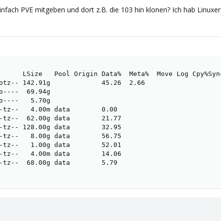
einfach PVE mitgeben und dort z.B. die 103 hin klonen? Ich hab Linuxe
      LSize   Pool Origin Data%  Meta%  Move Log Cpy%Sync
otz-- 142.91g             45.26  2.66                    
o----  69.94g                                            
o----   5.70g                                            
-tz--   4.00m data        0.00                           
-tz--  62.00g data        21.77                          
-tz-- 128.00g data        32.95                          
-tz--   8.00g data        56.75                          
-tz--   1.00g data        52.01                          
-tz--   4.00m data        14.06                          
-tz--  68.00g data        5.79                           