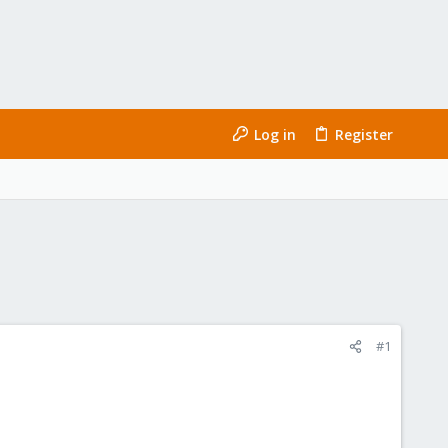
Log in
Register
#1