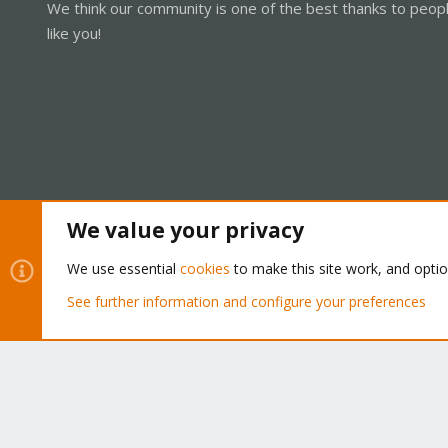
We think our community is one of the best thanks to peop
like you!
We value your privacy
Cookies
Proxmox Support Forum - Light Mode
We use essential
cookies
to make this site work, and opti
See further information and configure your preferences
®
Community platform by XenForo
© 2010-2026 XenForo Ltd.