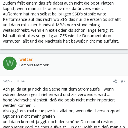
Zudem frißt einem das zfs dabei auch nicht die boot Platten
kaputt, wenn man ssd's oder nvme's dafür verwendet.
Außerdem hat man selbst bei billigen SSD's stabile write
Performance auf das raid1 wo ZFS das nur die ersten 5s schafft
und dann mit einer Handvoll MB/s noch stundenlang
weiterschreibt, wenn ein ext4 oder xfs schon lange fertig ist.
Ist halt nicht alles so goldig an ZFS wie die Dokumentation
vermuten läßt und die Nachteile halt bewußt nicht mit aufführt.
waltar
W
Famous Member
Sep 23, 2024
#7
Ach ja, da ist ja noch die Sache mit dem Stromausfall, wenn
wärenddessen geschrieben wird und zfs verwendet wird ...
hohe Wahrscheinlichkeit, daß die pools nicht mehr importiert
werden können ...
Also ggf. erstmal neue pve Installation, wenn die diversen zpool
Optionen nicht mehr greifen
und dann kommt ja ggf. noch der schöne Datenpool restore,
wenn jener Pool gleiches aufweist ... in der Hoffnung, daß man ein