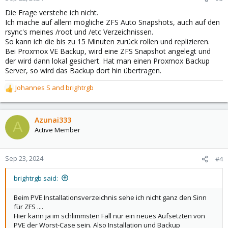
Die Frage verstehe ich nicht.
Ich mache auf allem mögliche ZFS Auto Snapshots, auch auf den
rsync's meines /root und /etc Verzeichnissen.
So kann ich die bis zu 15 Minuten zurück rollen und replizieren.
Bei Proxmox VE Backup, wird eine ZFS Snapshot angelegt und
der wird dann lokal gesichert. Hat man einen Proxmox Backup
Server, so wird das Backup dort hin übertragen.
Johannes S
and
brightrgb
R
e
a
c
Azunai333
A
t
Active Member
i
o
n
Sep 23, 2024
#4
s
:
brightrgb said:
Beim PVE Installationsverzeichnis sehe ich nicht ganz den Sinn
für ZFS ....
Hier kann ja im schlimmsten Fall nur ein neues Aufsetzten von
PVE der Worst-Case sein. Also Installation und Backup