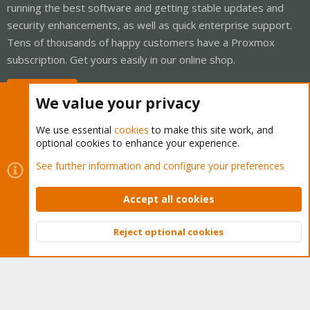
running the best software and getting stable updates and
security enhancements, as well as quick enterprise support.
Tens of thousands of happy customers have a Proxmox
subscription. Get yours easily in our online shop.
Buy now!
We value your privacy
We use essential
cookies
to make this site work, and
optional cookies to enhance your experience.
Cookies
Proxmox Support Forum - Light Mode
See further information and configure your preferences
Contact us
Terms and rules
Privacy policy
Help
Home
R
S
Accept all cookies
S
®
Community platform by XenForo
© 2010-2026 XenForo Ltd.
Reject optional cookies
Top
Bott