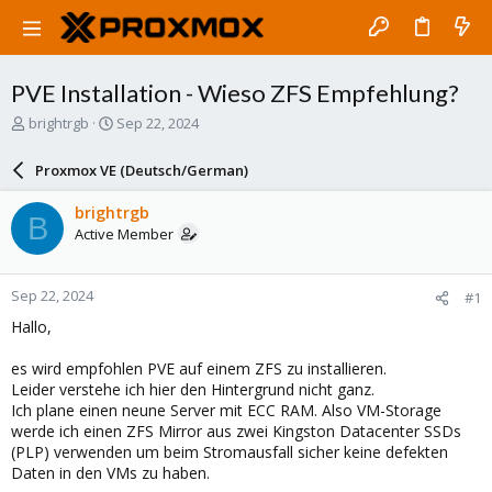
PVE Installation - Wieso ZFS Empfehlung?
T
S
brightrgb
Sep 22, 2024
h
t
r
a
Proxmox VE (Deutsch/German)
e
r
a
t
brightrgb
B
d
d
Active Member
s
a
t
t
a
e
Sep 22, 2024
#1
r
t
Hallo,
e
r
es wird empfohlen PVE auf einem ZFS zu installieren.
Leider verstehe ich hier den Hintergrund nicht ganz.
Ich plane einen neune Server mit ECC RAM. Also VM-Storage
werde ich einen ZFS Mirror aus zwei Kingston Datacenter SSDs
(PLP) verwenden um beim Stromausfall sicher keine defekten
Daten in den VMs zu haben.