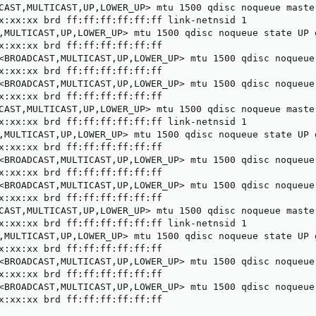
CAST,MULTICAST,UP,LOWER_UP> mtu 1500 qdisc noqueue maste
x:xx:xx brd ff:ff:ff:ff:ff:ff link-netnsid 1

,MULTICAST,UP,LOWER_UP> mtu 1500 qdisc noqueue state UP g
x:xx:xx brd ff:ff:ff:ff:ff:ff

<BROADCAST,MULTICAST,UP,LOWER_UP> mtu 1500 qdisc noqueue
x:xx:xx brd ff:ff:ff:ff:ff:ff

<BROADCAST,MULTICAST,UP,LOWER_UP> mtu 1500 qdisc noqueue
x:xx:xx brd ff:ff:ff:ff:ff:ff

CAST,MULTICAST,UP,LOWER_UP> mtu 1500 qdisc noqueue maste
x:xx:xx brd ff:ff:ff:ff:ff:ff link-netnsid 1

,MULTICAST,UP,LOWER_UP> mtu 1500 qdisc noqueue state UP g
x:xx:xx brd ff:ff:ff:ff:ff:ff

<BROADCAST,MULTICAST,UP,LOWER_UP> mtu 1500 qdisc noqueue
x:xx:xx brd ff:ff:ff:ff:ff:ff

<BROADCAST,MULTICAST,UP,LOWER_UP> mtu 1500 qdisc noqueue
x:xx:xx brd ff:ff:ff:ff:ff:ff

CAST,MULTICAST,UP,LOWER_UP> mtu 1500 qdisc noqueue maste
x:xx:xx brd ff:ff:ff:ff:ff:ff link-netnsid 1

,MULTICAST,UP,LOWER_UP> mtu 1500 qdisc noqueue state UP g
x:xx:xx brd ff:ff:ff:ff:ff:ff

<BROADCAST,MULTICAST,UP,LOWER_UP> mtu 1500 qdisc noqueue
x:xx:xx brd ff:ff:ff:ff:ff:ff

<BROADCAST,MULTICAST,UP,LOWER_UP> mtu 1500 qdisc noqueue
x:xx:xx brd ff:ff:ff:ff:ff:ff