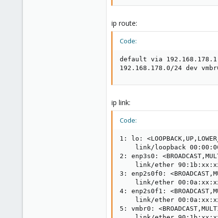
ip route:
Code:
default via 192.168.178.1
192.168.178.0/24 dev vmbr
ip link:
Code:
1: lo: <LOOPBACK,UP,LOWER
    link/loopback 00:00:0
2: enp3s0: <BROADCAST,MUL
    link/ether 90:1b:xx:x
3: enp2s0f0: <BROADCAST,M
    link/ether 00:0a:xx:x
4: enp2s0f1: <BROADCAST,M
    link/ether 00:0a:xx:x
5: vmbr0: <BROADCAST,MULT
    link/ether 90:1b:xx:x