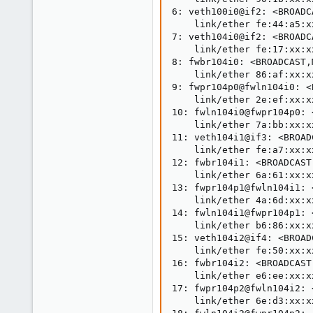
6: veth100i0@if2: <BROADC
    link/ether fe:44:a5:x
7: veth104i0@if2: <BROADC
    link/ether fe:17:xx:x
8: fwbr104i0: <BROADCAST,
    link/ether 86:af:xx:x
9: fwpr104p0@fwln104i0: <
    link/ether 2e:ef:xx:x
10: fwln104i0@fwpr104p0: 
    link/ether 7a:bb:xx:x
11: veth104i1@if3: <BROAD
    link/ether fe:a7:xx:x
12: fwbr104i1: <BROADCAST
    link/ether 6a:61:xx:x
13: fwpr104p1@fwln104i1: 
    link/ether 4a:6d:xx:x
14: fwln104i1@fwpr104p1: 
    link/ether b6:86:xx:x
15: veth104i2@if4: <BROAD
    link/ether fe:50:xx:x
16: fwbr104i2: <BROADCAST
    link/ether e6:ee:xx:x
17: fwpr104p2@fwln104i2: 
    link/ether 6e:d3:xx:x