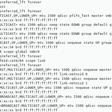
preferred_lft forever

st

preferred_lft forever

TICAST,UP,LOWER_UP> mtu 1500 qdisc pfifo_fast master vmb
x:xx:xx brd ff:ff:ff:ff:ff:ff

ULTICAST> mtu 1500 qdisc noop state DOWN group default ql
x:xx:xx brd ff:ff:ff:ff:ff:ff

ULTICAST> mtu 1500 qdisc noop state DOWN group default ql
x:xx:xx brd ff:ff:ff:ff:ff:ff

ICAST,UP,LOWER_UP> mtu 1500 qdisc noqueue state UP group 
x:xx:34 brd ff:ff:ff:ff:ff:ff

4 scope global vmbr0

preferred_lft forever

fe1d:ce34/64 scope link

preferred_lft forever

AST,MULTICAST,UP,LOWER_UP> mtu 1500 qdisc noqueue master
x:xx:xx brd ff:ff:ff:ff:ff:ff link-netnsid 0

AST,MULTICAST,UP,LOWER_UP> mtu 1500 qdisc noqueue master
x:xx:xx brd ff:ff:ff:ff:ff:ff link-netnsid 1

MULTICAST,UP,LOWER_UP> mtu 1500 qdisc noqueue state UP gr
x:xx:xx brd ff:ff:ff:ff:ff:ff

BROADCAST,MULTICAST,UP,LOWER_UP> mtu 1500 qdisc noqueue 
x:xx:xx brd ff:ff:ff:ff:ff:ff

<BROADCAST,MULTICAST,UP,LOWER_UP> mtu 1500 qdisc noqueue
x:xx:xx brd ff:ff:ff:ff:ff:ff
