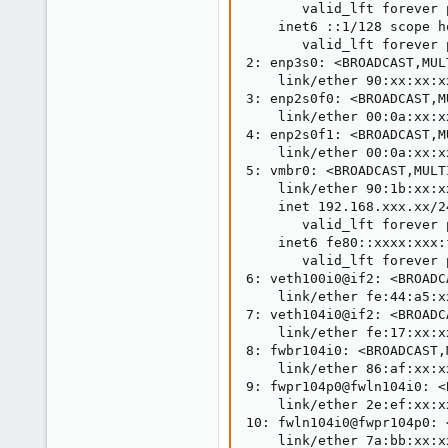
       valid_lft forever 
6
    inet6 ::1/128 scope ho
       valid_lft forever 
32
2: enp3s0: <BROADCAST,MUL
    link/ether 90:xx:xx:x
3: enp2s0f0: <BROADCAST,M
    link/ether 00:0a:xx:x
4: enp2s0f1: <BROADCAST,M
    link/ether 00:0a:xx:x
5: vmbr0: <BROADCAST,MULT
    link/ether 90:1b:xx:x
    inet 192.168.xxx.xx/2
       valid_lft forever 
    inet6 fe80::xxxx:xxx:
       valid_lft forever 
6: veth100i0@if2: <BROADC
    link/ether fe:44:a5:x
7: veth104i0@if2: <BROADC
    link/ether fe:17:xx:x
8: fwbr104i0: <BROADCAST,
    link/ether 86:af:xx:x
9: fwpr104p0@fwln104i0: <
    link/ether 2e:ef:xx:x
10: fwln104i0@fwpr104p0: 
    link/ether 7a:bb:xx:x