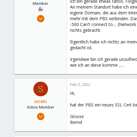
ich bin gerade etwas ratlos. Folge
e
Member
An meinem Standort habe ich eine
r
eigene Domain, die aus dem Intern
Jul 27, 2021
mehr mit dem PBS verbinden. Das 
35
-500 Can't connect to.... (Networ
nichts gebracht.
0
6
Eigentlich habe ich nichts an mei
32
gedacht ist.
Irgendwie bin ich gerade unzufrie
wie ich an diese komme .....
Feb 3, 2022
S
Hi,
strehi
hat der PBS ein neues SSL Cert 
Active Member
Jan 7, 2021
Grüsse
21
Bernd
3