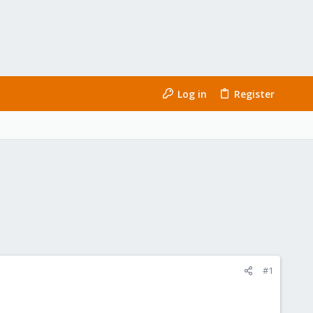
Log in
Register
#1