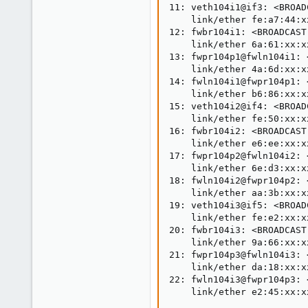
11: veth104i1@if3: <BROAD
    link/ether fe:a7:44:x
12: fwbr104i1: <BROADCAST
    link/ether 6a:61:xx:x
13: fwpr104p1@fwln104i1: 
    link/ether 4a:6d:xx:x
14: fwln104i1@fwpr104p1: 
    link/ether b6:86:xx:x
15: veth104i2@if4: <BROAD
    link/ether fe:50:xx:x
16: fwbr104i2: <BROADCAST
    link/ether e6:ee:xx:x
17: fwpr104p2@fwln104i2: 
    link/ether 6e:d3:xx:x
18: fwln104i2@fwpr104p2: 
    link/ether aa:3b:xx:x
19: veth104i3@if5: <BROAD
    link/ether fe:e2:xx:x
20: fwbr104i3: <BROADCAST
    link/ether 9a:66:xx:x
21: fwpr104p3@fwln104i3: 
    link/ether da:18:xx:x
22: fwln104i3@fwpr104p3: 
    link/ether e2:45:xx:x