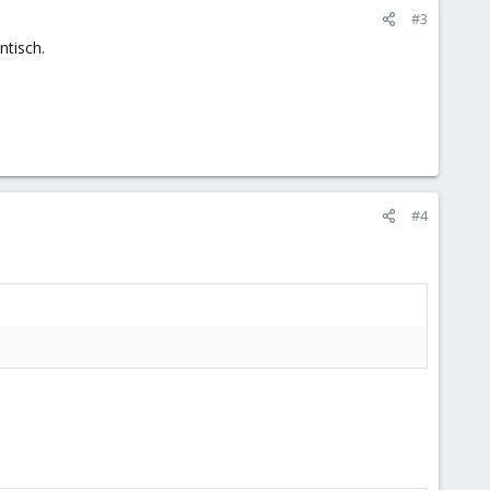
#3
ntisch.
#4