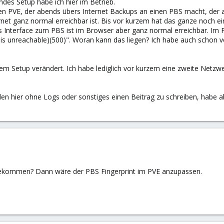
ndes Setup habe ich hier im Betrieb.
n PVE, der abends übers Internet Backups an einen PBS macht, der a
et ganz normal erreichbar ist. Bis vor kurzem hat das ganze noch einw
Interface zum PBS ist im Browser aber ganz normal erreichbar. Im PV
k is unreachable)(500)". Woran kann das liegen? Ich habe auch schon 
nem Setup verändert. Ich habe lediglich vor kurzem eine zweite Netzw
den hier ohne Logs oder sonstiges einen Beitrag zu schreiben, habe ab
bekommen? Dann wäre der PBS Fingerprint im PVE anzupassen.