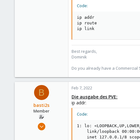
Code:
ip addr

ip route

ip link
Best regards,
Dominik
Do you already have a Commercial Su
Feb 7, 2022
B
Die ausgabe des PVE:
ip addr:
basti2s
Member
Code:
Jul 27, 2021
1: lo: <LOOPBACK,UP,LOWER
35
    link/loopback 00:00:0
    inet 127.0.0.1/8 scop
0