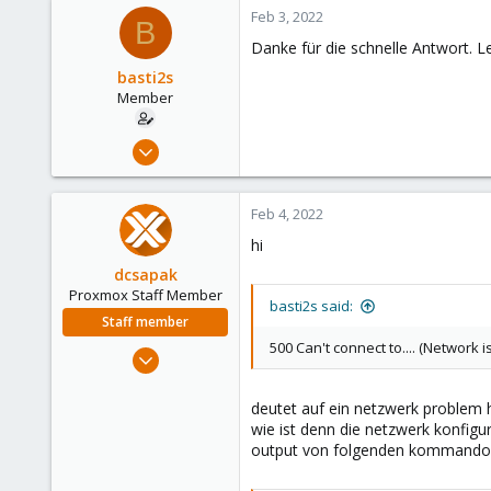
43
Feb 3, 2022
B
Karlsruhe
Danke für die schnelle Antwort. Le
basti2s
Member
Jul 27, 2021
35
0
Feb 4, 2022
6
hi
32
dcsapak
Proxmox Staff Member
basti2s said:
Staff member
500 Can't connect to.... (Network 
Feb 1, 2016
10,727
1,756
deutet auf ein netzwerk problem h
wie ist denn die netzwerk konfigu
273
output von folgenden kommandos (
38
Vienna