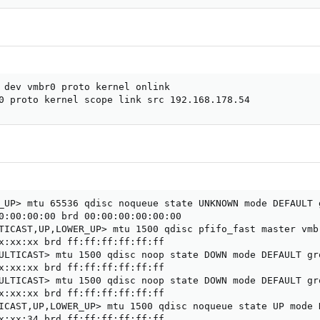
 dev vmbr0 proto kernel onlink

0 proto kernel scope link src 192.168.178.54
_UP> mtu 65536 qdisc noqueue state UNKNOWN mode DEFAULT g
0:00:00:00 brd 00:00:00:00:00:00

TICAST,UP,LOWER_UP> mtu 1500 qdisc pfifo_fast master vmb
x:xx:xx brd ff:ff:ff:ff:ff:ff

ULTICAST> mtu 1500 qdisc noop state DOWN mode DEFAULT gro
x:xx:xx brd ff:ff:ff:ff:ff:ff

ULTICAST> mtu 1500 qdisc noop state DOWN mode DEFAULT gro
x:xx:xx brd ff:ff:ff:ff:ff:ff

ICAST,UP,LOWER_UP> mtu 1500 qdisc noqueue state UP mode 
x:xx:34 brd ff:ff:ff:ff:ff:ff
