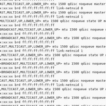
AST,MULTICAST,UP,LOWER_UP> mtu 1500 qdisc noqueue master
x:xx:xx brd ff:ff:ff:ff:ff:ff link-netnsid 0

AST,MULTICAST,UP,LOWER_UP> mtu 1500 qdisc noqueue master
x:xx:xx brd ff:ff:ff:ff:ff:ff link-netnsid 1

MULTICAST,UP,LOWER_UP> mtu 1500 qdisc noqueue state UP m
x:xx:xx brd ff:ff:ff:ff:ff:ff

BROADCAST,MULTICAST,UP,LOWER_UP> mtu 1500 qdisc noqueue 
x:xx:xx brd ff:ff:ff:ff:ff:ff

<BROADCAST,MULTICAST,UP,LOWER_UP> mtu 1500 qdisc noqueue
x:xx:xx brd ff:ff:ff:ff:ff:ff

CAST,MULTICAST,UP,LOWER_UP> mtu 1500 qdisc noqueue maste
x:xx:xx brd ff:ff:ff:ff:ff:ff link-netnsid 1

,MULTICAST,UP,LOWER_UP> mtu 1500 qdisc noqueue state UP 
x:xx:xx brd ff:ff:ff:ff:ff:ff

<BROADCAST,MULTICAST,UP,LOWER_UP> mtu 1500 qdisc noqueue
x:xx:xx brd ff:ff:ff:ff:ff:ff

<BROADCAST,MULTICAST,UP,LOWER_UP> mtu 1500 qdisc noqueue
x:xx:xx brd ff:ff:ff:ff:ff:ff

CAST,MULTICAST,UP,LOWER_UP> mtu 1500 qdisc noqueue maste
x:xx:xx brd ff:ff:ff:ff:ff:ff link-netnsid 1

,MULTICAST,UP,LOWER_UP> mtu 1500 qdisc noqueue state UP 
x:xx:xx brd ff:ff:ff:ff:ff:ff

<BROADCAST,MULTICAST,UP,LOWER_UP> mtu 1500 qdisc noqueue
x:xx:xx brd ff:ff:ff:ff:ff:ff
