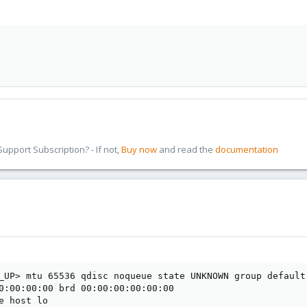
pport Subscription? - If not,
Buy now
and read the
documentation
_UP> mtu 65536 qdisc noqueue state UNKNOWN group default 
0:00:00:00 brd 00:00:00:00:00:00

e host lo
