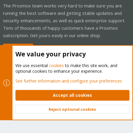
The Proxmox team works very hard to make sure you are
running the best software and getting stable updates and
security enhancements, as well as quick enterprise support.
Tens of thousands of happy customers have a Proxmox
subscription. Get yours easily in our online shop.
Buy now!
We value your privacy
We use essential
cookies
to make this site work, and
optional cookies to enhance your experience.
Cookies
Proxmox Support Forum - Light Mode
See further information and configure your preferences
Contact us
Terms and rules
Privacy policy
Help
Home
R
S
Accept all cookies
S
®
Community platform by XenForo
© 2010-2026 XenForo Ltd.
Reject optional cookies
Top
Bott