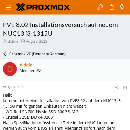
PVE 8.02 Installationsversuch auf neuem
NUC13 i3-1315U
T
S
diddle
Aug 28, 2023
h
t
r
a
Proxmox VE (Deutsch/German)
e
r
a
t
diddle
D
d
d
Member
s
a
t
t
a
e
Aug 28, 2023
#1
r
t
Hallo,
e
komme mit meiner Installation von PVE8.02 auf dem NUC13 i3-
r
1315U mit folgenden Einbauten nicht weiter:
- WD Red SN700 NVMe SSD 500GB M.2
- Crucial 32GB DDR4-3200
Nach Spezifikation müssten die Teile in dem NUC laufen und
werden auch vom BIOS erkannt. Allerdings sofort nach dem