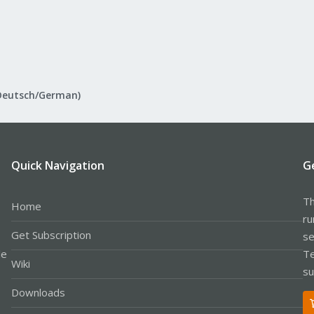
Deutsch/German)
Quick Navigation
G
Th
Home
ru
Get Subscription
se
le
Te
Wiki
su
Downloads