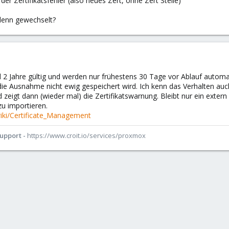
r Zertifikatsfehler (also neues Zert, ohne Zert Stelle)
 denn gewechselt?
ind 2 Jahre gültig und werden nur frühestens 30 Tage vor Ablauf automa
ie Ausnahme nicht ewig gespeichert wird. Ich kenn das Verhalten auc
d zeigt dann (wieder mal) die Zertifikatswarnung. Bleibt nur ein exte
zu importieren.
iki/Certificate_Management
Support -
https://www.croit.io/services/proxmox