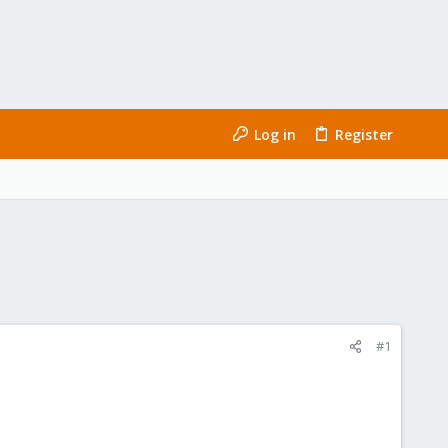
Log in
Register
#1