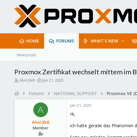
HOME
FORUMS
WHAT'S NEW
New posts
Proxmox Zertifikat wechselt mittem im B
T
S
Alvin2k8
Jan 21, 2025
h
t
r
a
Forums
NATIONAL SUPPORT
Proxmox VE (
e
r
a
t
Jan 21, 2025
d
d
A
s
a
Hi,
t
t
Alvin2k8
a
e
ich hatte gerade das Phänomen das
Member
r
t