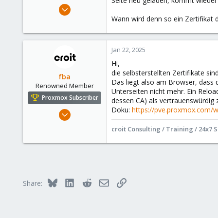
Seite neu geladen, kommt wieder de
e
Feb 22, 2023
r
101
Wann wird denn so ein Zertifikat
2
23
Jan 22, 2025
Hi,
die selbsterstellten Zertifikate s
fba
Das liegt also am Browser, dass d
Renowned Member
Unterseiten nicht mehr. Ein Reloa
Proxmox Subscriber
dessen CA) als vertrauenswürdig 
Doku:
https://pve.proxmox.com/w
Dec 4, 2024
701
croit Consulting / Training / 24x7 
333
68
online
www.croit.io
Bluesky
LinkedIn
Reddit
Email
Link
Share: