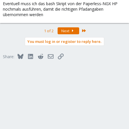
Eventuell muss ich das bash Skript von der Paperless-NGX HP
nochmals ausführen, damit die richtigen Pfadangaben
übernommen werden
Last
1 of 2
Next
You must log in or register to reply here.
Bluesky
LinkedIn
Reddit
Email
Link
Share: