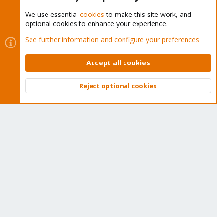
We use essential
cookies
to make this site work, and
optional cookies to enhance your experience.
Cookies
Proxmox Support Forum - Light Mode
See further information and configure your preferences
Contact us
Terms and rules
Privacy policy
Help
Home
R
S
Accept all cookies
S
®
Community platform by XenForo
© 2010-2026 XenForo Ltd.
Reject optional cookies
Top
Bott