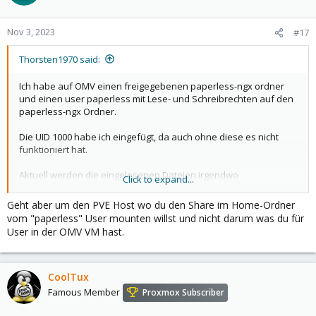
Nov 3, 2023
#17
Thorsten1970 said:
Ich habe auf OMV einen freigegebenen paperless-ngx ordner
und einen user paperless mit Lese- und Schreibrechten auf den
paperless-ngx Ordner.
Die UID 1000 habe ich eingefügt, da auch ohne diese es nicht
funktioniert hat.
Aktuell werden die eingelesenen Dateien irgendwo
Click to expand...
abgespeichert.
Geht aber um den PVE Host wo du den Share im Home-Ordner
vom "paperless" User mounten willst und nicht darum was du für
User in der OMV VM hast.
CoolTux
Famous Member
Proxmox Subscriber