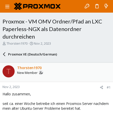
Proxmox - VM OMV Ordner/Pfad an LXC
Paperless-NGX als Datenordner
durchreichen
T
S
Thorsten1970
Nov 2, 2023
h
t
r
a
Proxmox VE (Deutsch/German)
e
r
a
t
d
d
Thorsten1970
T
s
a
New Member
t
t
a
e
r
Nov 2, 2023
#1
t
e
Hallo zusammen,
r
seit ca. einer Woche betreibe ich einen Proxmox-Server nachdem
mein alter Ubuntu-Server Probleme bereitet hat.