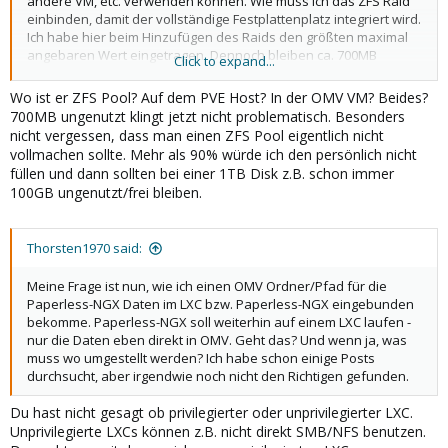
andere VM, etc. verwenden können. Wie muss ich das ZFS Raid
einbinden, damit der vollständige Festplattenplatz integriert wird.
Ich habe hier beim Hinzufügen des Raids den größten maximal
angebaren Wert eingetragen. Dennoch bleiben ca. 700MB
Click to expand...
ungenutzt. Muss man hier "0" angeben oder "Max", damit das
Raid komplett übernommen wird?
Wo ist er ZFS Pool? Auf dem PVE Host? In der OMV VM? Beides?
700MB ungenutzt klingt jetzt nicht problematisch. Besonders
nicht vergessen, dass man einen ZFS Pool eigentlich nicht
vollmachen sollte. Mehr als 90% würde ich den persönlich nicht
füllen und dann sollten bei einer 1TB Disk z.B. schon immer
100GB ungenutzt/frei bleiben.
Thorsten1970 said:
Meine Frage ist nun, wie ich einen OMV Ordner/Pfad für die
Paperless-NGX Daten im LXC bzw. Paperless-NGX eingebunden
bekomme. Paperless-NGX soll weiterhin auf einem LXC laufen -
nur die Daten eben direkt in OMV. Geht das? Und wenn ja, was
muss wo umgestellt werden? Ich habe schon einige Posts
durchsucht, aber irgendwie noch nicht den Richtigen gefunden.
Du hast nicht gesagt ob privilegierter oder unprivilegierter LXC.
Unprivilegierte LXCs können z.B. nicht direkt SMB/NFS benutzen.