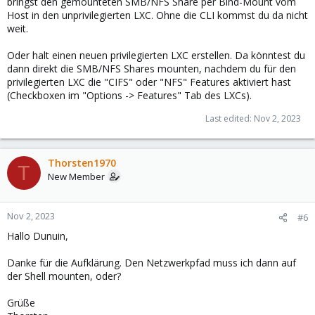
bringst den gemounteten SMB/NFS Share per Bind-Mount vom
Host in den unprivilegierten LXC. Ohne die CLI kommst du da nicht
weit.
Oder halt einen neuen privilegierten LXC erstellen. Da könntest du
dann direkt die SMB/NFS Shares mounten, nachdem du für den
privilegierten LXC die "CIFS" oder "NFS" Features aktiviert hast
(Checkboxen im "Options -> Features" Tab des LXCs).
Last edited:
Nov 2, 2023
Thorsten1970
T
New Member
Nov 2, 2023
#6
Hallo Dunuin,
Danke für die Aufklärung. Den Netzwerkpfad muss ich dann auf
der Shell mounten, oder?
Grüße