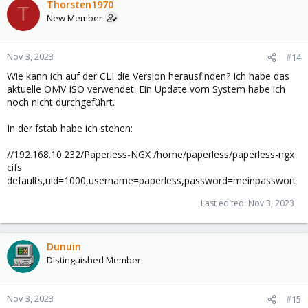
Thorsten1970
T
New Member
Nov 3, 2023
#14
Wie kann ich auf der CLI die Version herausfinden? Ich habe das
aktuelle OMV ISO verwendet. Ein Update vom System habe ich
noch nicht durchgeführt.
In der fstab habe ich stehen:
//192.168.10.232/Paperless-NGX /home/paperless/paperless-ngx
cifs
defaults,uid=1000,username=paperless,password=meinpasswort
Last edited:
Nov 3, 2023
Dunuin
Distinguished Member
Nov 3, 2023
#15