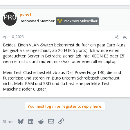
pvps1
Renowned Member
Proxmox Subscriber
Apr 10, 2023
#6
Beides. Einen VLAN-Switch bekommst du fuer ein paar Euro (kurz
bei geizhals reingeschaut, ab 20 EUR 5 ports). Ich würde einen
gebrauchten Server in Betracht ziehen (zb Intel XEON E3 oder E5)
wenn er nicht durchlaufen muss/soll oder einen alten Laptop.
Mein Test-Cluster besteht zb aus Dell PowerEdge T40, die sind
flüsterleise und stören im Büro unterm Schreibtisch überhaupt
nicht. Mehr RAM und SSD und du hast eine perfekte Test-
Maschine (oder Cluster)
You must log in or register to reply here.
Bluesky
LinkedIn
Reddit
Email
Link
Share: