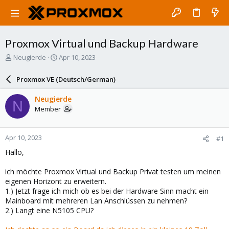
Proxmox Virtual und Backup Hardware
T
S
Neugierde
Apr 10, 2023
h
t
r
a
Proxmox VE (Deutsch/German)
e
r
a
t
Neugierde
N
d
d
Member
s
a
t
t
a
e
Apr 10, 2023
#1
r
t
Hallo,
e
r
ich möchte Proxmox Virtual und Backup Privat testen um meinen
eigenen Horizont zu erweitern.
1.) Jetzt frage ich mich ob es bei der Hardware Sinn macht ein
Mainboard mit mehreren Lan Anschlüssen zu nehmen?
2.) Langt eine N5105 CPU?