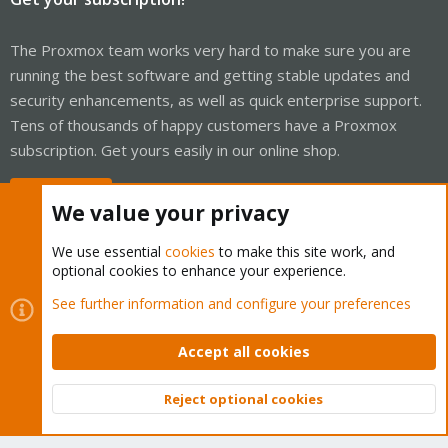
The Proxmox team works very hard to make sure you are
running the best software and getting stable updates and
security enhancements, as well as quick enterprise support.
Tens of thousands of happy customers have a Proxmox
subscription. Get yours easily in our online shop.
Buy now!
We value your privacy
We use essential
cookies
to make this site work, and
optional cookies to enhance your experience.
Cookies
Proxmox Support Forum - Light Mode
See further information and configure your preferences
Contact us
Terms and rules
Privacy policy
Help
Home
R
S
Accept all cookies
S
®
Community platform by XenForo
© 2010-2026 XenForo Ltd.
Reject optional cookies
Top
Bott