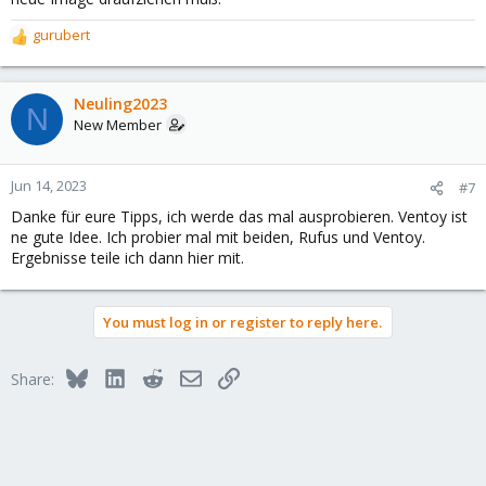
gurubert
R
e
a
c
Neuling2023
N
t
New Member
i
o
n
Jun 14, 2023
#7
s
Danke für eure Tipps, ich werde das mal ausprobieren. Ventoy ist
:
ne gute Idee. Ich probier mal mit beiden, Rufus und Ventoy.
Ergebnisse teile ich dann hier mit.
You must log in or register to reply here.
Bluesky
LinkedIn
Reddit
Email
Link
Share: