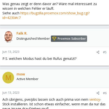
Was genau zeigt er denn davor an? Wäre mal interessant zu
wissen in welchen Fehler er läuft.
Siehe auch
https://bugzilla.proxmox.com/show_bug.cgi?
id=4230#c7
Falk R.
Distinguished Member
Proxmox Subscriber
Jun 13, 2023
#5
P.S. welchen Modus hast du bei Rufus genutzt?
mow
M
Active Member
Jun 13, 2023
#6
Ach übrigens, pve/pbs lassen sich auch prima von nem
ventoy
-
Stick installieren. Ist schon etwas einfacher, wenn man da nur das
neue Image draufziehen muß.