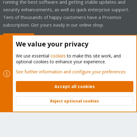
running the best software and getting stable updates and
security enhancements, as well as quick enterprise support.
Tens of thousands of happy customers have a Proxmox
subscription. Get yours easily in our online shop.
Buy now!
We value your privacy
We use essential
cookies
to make this site work, and
optional cookies to enhance your experience.
Cookies
Proxmox Support Forum - Light Mode
See further information and configure your preferences
Contact us
Terms and rules
Privacy policy
Help
Home
R
S
Accept all cookies
S
®
Community platform by XenForo
© 2010-2026 XenForo Ltd.
Reject optional cookies
Top
Bott