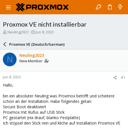
Proxmox VE nicht installierbar
T
S
Neuling2023
Jun 8, 2023
h
t
r
a
Proxmox VE (Deutsch/German)
e
r
a
t
Neuling2023
N
d
d
New Member
s
a
t
t
a
e
Jun 8, 2023
#1
r
t
Hallo,
e
r
bin ein absoluter Neuling was Proxmox betrifft und scheitere
schon an der Installation. Habe folgendes getan:
Secure Boot deaktiviert
Proxmox mit Rufus auf USB Stick
PC gestartet (nix drauf, blanko Festplatte)
Ich stöpsel den Stick rein und kliche auf Installation Proxmox VE