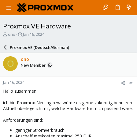
Proxmox VE Hardware
T
S
ono
Jan 16, 2024
h
t
r
a
Proxmox VE (Deutsch/German)
e
r
a
t
ono
O
d
d
New Member
s
a
t
t
a
e
Jan 16, 2024
#1
r
t
Hallo zusammen,
e
r
ich bin Proxmox-Neuling bzw. würde es gerne zukünftig benutzen.
Aktuell überlege ich mir, welche Hardware für mich passend wäre.
Anforderungen sind:
geringer Stromverbrauch
Anschaffungskosten maximal 250 EUR.