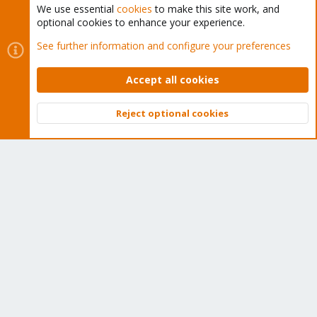
We use essential
cookies
to make this site work, and
optional cookies to enhance your experience.
Cookies
Proxmox Support Forum - Light Mode
See further information and configure your preferences
Contact us
Terms and rules
Privacy policy
Help
Home
R
S
Accept all cookies
S
®
Community platform by XenForo
© 2010-2026 XenForo Ltd.
Reject optional cookies
Top
Bott