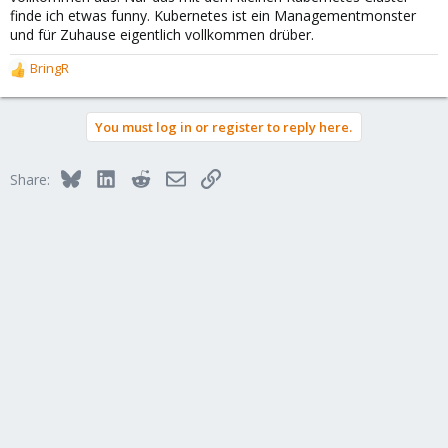
finde ich etwas funny. Kubernetes ist ein Managementmonster
und für Zuhause eigentlich vollkommen drüber.
BringR
R
e
a
You must log in or register to reply here.
c
t
i
Bluesky
LinkedIn
Reddit
Email
Link
Share:
o
n
s
: