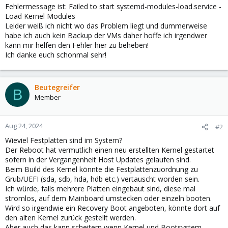
Fehlermessage ist: Failed to start systemd-modules-load.service -
Load Kernel Modules
Leider weiß ich nicht wo das Problem liegt und dummerweise
habe ich auch kein Backup der VMs daher hoffe ich irgendwer
kann mir helfen den Fehler hier zu beheben!
Ich danke euch schonmal sehr!
Beutegreifer
B
Member
Aug 24, 2024
#2
Wieviel Festplatten sind im System?
Der Reboot hat vermutlich einen neu erstellten Kernel gestartet
sofern in der Vergangenheit Host Updates gelaufen sind.
Beim Build des Kernel könnte die Festplattenzuordnung zu
Grub/UEFI (sda, sdb, hda, hdb etc.) vertauscht worden sein.
Ich würde, falls mehrere Platten eingebaut sind, diese mal
stromlos, auf dem Mainboard umstecken oder einzeln booten.
Wird so irgendwie ein Recovery Boot angeboten, könnte dort auf
den alten Kernel zurück gestellt werden.
Aber auch das kann scheitern wenn Kernel und Bootsystem