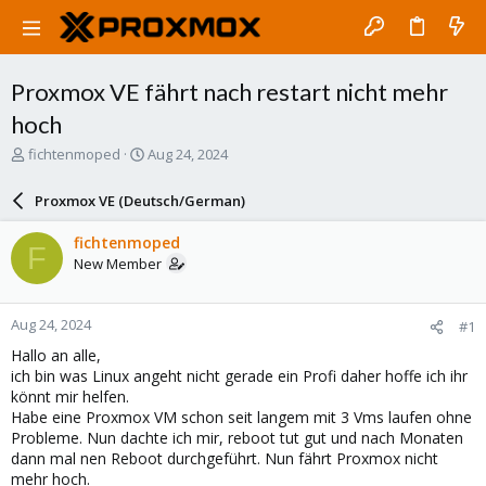
Proxmox VE fährt nach restart nicht mehr
hoch
T
S
fichtenmoped
Aug 24, 2024
h
t
r
a
Proxmox VE (Deutsch/German)
e
r
a
t
fichtenmoped
F
d
d
New Member
s
a
t
t
a
e
Aug 24, 2024
#1
r
t
Hallo an alle,
e
ich bin was Linux angeht nicht gerade ein Profi daher hoffe ich ihr
r
könnt mir helfen.
Habe eine Proxmox VM schon seit langem mit 3 Vms laufen ohne
Probleme. Nun dachte ich mir, reboot tut gut und nach Monaten
dann mal nen Reboot durchgeführt. Nun fährt Proxmox nicht
mehr hoch.