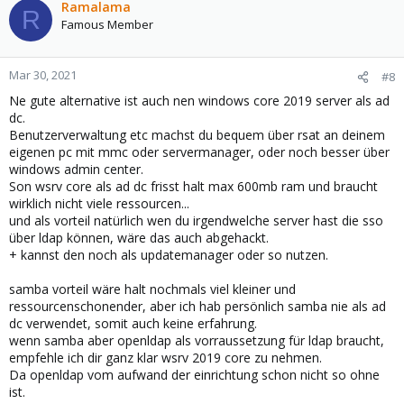
Ramalama
R
Famous Member
Mar 30, 2021
#8
Ne gute alternative ist auch nen windows core 2019 server als ad
dc.
Benutzerverwaltung etc machst du bequem über rsat an deinem
eigenen pc mit mmc oder servermanager, oder noch besser über
windows admin center.
Son wsrv core als ad dc frisst halt max 600mb ram und braucht
wirklich nicht viele ressourcen...
und als vorteil natürlich wen du irgendwelche server hast die sso
über ldap können, wäre das auch abgehackt.
+ kannst den noch als updatemanager oder so nutzen.
samba vorteil wäre halt nochmals viel kleiner und
ressourcenschonender, aber ich hab persönlich samba nie als ad
dc verwendet, somit auch keine erfahrung.
wenn samba aber openldap als vorraussetzung für ldap braucht,
empfehle ich dir ganz klar wsrv 2019 core zu nehmen.
Da openldap vom aufwand der einrichtung schon nicht so ohne
ist.