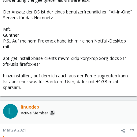
Anwendung viel geeigneter als vmware-esxi.
Der Ansatz der DS ist der eines benutzerfreundlichen "All-In-One"
Servers für das Heimnetz.
MfG
Gunther
P.S.. Auf meinem Proxmox habe ich mir einen Notfall-Desktop
mit:
apt-get install xbase-clients mwm xrdp xorgxrdp xorg-docs x11-
xfs-utils firefox-esr
hinzuinstalliert, auf dem ich auch aus der Ferne zugreufeb kann.
Ist aber eher was für Hardcore-User, dafür mit +1GB recht
sparsam.
linuxdep
L
Active Member
Mar 29, 2021
#7