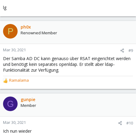
lg
ph0x
P
Renowned Member
Mar 30, 2021
#9
Der Samba AD DC kann genauso über RSAT eingerichtet werden
und benötigt kein separates openldap. Er stellt aber ldap-
Funktionalität zur Verfügung.
Ramalama
R
e
a
c
gunpie
G
t
Member
i
o
n
Mar 30, 2021
#10
s
Ich nun wieder
: