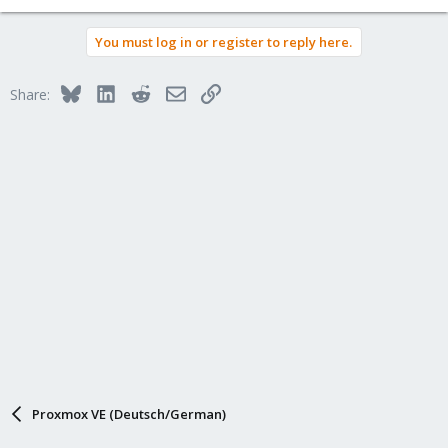
You must log in or register to reply here.
Bluesky
LinkedIn
Reddit
Email
Link
Share:
Proxmox VE (Deutsch/German)