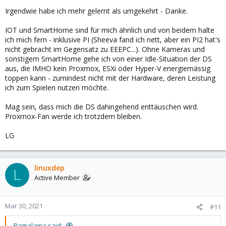
Irgendwie habe ich mehr gelernt als umgekehrt - Danke.
IOT und SmartHome sind für mich ähnlich und von beidem halte
ich mich fern - inklusive PI (Sheeva fand ich nett, aber ein PI2 hat's
nicht gebracht im Gegensatz zu EEEPC...). Ohne Kameras und
sonstigem SmartHome gehe ich von einer Idle-Situation der DS
aus, die IMHO kein Proxmox, ESXi oder Hyper-V energiemässig
toppen kann - zumindest nicht mit der Hardware, deren Leistung
ich zum Spielen nutzen möchte.
Mag sein, dass mich die DS dahingehend enttäuschen wird.
Proxmox-Fan werde ich trotzdem bleiben.
LG
linuxdep
L
Active Member
Mar 30, 2021
#11
Ramalama said: