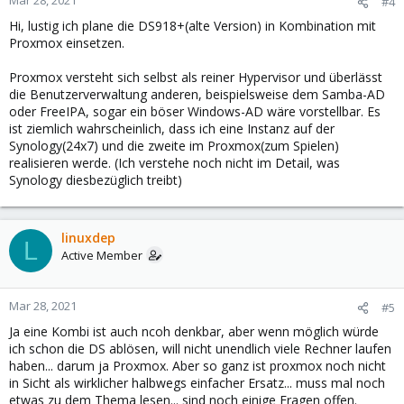
Mar 28, 2021
#4
Hi, lustig ich plane die DS918+(alte Version) in Kombination mit
Proxmox einsetzen.
Proxmox versteht sich selbst als reiner Hypervisor und überlässt
die Benutzerverwaltung anderen, beispielsweise dem Samba-AD
oder FreeIPA, sogar ein böser Windows-AD wäre vorstellbar. Es
ist ziemlich wahrscheinlich, dass ich eine Instanz auf der
Synology(24x7) und die zweite im Proxmox(zum Spielen)
realisieren werde. (Ich verstehe noch nicht im Detail, was
Synology diesbezüglich treibt)
linuxdep
L
Active Member
Mar 28, 2021
#5
Ja eine Kombi ist auch ncoh denkbar, aber wenn möglich würde
ich schon die DS ablösen, will nicht unendlich viele Rechner laufen
haben... darum ja Proxmox. Aber so ganz ist proxmox noch nicht
in Sicht als wirklicher halbwegs einfacher Ersatz... muss mal noch
etwas zu dem Thema lesen... sind noch einige Fragen offen.