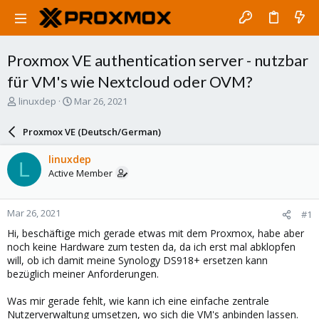
Proxmox VE authentication server - nutzbar
für VM's wie Nextcloud oder OVM?
T
S
linuxdep
Mar 26, 2021
h
t
r
a
Proxmox VE (Deutsch/German)
e
r
a
t
linuxdep
L
d
d
Active Member
s
a
t
t
a
e
Mar 26, 2021
#1
r
t
Hi, beschäftige mich gerade etwas mit dem Proxmox, habe aber
e
noch keine Hardware zum testen da, da ich erst mal abklopfen
r
will, ob ich damit meine Synology DS918+ ersetzen kann
bezüglich meiner Anforderungen.
Was mir gerade fehlt, wie kann ich eine einfache zentrale
Nutzerverwaltung umsetzen, wo sich die VM's anbinden lassen.