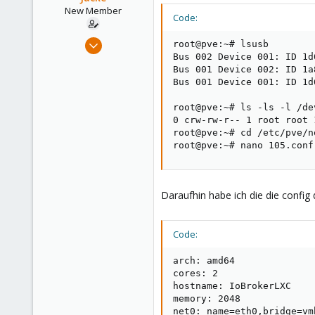
New Member
Code:
Jun 30, 2021
root@pve:~# lsusb

14
Bus 002 Device 001: ID 1d
Bus 001 Device 002: ID 1a
1
Bus 001 Device 001: ID 1d
3
root@pve:~# ls -ls -l /de
39
0 crw-rw-r-- 1 root root 
root@pve:~# cd /etc/pve/n
root@pve:~# nano 105.conf
Daraufhin habe ich die die confi
Code:
arch: amd64

cores: 2

hostname: IoBrokerLXC

memory: 2048

net0: name=eth0,bridge=vm