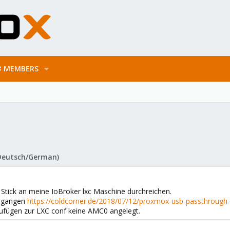
MEMBERS
Deutsch/German)
 Stick an meine IoBroker lxc Maschine durchreichen.
gegangen
https://coldcorner.de/2018/07/12/proxmox-usb-passthrough-
zufügen zur LXC conf keine AMC0 angelegt.