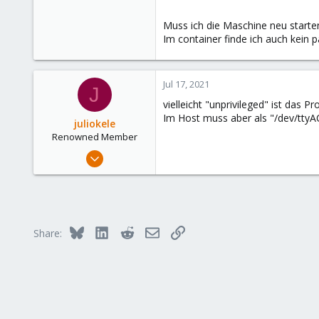
Muss ich die Maschine neu starte
Im container finde ich auch kein
Jul 17, 2021
J
vielleicht "unprivileged" ist das Pr
Im Host muss aber als "/dev/ttyA
juliokele
Renowned Member
Nov 25, 2016
117
37
93
Bluesky
LinkedIn
Reddit
Email
Link
Share: