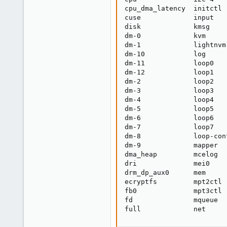
cpu_dma_latency  initctl 
cuse             input   
disk             kmsg    
dm-0             kvm     
dm-1             lightnvm
dm-10            log     
dm-11            loop0   
dm-12            loop1   
dm-2             loop2   
dm-3             loop3   
dm-4             loop4   
dm-5             loop5   
dm-6             loop6   
dm-7             loop7   
dm-8             loop-con
dm-9             mapper  
dma_heap         mcelog  
dri              mei0    
drm_dp_aux0      mem     
ecryptfs         mpt2ctl 
fb0              mpt3ctl 
fd               mqueue  
full             net     