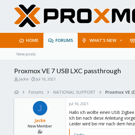
HOME
FORUMS
WHAT'S NEW
New posts
Proxmox VE 7 USB LXC passthrough
T
S
Jacke
Jul 16, 2021
h
t
r
a
Forums
NATIONAL SUPPORT
Proxmox VE (
e
r
a
t
Jul 16, 2021
d
d
J
s
a
Hallo ich wollte einen USB Zigbee
t
t
Ich bin nach diese Anleitung vor
Jacke
a
e
Leider wird bei mir nach dem hin
New Member
r
t
Code: