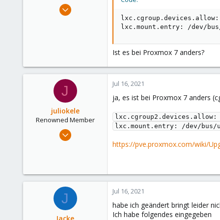
e
Jun 30, 2021
r
14
lxc.cgroup.devices.allow:
lxc.mount.entry: /dev/bus
1
3
Ist es bei Proxmox 7 anders?
39
Jul 16, 2021
J
ja, es ist bei Proxmox 7 anders (
juliokele
lxc.cgroup2.devices.allow: 
Renowned Member
lxc.mount.entry: /dev/bus/
Nov 25, 2016
117
https://pve.proxmox.com/wiki/Up
37
93
Jul 16, 2021
J
habe ich geändert bringt leider ni
Ich habe folgendes eingegeben
Jacke