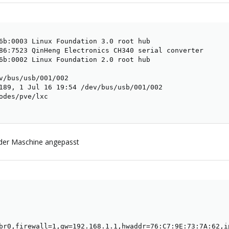
6b:0003 Linux Foundation 3.0 root hub

86:7523 QinHeng Electronics CH340 serial converter

6b:0002 Linux Foundation 2.0 root hub

v/bus/usb/001/002

189, 1 Jul 16 19:54 /dev/bus/usb/001/002

odes/pve/lxc

g der Maschine angepasst
br0,firewall=1,gw=192.168.1.1,hwaddr=76:C7:9E:73:7A:62,ip