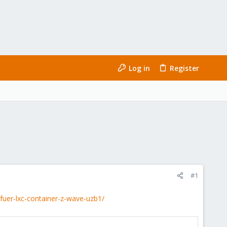
Log in
Register
#1
fuer-lxc-container-z-wave-uzb1/