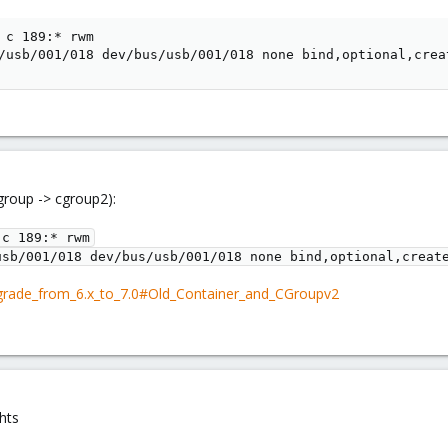
 c 189:* rwm

/usb/001/018 dev/bus/usb/001/018 none bind,optional,crea
cgroup -> cgroup2):
c 189:* rwm

usb/001/018 dev/bus/usb/001/018 none bind,optional,creat
grade_from_6.x_to_7.0#Old_Container_and_CGroupv2
chts