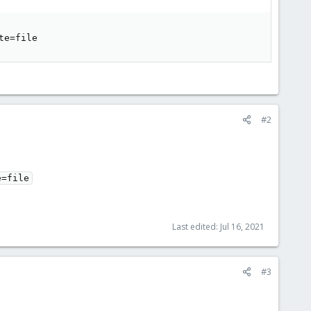
te=file
#2
e=file
Last edited:
Jul 16, 2021
#3