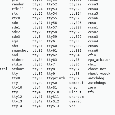
      random    tty23  tty52      ttyS22   vcsa3

      rfkill    tty24  tty53      ttyS23   vcsa4

      rtc       tty25  tty54      ttyS24   vcsa5

      rtc0      tty26  tty55      ttyS25   vcsa6

      sde       tty27  tty56      ttyS26   vcsu

      sde1      tty28  tty57      ttyS27   vcsu1

      sde2      tty29  tty58      ttyS28   vcsu2

      sde3      tty3   tty59      ttyS29   vcsu3

      sg4       tty30  tty6       ttyS3    vcsu4

      shm       tty31  tty60      ttyS30   vcsu5

      snapshot  tty32  tty61      ttyS31   vcsu6

      snd       tty33  tty62      ttyS4    vfio

      stderr    tty34  tty63      ttyS5    vga_arbiter

      stdin     tty35  tty7       ttyS6    vhci

trol  stdout    tty36  tty8       ttyS7    vhost-net

      tty       tty37  tty9       ttyS8    vhost-vsock

      tty0      tty38  ttyprintk  ttyS9    watchdog

      tty1      tty39  ttyS0      udmabuf  watchdog0

      tty10     tty4   ttyS1      uhid     zero

      tty11     tty40  ttyS10     uinput   zfs

      tty12     tty41  ttyS11     urandom

      tty13     tty42  ttyS12     userio

      tty14     tty43  ttyS13     vcs