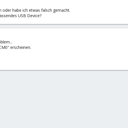
n oder habe ich etwas falsch gemacht.
 passendes USB Device?
oblem...
CM0" erscheinen.