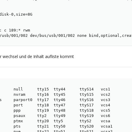
disk-0,size=8G

: c 189:* rwm

/usb/001/002 dev/bus/usb/001/002 none bind,optional,crea
r wechsel und de Inhalt aufliste kommt
      null      tty15  tty44      ttyS14   vcs1

      nvram     tty16  tty45      ttyS15   vcs2

s     parport0  tty17  tty46      ttyS16   vcs3

      port      tty18  tty47      ttyS17   vcs4

      ppp       tty19  tty48      ttyS18   vcs5

      psaux     tty2   tty49      ttyS19   vcs6

      ptmx      tty20  tty5       ttyS2    vcsa

      pts       tty21  tty50      ttyS20   vcsa1

      pve       tty22  tty51      ttyS21   vcsa2
