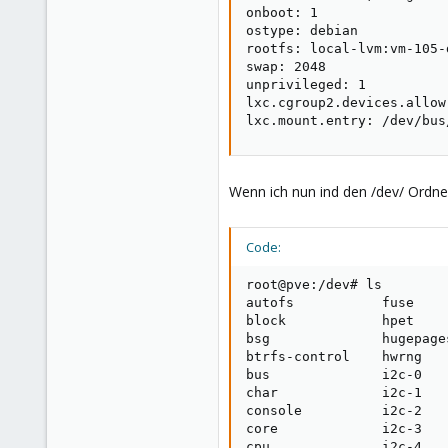
onboot: 1

ostype: debian

rootfs: local-lvm:vm-105-
swap: 2048

unprivileged: 1

lxc.cgroup2.devices.allow
lxc.mount.entry: /dev/bus
Wenn ich nun ind den /dev/ Ordne
Code:
root@pve:/dev# ls

autofs           fuse    
block            hpet    
bsg              hugepage
btrfs-control    hwrng   
bus              i2c-0   
char             i2c-1   
console          i2c-2   
core             i2c-3   
cpu              i2c-4   