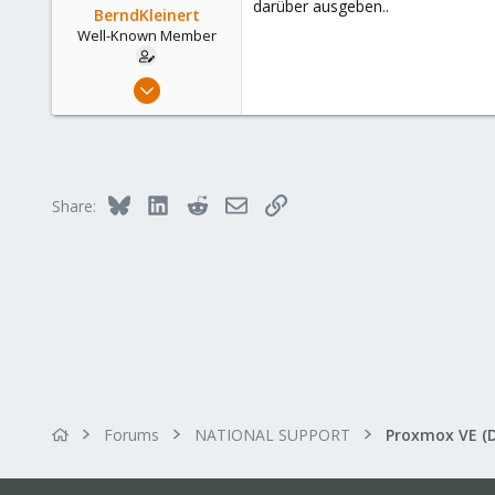
darüber ausgeben..
BerndKleinert
Well-Known Member
Feb 14, 2020
57
5
48
44
Bluesky
LinkedIn
Reddit
Email
Link
Share:
Forums
NATIONAL SUPPORT
Proxmox VE (