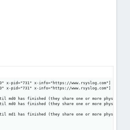
0" x-pid="731" x-info="https://www.rsyslog.com"] rsyslogd
0" x-pid="731" x-info="https://www.rsyslog.com"] rsyslogd
til md0 has finished (they share one or more physical uni
til md0 has finished (they share one or more physical uni
til md1 has finished (they share one or more physical uni