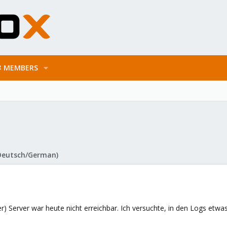
MEMBERS
Deutsch/German)
) Server war heute nicht erreichbar. Ich versuchte, in den Logs etwas