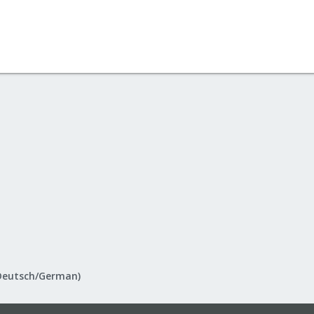
Deutsch/German)