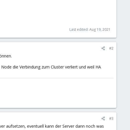
Last edited:
Aug 19, 2021
#2
können.
 Node die Verbindung zum Cluster verliert und weil HA
#3
rver aufsetzen, eventuell kann der Server dann noch was