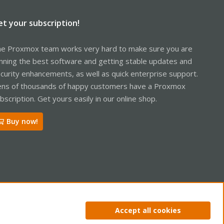
et your subscription!
e Proxmox team works very hard to make sure you are
nning the best software and getting stable updates and
curity enhancements, as well as quick enterprise support.
ns of thousands of happy customers have a Proxmox
bscription. Get yours easily in our online shop.
Buy now!
ntact us
Terms and rules
Privacy policy
Help
Home
R
Accept all cookies
S
S