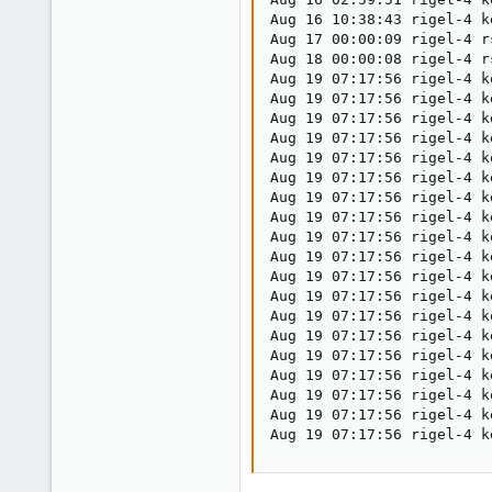
Aug 16 10:38:43 rigel-4 k
Aug 17 00:00:09 rigel-4 r
Aug 18 00:00:08 rigel-4 r
Aug 19 07:17:56 rigel-4 k
Aug 19 07:17:56 rigel-4 k
Aug 19 07:17:56 rigel-4 k
Aug 19 07:17:56 rigel-4 k
Aug 19 07:17:56 rigel-4 k
Aug 19 07:17:56 rigel-4 k
Aug 19 07:17:56 rigel-4 k
Aug 19 07:17:56 rigel-4 k
Aug 19 07:17:56 rigel-4 k
Aug 19 07:17:56 rigel-4 k
Aug 19 07:17:56 rigel-4 k
Aug 19 07:17:56 rigel-4 k
Aug 19 07:17:56 rigel-4 k
Aug 19 07:17:56 rigel-4 k
Aug 19 07:17:56 rigel-4 k
Aug 19 07:17:56 rigel-4 k
Aug 19 07:17:56 rigel-4 k
Aug 19 07:17:56 rigel-4 k
Aug 19 07:17:56 rigel-4 k