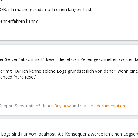
e OK, ich mache gerade noch einen langen Test.
ehr erfahren kann?
r Server "abschmiert" bevor die letzten Zeilen geschrieben werden 
ter mit HA? Ich kenne solche Logs grundsätzlich von daher, wenn eine
enced (hard reset).
pport Subscription? - If not,
Buy now
and read the
documentation
Die Logs sind nur von localhost. Als Konsequenz werde ich einen Logse