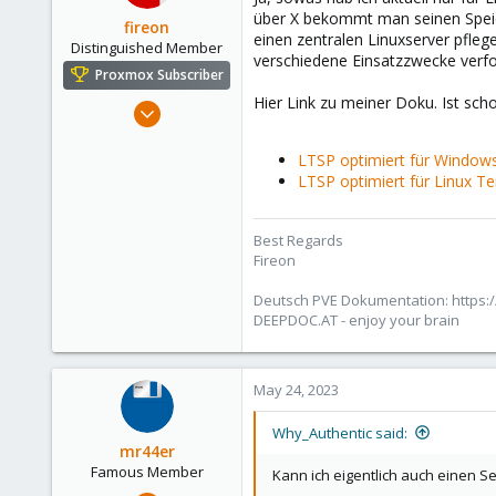
über X bekommt man seinen Speich
fireon
einen zentralen Linuxserver pfle
Distinguished Member
verschiedene Einsatzzwecke verfo
Proxmox Subscriber
Hier Link zu meiner Doku. Ist scho
Oct 25, 2010
4,660
LTSP optimiert für Window
591
LTSP optimiert für Linux Te
183
Austria/Graz
Best Regards
deepdoc.at
Fireon
Deutsch PVE Dokumentation: https:/
DEEPDOC.AT - enjoy your brain
May 24, 2023
Why_Authentic said:
mr44er
Famous Member
Kann ich eigentlich auch einen S