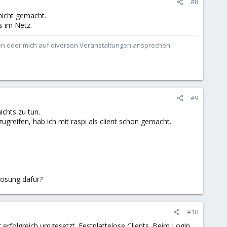
#8
nicht gemacht.
s im Netz.
ben oder mich auf diversen Veranstaltungen ansprechen.
#9
chts zu tun.
greifen, hab ich mit raspi als client schon gemacht.
 Lösung dafür?
#10
r erfolgreich umgesetzt. Festplattelose Clients. Beim Login