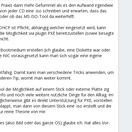
 der Praxis dann mehr Gefummel als es den Aufwand irgendwie
von jeder CD eine .iso schreiben und erwarten, dass das
er ob das MS ISO-Tool da weiterhilft.
HCP ist Pflicht, abhängig welcher eingesetzt wird, kann
ie Möglichkeit via plugin PXE bereitzustellen (sowie besagte
icht.
Bootmedium erstellen (ich glaube, eine Diskette war oder
ende NIC vorausgesetzt kann man sich sogar eine eigene
bootfähig. Damit kann man verschiedene Tricks anwenden, um
anderen Tip, womit man weiter kommt.
ol die Möglichkeit auf einem Stick oder externe Platte zig
o und noch viele weitere nützliche Dinge für den Alltag. Im
cherweise gibt es direkt Unterstützung für PXE, vorstellen
lappt, man dann von diesem Stick eine .iso erstellt und die
ur reine Theorie von mir.
es (also Bild oder das ganze OS) glaube ich. Hat alles Vor-