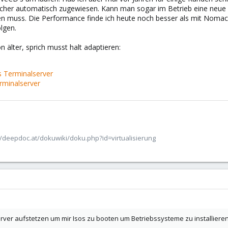
er automatisch zugewiesen. Kann man sogar im Betrieb eine neue Be
gen muss. Die Performance finde ich heute noch besser als mit Nomach
lgen.
n älter, sprich musst halt adaptieren:
s Terminalserver
rminalserver
/deepdoc.at/dokuwiki/doku.php?id=virtualisierung
erver aufstetzen um mir Isos zu booten um Betriebssysteme zu installiere