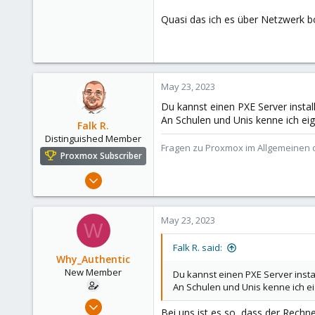
0
Quasi das ich es über Netzwerk b
1
31
May 23, 2023
Du kannst einen PXE Server instal
An Schulen und Unis kenne ich eig
Falk R.
Distinguished Member
Fragen zu Proxmox im Allgemeinen o
Proxmox Subscriber
Aug 2, 2021
6,852
2,915
May 23, 2023
W
278
47
Falk R. said:
Why_Authentic
Alfhausen, Germany
New Member
Du kannst einen PXE Server insta
roesing.it
An Schulen und Unis kenne ich ei
May 7, 2023
Bei uns ist es so, dass der Rech