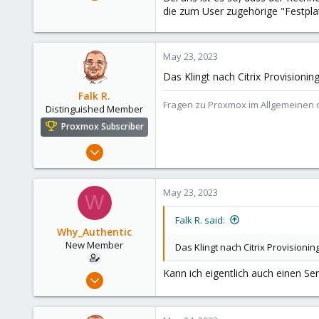
29
die zum User zugehörige "Festpla
0
1
May 23, 2023
31
Das Klingt nach Citrix Provisionin
Falk R.
Fragen zu Proxmox im Allgemeinen o
Distinguished Member
Proxmox Subscriber
Aug 2, 2021
6,852
2,915
May 23, 2023
W
278
47
Falk R. said:
Why_Authentic
Alfhausen, Germany
New Member
Das Klingt nach Citrix Provisionin
roesing.it
Kann ich eigentlich auch einen S
May 7, 2023
29
0