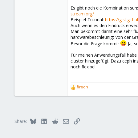
Es gibt noch die Kombination sun
stream.org/
Beispiel-Tutorial:
https://gist.gi
Auch wenn es den Eindruck erweck
Man bekommt damit eine sehr flü
hardwarebeschleunigt von der Graf
Bevor die Frage kommt:
Ja, s
Für meinen Anwendungsfall habe i
cluster hinzugefügt. Dazu ceph ins
noch flexibel.
fireon
R
e
a
c
t
i
Bluesky
LinkedIn
Reddit
Email
Link
Share:
o
n
s