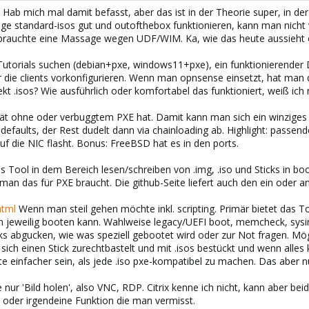
. Hab mich mal damit befasst, aber das ist in der Theorie super, in
ige standard-isos gut und outofthebox funktionieren, kann man nicht 
brauchte eine Massage wegen UDF/WIM. Ka, wie das heute aussieht od
Tutorials suchen (debian+pxe, windows11+pxe), ein funktionierender D
 die clients vorkonfigurieren. Wenn man opnsense einsetzt, hat man d
t .isos? Wie ausführlich oder komfortabel das funktioniert, weiß ich n
ät ohne oder verbuggtem PXE hat. Damit kann man sich ein winziges 
n defaults, der Rest dudelt dann via chainloading ab. Highlight: pass
f die NIC flasht. Bonus: FreeBSD hat es in den ports.
es Tool in dem Bereich lesen/schreiben von .img, .iso und Sticks in 
n das für PXE braucht. Die github-Seite liefert auch den ein oder 
html
Wenn man steil gehen möchte inkl. scripting. Primär bietet das To
 jeweilig booten kann. Wahlweise legacy/UEFI boot, memcheck, sysinf
 abgucken, wie was speziell gebootet wird oder zur Not fragen. Mögli
ich einen Stick zurechtbastelt und mit .isos bestückt und wenn alles k
te einfacher sein, als jede .iso pxe-kompatibel zu machen. Das aber n
ur 'Bild holen', also VNC, RDP. Citrix kenne ich nicht, kann aber beid
z oder irgendeine Funktion die man vermisst.