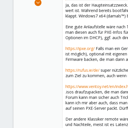
Sep 1, 2019
Ja, das ist der Haupteinsatzzweck
674
wert ist. Während bereits bootfäh
263
klappt. Windows7 x64 (damals™) 
108
Eine gute Anlaufstelle wäre nach 
man diesen auch für PXE-Infos für
Optionen im DHCP), ggf. auch direk
https://ipxe.org/
Falls man ein Ger
ist möglich), optional mit eigene
Firmware backen, die man dann au
https://rufus.ie/de/
super nützlich
zum Ziel zu kommen, auch wenn ma
https://www.ventoy.net/en/index.
.isos draufzupacken, die man dann
Forum kann man sicher auch Tricks
kann ich mir aber auch, dass man s
auf seinen PXE-Server packt. Dürf
Der andere Klassiker remote wäre n
und Nachteile, meist ist es Laten