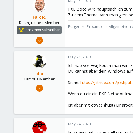
May 24, 2023
1
PXE Boot wird hauptsächlich zum 
31
Zu dem Thema kann man gern sein
Falk R.
Distinguished Member
Fragen zu Proxmox im Allgemeinen o
Proxmox Subscriber
Aug 2, 2021
6,852
2,915
May 24, 2023
278
Ich hab vor Ewigkeiten man win 7 
47
Du kannst aber dein Windows auf d
ubu
Alfhausen, Germany
Famous Member
Siehe:
https://github.com/joshpat
roesing.it
Nov 24, 2017
505
Wenn du dir ein PXE Netboot Ima
133
Ist aber mit etwas (hust) Einarbei
113
51
May 24, 2023
Ja, sowas hab ich aktuell nur für 