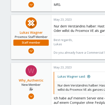
e
May 7, 2023
MfG.
r
29
0
May 23, 2023
1
Nur dem Verständnis halber: Hast 
31
Oder willst du Proxmox VE als ga
Lukas Wagner
Proxmox Staff Member
Best regards,
Staff member
Lukas
Oct 3, 2022
Do you already have a Commercial Su
601
231
53
May 23, 2023
W
Lukas Wagner said:
Why_Authentic
New Member
Nur dem Verständnis halber: Hast
willst du Proxmox VE als ganzes 
May 7, 2023
Ich habe auf meinem Server eine e
29
auf einem Computer ohne Festplatt