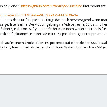
shine (Server)
https://github.com/LizardByte/Sunshine
und moonlight (
thub.com/JasSuri/fc14ff76daa0fc788a9754ddc8c8fe3e
t, dass das nur für Spiele ist, taugt das auch hervorragend wenn man
ssige, latenzarme Desktopumgebung via Videostream, 60fps sind ke
ikkarte, inkl. Ton. Auf youtube findet man noch weitere Tutorials für
unshine funktioniert in einer VM mit GPU passthrough unter proxmox.
ch auf meinem Workstation-PC proxmox auf einer kleinen SSD installi
talliert, funktioniert als reiner client. Mein System boote ich als VM