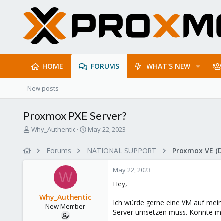
HOME
FORUMS
WHAT'S NEW
New posts
Proxmox PXE Server?
T
S
Why_Authentic
May 22, 2023
h
t
r
a
Forums
NATIONAL SUPPORT
Proxmox VE (
e
r
a
t
May 22, 2023
d
d
W
s
a
Hey,
t
t
Why_Authentic
a
e
Ich würde gerne eine VM auf mei
New Member
r
Server umsetzen muss. Könnte mir
t