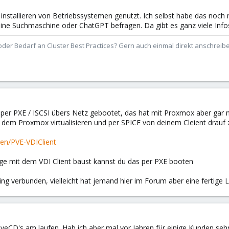
installieren von Betriebssystemen genutzt. Ich selbst habe das noch 
e Suchmaschine oder ChatGPT befragen. Da gibt es ganz viele Info
der Bedarf an Cluster Best Practices? Gern auch einmal direkt anschrei
per PXE / ISCSI übers Netz gebootet, das hat mit Proxmox aber gar ni
em Proxmox virtualisieren und per SPICE von deinem Cleient drauf zu
ten/PVE-VDIClient
ge mit dem VDI Client baust kannst du das per PXE booten
ting verbunden, vielleicht hat jemand hier im Forum aber eine fertige
LiveCD's am laufen. Hab ich aber mal vor Jahren für einige Kunden seh