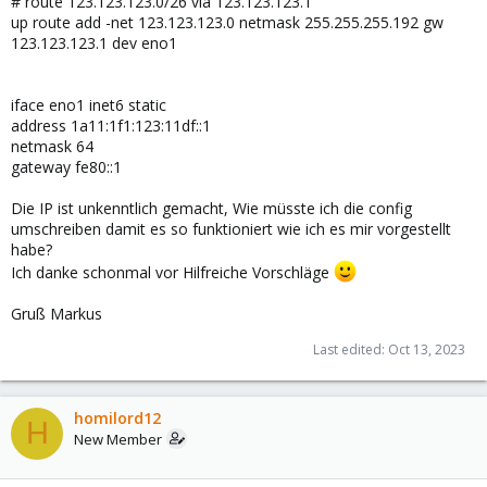
# route 123.123.123.0/26 via 123.123.123.1
up route add -net 123.123.123.0 netmask 255.255.255.192 gw
123.123.123.1 dev eno1
iface eno1 inet6 static
address 1a11:1f1:123:11df::1
netmask 64
gateway fe80::1
Die IP ist unkenntlich gemacht, Wie müsste ich die config
umschreiben damit es so funktioniert wie ich es mir vorgestellt
habe?
Ich danke schonmal vor Hilfreiche Vorschläge
Gruß Markus
Last edited:
Oct 13, 2023
homilord12
H
New Member