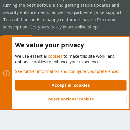
running the best software and getting stable updates and
security enhancements, as well as quick enterprise support.
Tens of thousands of happy customers have a Proxmox
subscription. Get yours easily in our online shop.
Buy now!
We value your privacy
We use essential
cookies
to make this site work, and
optional cookies to enhance your experience.
Cookies
Proxmox Support Forum - Light Mode
See further information and configure your preferences
Contact us
Terms and rules
Privacy policy
Help
Home
R
S
Accept all cookies
S
®
Community platform by XenForo
© 2010-2026 XenForo Ltd.
Reject optional cookies
Top
Bott