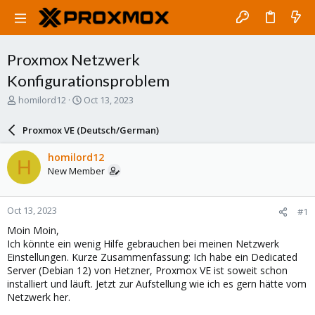
Proxmox Netzwerk
Konfigurationsproblem
T
S
homilord12
Oct 13, 2023
h
t
r
a
Proxmox VE (Deutsch/German)
e
r
a
t
homilord12
H
d
d
New Member
s
a
t
t
a
e
Oct 13, 2023
#1
r
t
Moin Moin,
e
Ich könnte ein wenig Hilfe gebrauchen bei meinen Netzwerk
r
Einstellungen. Kurze Zusammenfassung: Ich habe ein Dedicated
Server (Debian 12) von Hetzner, Proxmox VE ist soweit schon
installiert und läuft. Jetzt zur Aufstellung wie ich es gern hätte vom
Netzwerk her.