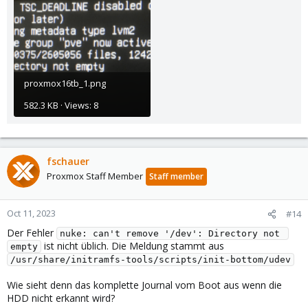
proxmox16tb_1.png
582.3 KB · Views: 8
fschauer
Proxmox Staff Member
Staff member
Oct 11, 2023
#14
Der Fehler
nuke: can't remove '/dev': Directory not 
ist nicht üblich. Die Meldung stammt aus
empty
/usr/share/initramfs-tools/scripts/init-bottom/udev
Wie sieht denn das komplette Journal vom Boot aus wenn die
HDD nicht erkannt wird?