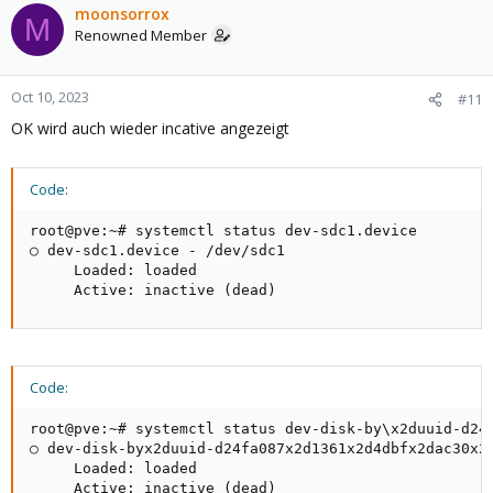
moonsorrox
M
Renowned Member
Oct 10, 2023
#11
OK wird auch wieder incative angezeigt
Code:
root@pve:~# systemctl status dev-sdc1.device

○ dev-sdc1.device - /dev/sdc1

     Loaded: loaded

     Active: inactive (dead)
Code:
root@pve:~# systemctl status dev-disk-by\x2duuid-d24f
○ dev-disk-byx2duuid-d24fa087x2d1361x2d4dbfx2dac30x2d
     Loaded: loaded

     Active: inactive (dead)