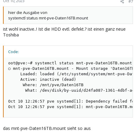
Oct 10, 2023
#7
hier die Ausgabe von
systemctl status mnt-pve-Daten16TB.mount
ist wohl inactive..! Ist die HDD evtl. defekt.? ist einen ganz neue
Toshiba
Code:
oot@pve:~# systemctl status mnt-pve-Daten16TB.mount

○ mnt-pve-Daten16TB.mount - Mount storage 'Daten16TB'
     Loaded: loaded (/etc/systemd/system/mnt-pve-Date
     Active: inactive (dead)

      Where: /mnt/pve/Daten16TB

       What: /dev/disk/by-uuid/d24fa087-1361-4dbf-ac3
Oct 10 12:26:57 pve systemd[1]: Dependency failed for
Oct 10 12:26:57 pve systemd[1]: mnt-pve-Daten16TB.mo
das mnt-pve-Daten16TB.mount sieht so aus