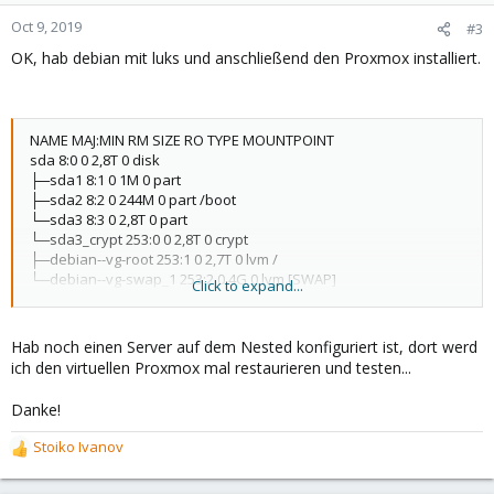
Oct 9, 2019
#3
OK, hab debian mit luks und anschließend den Proxmox installiert.
NAME MAJ:MIN RM SIZE RO TYPE MOUNTPOINT
sda 8:0 0 2,8T 0 disk
├─sda1 8:1 0 1M 0 part
├─sda2 8:2 0 244M 0 part /boot
└─sda3 8:3 0 2,8T 0 part
└─sda3_crypt 253:0 0 2,8T 0 crypt
├─debian--vg-root 253:1 0 2,7T 0 lvm /
└─debian--vg-swap_1 253:2 0 4G 0 lvm [SWAP]
Click to expand...
sr0 11:0 1 335M 0 rom
Hab noch einen Server auf dem Nested konfiguriert ist, dort werd
ich den virtuellen Proxmox mal restaurieren und testen...
Danke!
Stoiko Ivanov
R
e