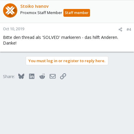
a
c
Stoiko Ivanov
t
Proxmox Staff Member
Staff member
i
o
n
Oct 10, 2019
#4
s
Bitte den thread als 'SOLVED' markieren - das hilft Anderen.
:
Danke!
You must log in or register to reply here.
Bluesky
LinkedIn
Reddit
Email
Link
Share: