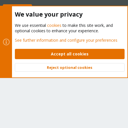
Buy now!
We value your privacy
We use essential
cookies
to make this site work, and
optional cookies to enhance your experience.
Cookies
Proxmox Support Forum - Light Mode
See further information and configure your preferences
Contact us
Terms and rules
Privacy policy
Help
Home
R
S
Accept all cookies
S
®
Community platform by XenForo
© 2010-2026 XenForo Ltd.
Reject optional cookies
Top
Bott