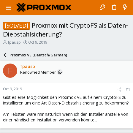
Proxmox mit CryptoFS als Daten-
[SOLVED]
Diebstahlsicherung?
T
S
fpausp
Oct 9, 2019
h
t
r
a
Proxmox VE (Deutsch/German)
e
r
a
t
fpausp
F
d
d
Renowned Member
s
a
t
t
a
e
Oct 9, 2019
#1
r
t
Gibt es eine Möglichkeit den Proxmox VE auf einem CryptoFS zu
e
installieren um eine Art Daten-Diebstahlsicherung zu bekommen?
r
Am liebsten wäre mir natürlich wenn ich den Installer anstelle von
einer händischen Installation verwenden könnte...