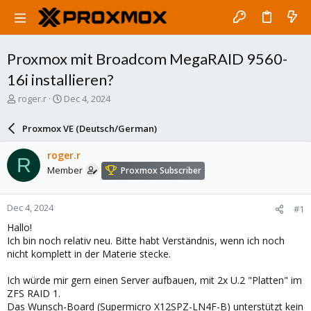
Proxmox mit Broadcom MegaRAID 9560-
16i installieren?
T
S
roger.r
Dec 4, 2024
h
t
r
a
Proxmox VE (Deutsch/German)
e
r
a
t
roger.r
R
d
d
Member
Proxmox Subscriber
s
a
t
t
a
e
Dec 4, 2024
#1
r
t
Hallo!
e
Ich bin noch relativ neu. Bitte habt Verständnis, wenn ich noch
r
nicht komplett in der Materie stecke.
Ich würde mir gern einen Server aufbauen, mit 2x U.2 "Platten" im
ZFS RAID 1.
Das Wunsch-Board (Supermicro X12SPZ-LN4F-B) unterstützt kein