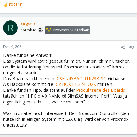
roger.r
R
e
a
c
roger.r
R
t
Member
Proxmox Subscriber
i
o
n
Dec 4, 2024
#3
s
Danke für deine Antwort.
:
Das System wird extra gebaut für mich. Nur bin ich mir unsicher,
ob die Anforderung "muss mit Proxmox funktionieren" korrekt
umgesetzt wurde.
Das Board steckt in einem
CSE-745BAC-R1K23B-SQ
Gehäuse.
Als Backplane kommt die
ICY BOX IB-2242U2K
mit rein.
Danke für den Tipp, da steht auf der
Produktseite des Boards
tatsächlich "1 PCIe 4.0 NVMe x8 SlimSAS Internal Port". Was ja
eigentlich genau das ist, was reicht, oder?
Was mich aber noch interessiert: Der Broadcom Controller (den
nutze ich in einigen System mit ESX u.ä.), wird der von Proxmox
unterstützt?