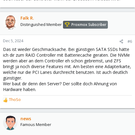
Falk R.
Distinguished Member
Proxmox Subscriber
Dec 5, 2024
#6
Das ist wieder Geschmacksache. Bei günstigen SATA SSDs hätte
ich dir zum RAID Controller mit Batteriecache geraten. Die NVMe
werden aber an dem Controller eh schon gebremst, und ZFS
bringt ja noch diverse Features mit. Am besten eine Adapterkarte,
welche nur die PCI Lanes durchreicht benutzen. Ist auch deutlich
günstiger.
Wer baut dir denn den Server? Der sollte doch Ahnung von
Hardware haben.
ThoSo
R
e
a
c
news
t
Famous Member
i
o