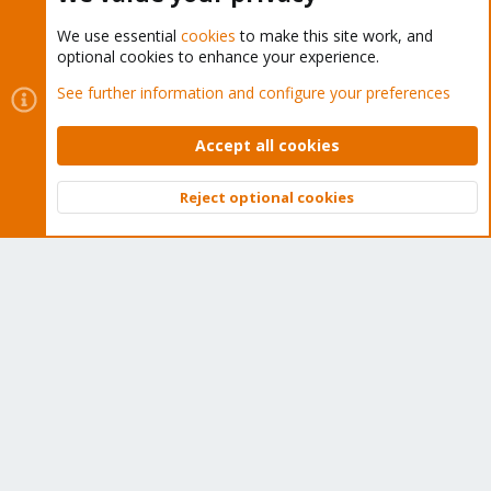
We use essential
cookies
to make this site work, and
optional cookies to enhance your experience.
Cookies
Proxmox Support Forum - Light Mode
See further information and configure your preferences
Contact us
Terms and rules
Privacy policy
Help
Home
R
S
Accept all cookies
S
®
Community platform by XenForo
© 2010-2026 XenForo Ltd.
Reject optional cookies
Top
Bott