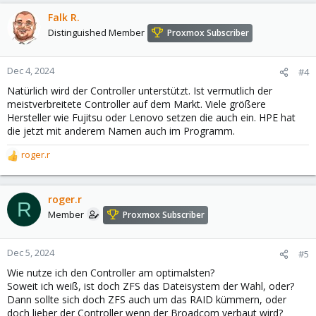
Falk R.
Distinguished Member
Proxmox Subscriber
Dec 4, 2024
#4
Natürlich wird der Controller unterstützt. Ist vermutlich der
meistverbreitete Controller auf dem Markt. Viele größere
Hersteller wie Fujitsu oder Lenovo setzen die auch ein. HPE hat
die jetzt mit anderem Namen auch im Programm.
roger.r
R
e
a
c
roger.r
R
t
Member
Proxmox Subscriber
i
o
n
Dec 5, 2024
#5
s
Wie nutze ich den Controller am optimalsten?
:
Soweit ich weiß, ist doch ZFS das Dateisystem der Wahl, oder?
Dann sollte sich doch ZFS auch um das RAID kümmern, oder
doch lieber der Controller wenn der Broadcom verbaut wird?