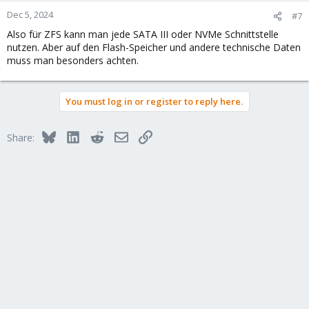
n
Dec 5, 2024
#7
s
Also für ZFS kann man jede SATA III oder NVMe Schnittstelle
:
nutzen. Aber auf den Flash-Speicher und andere technische Daten
muss man besonders achten.
You must log in or register to reply here.
Bluesky
LinkedIn
Reddit
Email
Link
Share: