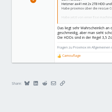
Hetzner ax41 mit 2x 2TB HDD und
6,850
Habe proxmox über die rescue Coso
2,904
278
Habe jetzt von einer Esxi machi
Einstellungen soweit angepasst
47
virtio disk Netzwerk usw
Das liegt sehr Wahrscheinlich an 
Alfhausen, Germany
scsi Single
geschmeidig, aber man sieht sch
Disk Raw Format, QCow2 auch get
roesing.it
Die HDDs sind in der Regel 3,5 Z
Leider merke ich das die Perfor
Fragen zu Proxmox im Allgemeinen o
Die Datenträgersuslastung liegt ö
Camouflage
R
e
Entweder muss ich ZFS mal auspro
a
c
Hat jemand ähnliche Probleme ode
t
i
Denke es liegt an den HDDs , CPU 
Bluesky
LinkedIn
Reddit
Email
Link
Share:
o
n
s
: