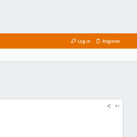
Log in
Register
#1