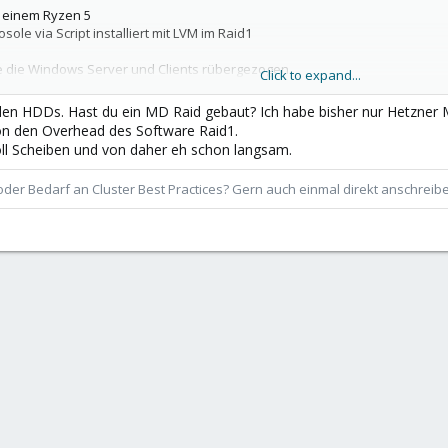
 einem Ryzen 5
le via Script installiert mit LVM im Raid1
ne die Windows Server und Clients rübergezogen.
Click to expand...
den HDDs. Hast du ein MD Raid gebaut? Ich habe bisher nur Hetzner M
on den Overhead des Software Raid1.
estet.
oll Scheiben und von daher eh schon langsam.
mance des Windows Server und auch der Clients extrem langsam sind .
der Bedarf an Cluster Best Practices? Gern auch einmal direkt anschrei
fter mal bei 100% wir reden hier irgendwie aber nur bis 10M/s Bereich .
bieren oder ich die machine bei Hetzner ist nicht mehr die beste .
r kann mir vielleicht paar Tipps geben .
und ram scheint alles klar zu sein.