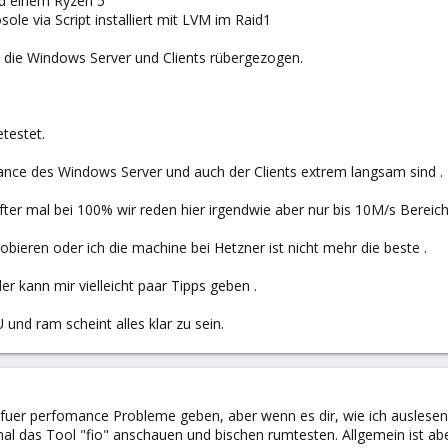
d einem Ryzen 5
le via Script installiert mit LVM im Raid1
e die Windows Server und Clients rübergezogen.
testet.
ance des Windows Server und auch der Clients extrem langsam sind .
fter mal bei 100% wir reden hier irgendwie aber nur bis 10M/s Bereich
ieren oder ich die machine bei Hetzner ist nicht mehr die beste .
 kann mir vielleicht paar Tipps geben .
und ram scheint alles klar zu sein.
 fuer perfomance Probleme geben, aber wenn es dir, wie ich auslesen 
al das Tool "fio" anschauen und bischen rumtesten. Allgemein ist a