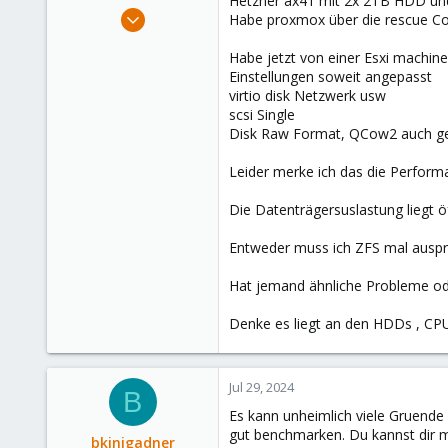
Hetzner ax41 mit 2x 2TB HDD un
e
Jul 29, 2024
Habe proxmox über die rescue Coso
r
2
Habe jetzt von einer Esxi machin
0
Einstellungen soweit angepasst
1
virtio disk Netzwerk usw
scsi Single
Disk Raw Format, QCow2 auch ge
Leider merke ich das die Perform
Die Datenträgersuslastung liegt ö
Entweder muss ich ZFS mal ausprob
Hat jemand ähnliche Probleme oder
Denke es liegt an den HDDs , CPU 
Jul 29, 2024
B
Es kann unheimlich viele Gruende
gut benchmarken. Du kannst dir m
bkinigadner