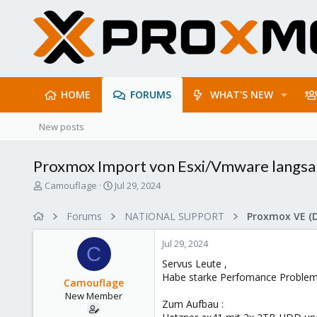
HOME
FORUMS
WHAT'S NEW
New posts
Proxmox Import von Esxi/Vmware langs
T
S
Camouflage
Jul 29, 2024
h
t
r
a
Forums
NATIONAL SUPPORT
Proxmox VE (
e
r
a
t
Jul 29, 2024
d
d
C
s
a
Servus Leute ,
t
t
Habe starke Perfomance Problem
Camouflage
a
e
New Member
r
Zum Aufbau :
t