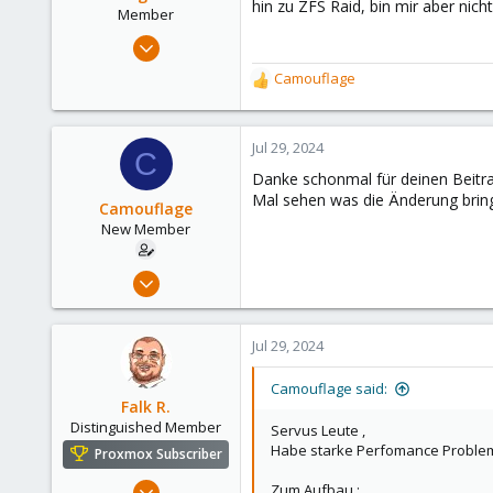
hin zu ZFS Raid, bin mir aber nich
Member
Jul 1, 2024
47
Camouflage
R
9
e
8
a
c
Jul 29, 2024
C
t
Danke schonmal für deinen Beitrag,
i
Mal sehen was die Änderung brin
o
Camouflage
n
New Member
s
:
Jul 29, 2024
2
0
Jul 29, 2024
1
Camouflage said:
Falk R.
Distinguished Member
Servus Leute ,
Habe starke Perfomance Proble
Proxmox Subscriber
Aug 2, 2021
Zum Aufbau :