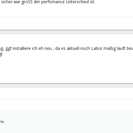
t sicher wie groSS der perfomance Unterschied ist.
 ggf installiere ich eh neu , da es aktuell noch Labor mäßig läuft bev
gt
me.