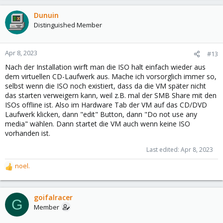
Dunuin
Distinguished Member
Apr 8, 2023
#13
Nach der Installation wirft man die ISO halt einfach wieder aus
dem virtuellen CD-Laufwerk aus. Mache ich vorsorglich immer so,
selbst wenn die ISO noch existiert, dass da die VM später nicht
das starten verweigern kann, weil z.B. mal der SMB Share mit den
ISOs offline ist. Also im Hardware Tab der VM auf das CD/DVD
Laufwerk klicken, dann "edit" Button, dann "Do not use any
media" wählen. Dann startet die VM auch wenn keine ISO
vorhanden ist.
Last edited:
Apr 8, 2023
noel.
R
e
a
c
goifalracer
G
t
Member
i