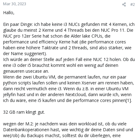
Mar 30, 2023
#2
Hallo,
Ein paar Dinge: ich habe keine i3 NUCs gefunden mit 4 Kernen, ich
glaube du meinst 2 Kerne und 4 Threads bei den NUC Pro 11. Die
NUC pro 12er Serie hat schon die Alder lake CPUs, die
performance und efficiency Kerne hat (die performance cores
haben eine höhere Taktrate und 2 threads, sind also stärker, wie
der Name suggeriert).
Ich würde an deiner Stelle auf jeden Fall eine NUC 12 holen. Ob du
eine i3 oder i5 brauchst kommt wohl ein wenig auf deinen
genaueren usecase an.
Wenn die zwei Ubuntu VM, die permanent laufen, nur ein paar
python scripts laufen sollen und keinen Xserver am rennen haben,
dann reicht vermutlich eine i3. Wenn du z.B. in einer Ubuntu VM
jellyfin hast und in der anderen Nextcloud, dann würde ich, wenn
ich du wäre, eine i5 kaufen und die performance cores pinnen[1].
32 GB ram klingt gut.
wegen der M.2: je nachdem was dein workload ist, ob du viele
Datenbankoperationen hast, wie wichtig dir deine Daten sind und
wie(/ob) du Backups machst, solltest du dir überlegen, eine