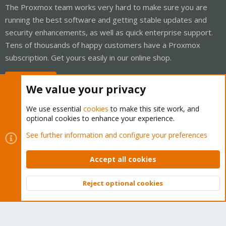
The Proxmox team works very hard to make sure you are
running the best software and getting stable updates and
security enhancements, as well as quick enterprise support.
Tens of thousands of happy customers have a Proxmox
subscription. Get yours easily in our online shop.
Buy now!
We value your privacy
We use essential
cookies
to make this site work, and
optional cookies to enhance your experience.
Cookies
Proxmox Support Forum - Light Mode
See further information and configure your preferences
Contact us
Terms and rules
Privacy policy
Help
Home
R
S
Accept all cookies
S
®
Community platform by XenForo
© 2010-2026 XenForo Ltd.
Reject optional cookies
Top
Bott