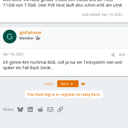
7.1GiB von 7.7GiB. Dein PVE Host läuft also schon echt am Limit.
Last edited:
Apr 14, 2023
goifalracer
G
Member
Apr 16, 2023
#20
Ich gönne ihm nochmal 8GB, soll ja nur ein Testsystem sein und
später ein Fall-Back Gerät...
Last
1 of 2
Next
You must log in or register to reply here.
Bluesky
LinkedIn
Reddit
Email
Link
Share: