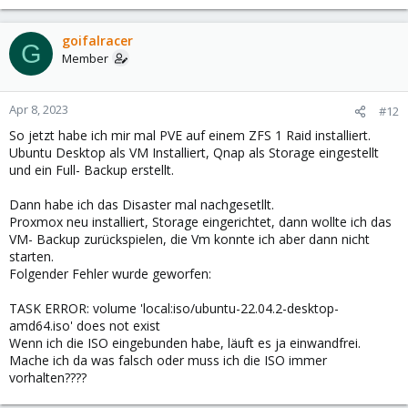
e
a
c
goifalracer
G
t
Member
i
o
n
Apr 8, 2023
#12
s
So jetzt habe ich mir mal PVE auf einem ZFS 1 Raid installiert.
:
Ubuntu Desktop als VM Installiert, Qnap als Storage eingestellt
und ein Full- Backup erstellt.
Dann habe ich das Disaster mal nachgesetllt.
Proxmox neu installiert, Storage eingerichtet, dann wollte ich das
VM- Backup zurückspielen, die Vm konnte ich aber dann nicht
starten.
Folgender Fehler wurde geworfen:
TASK ERROR: volume 'local:iso/ubuntu-22.04.2-desktop-
amd64.iso' does not exist
Wenn ich die ISO eingebunden habe, läuft es ja einwandfrei.
Mache ich da was falsch oder muss ich die ISO immer
vorhalten????