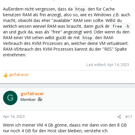
Außerdem nicht vergessen, dass da
den für Cache
htop
benutzen RAM als frei anzeigt, also so, wie es Windows z.B. auch
macht, obwohl das eher "available" RAM sein sollte. Willst du
wirklich wissen wieviel RAM was braucht, dann guck dir
free -h
an und guck da, was als "free" angezeigt wird. Oder wenn du den
RAM einer VM sehen willst guckt dir mit
den RAM-
htop
Verbrauch des KVM-Prozesses an, welcher deine VM virtualisiert.
RAM-VErbrauch des KVM-Prozesses kannst du der "RES" Spalte
entnehmen.
Last edited:
Apr 14, 2023
goifalracer
R
e
a
c
goifalracer
G
t
Member
i
o
n
Apr 14, 2023
#17
s
Wenn ich meiner VM 4 Gb gönne, daass mir dann von den 8 GB
:
nur noch 4 GB für den Host über bleiben, verstehe ich.