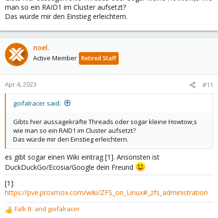
man so ein RAID1 im Cluster aufsetzt?
Das würde mir den Einstieg erleichtern.
noel.
Active Member
Retired Staff
Apr 4, 2023
#11
goifalracer said:
Gibts hier aussagekräfte Threads oder sogar kleine Howtow,s
wie man so ein RAID1 im Cluster aufsetzt?
Das würde mir den Einstieg erleichtern.
es gibt sogar einen Wiki eintrag [1]. Ansonsten ist
DuckDuckGo/Ecosia/Google dein Freund
[1]:
https://pve.proxmox.com/wiki/ZFS_on_Linux#_zfs_administration
Falk R.
and
goifalracer
R