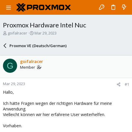
Proxmox Hardware Intel Nuc
T
S
goifalracer
Mar 29, 2023
h
t
r
a
Proxmox VE (Deutsch/German)
e
r
a
t
d
d
goifalracer
G
s
a
Member
t
t
a
e
r
Mar 29, 2023
#1
t
e
Hallo,
r
Ich hätte Fragen wegen der richtigen Hardware für meine
Anwendung.
Vielleicht können wir hier erfahrene User weiterhelfen.
Vorhaben.