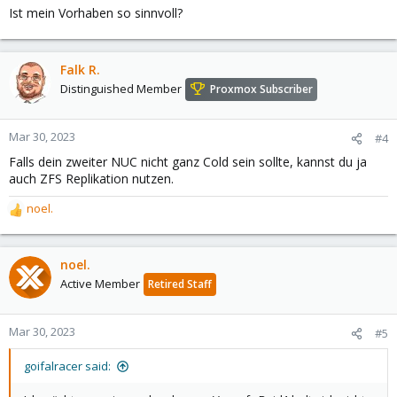
Ist mein Vorhaben so sinnvoll?
Falk R.
Distinguished Member
Proxmox Subscriber
Mar 30, 2023
#4
Falls dein zweiter NUC nicht ganz Cold sein sollte, kannst du ja
auch ZFS Replikation nutzen.
noel.
R
e
a
c
noel.
t
Active Member
Retired Staff
i
o
n
Mar 30, 2023
#5
s
:
goifalracer said: