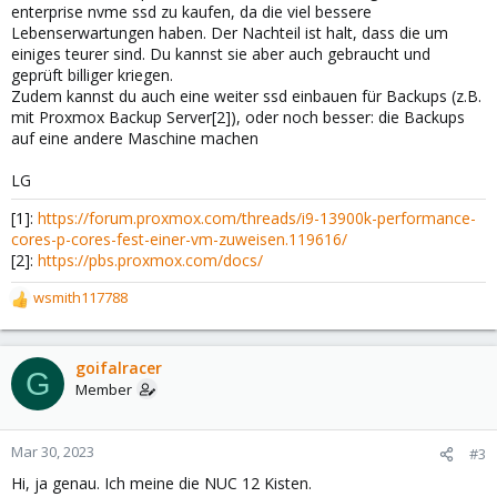
enterprise nvme ssd zu kaufen, da die viel bessere
Lebenserwartungen haben. Der Nachteil ist halt, dass die um
einiges teurer sind. Du kannst sie aber auch gebraucht und
geprüft billiger kriegen.
Zudem kannst du auch eine weiter ssd einbauen für Backups (z.B.
mit Proxmox Backup Server[2]), oder noch besser: die Backups
auf eine andere Maschine machen
LG
[1]:
https://forum.proxmox.com/threads/i9-13900k-performance-
cores-p-cores-fest-einer-vm-zuweisen.119616/
[2]:
https://pbs.proxmox.com/docs/
wsmith117788
R
e
a
c
goifalracer
G
t
Member
i
o
n
Mar 30, 2023
#3
s
Hi, ja genau. Ich meine die NUC 12 Kisten.
: