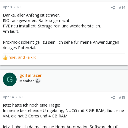
o
n
Apr 8, 2023
#14
s
Danke, aller Anfang ist schwer.
:
ISO rausgeworfen. Backup gemacht.
PVE neu installiert, Storage rein und wiederherstellen.
Vm läuft.
Proxmox scheint geil zu sein. Ich sehe für meine Anwendungen
riesiges Potenzial.
noel.
and
Falk R.
R
e
a
c
goifalracer
G
t
Member
i
o
n
Apr 14, 2023
#15
s
Jetzt hätte ich noch eine Frage:
:
In meine bestehende Umgebung, NUCi5 mit 8 GB RAM, läuft eine
VM, die hat 2 Cores und 4 GB RAM.
Jetzt habe ich da mal meine HomeAutomation Software drauf