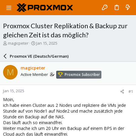
Proxmox Cluster Replikation & Backup zur
gleichen Zeit ist das möglich?
T
S
magicpeter
Jan 15, 2025
h
t
r
a
Proxmox VE (Deutsch/German)
e
r
a
t
magicpeter
M
d
d
Active Member
Proxmox Subscriber
s
a
t
t
a
e
Jan 15, 2025
#1
r
t
Moin,
e
ich habe einen Cluster aus 2 Nodes und repliziere die VMs jede
r
Stunde auf von Node1 auf Node2 und mache zusätzlich jede
Stunde ein Backup auf die NAS.
Das läuft auch so einwandfrei.
Weiter mache ich um 20 Uhr ein Backup auf einem BPS in der
Cloud auch das läuft einwandfrei.