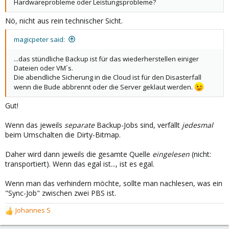
Hardwareprobleme oder Leistungsprobleme?
Nö, nicht aus rein technischer Sicht.
magicpeter said:
...das stündliche Backup ist für das wiederherstellen einiger
Dateien oder VM´s.
Die abendliche Sicherung in die Cloud ist für den Disasterfall
wenn die Bude abbrennt oder die Server geklaut werden.
Gut!
Wenn das jeweils
separate
Backup-Jobs sind, verfällt
jedesmal
beim Umschalten die Dirty-Bitmap.
Daher wird dann jeweils die gesamte Quelle
eingelesen
(nicht:
transportiert). Wenn das egal ist..., ist es egal.
Wenn man das verhindern möchte, sollte man nachlesen, was ein
"Sync-Job" zwischen zwei PBS ist.
Johannes S
R
e