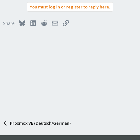
a
You must log in or register to reply here.
c
t
i
Bluesky
LinkedIn
Reddit
Email
Link
Share:
o
n
s
:
Proxmox VE (Deutsch/German)