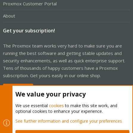
Proxmox Customer Portal
About
Get your subscription!
The Proxmox team works very hard to make sure you are
running the best software and getting stable updates and
security enhancements, as well as quick enterprise support.
Tens of thousands of happy customers have a Proxmox
subscription. Get yours easily in our online shop.
Buy now!
We value your privacy
We use essential
cookies
to make this site work, and
optional cookies to enhance your experience.
Cookies
Proxmox Support Forum - Light Mode
See further information and configure your preferences
Contact us
Terms and rules
Privacy policy
Help
Home
R