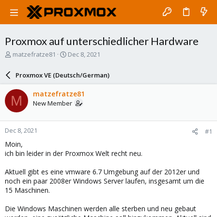
Proxmox auf unterschiedlicher Hardware
T
S
matzefratze81
Dec 8, 2021
h
t
r
a
Proxmox VE (Deutsch/German)
e
r
a
t
matzefratze81
M
d
d
New Member
s
a
t
t
a
e
Dec 8, 2021
#1
r
t
Moin,
e
ich bin leider in der Proxmox Welt recht neu.
r
Aktuell gibt es eine vmware 6.7 Umgebung auf der 2012er und
noch ein paar 2008er Windows Server laufen, insgesamt um die
15 Maschinen.
Die Windows Maschinen werden alle sterben und neu gebaut